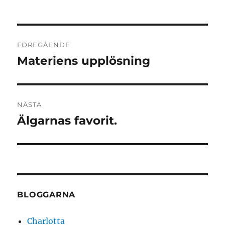
Inläggsnavigering
FÖREGÅENDE
Materiens upplösning
Föregående
inlägg:
NÄSTA
Älgarnas favorit.
Nästa
inlägg:
BLOGGARNA
Charlotta