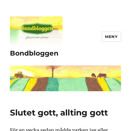
MENY
Bondbloggen
Slutet gott, allting gott
För en vecka sedan mådde varken jag eller