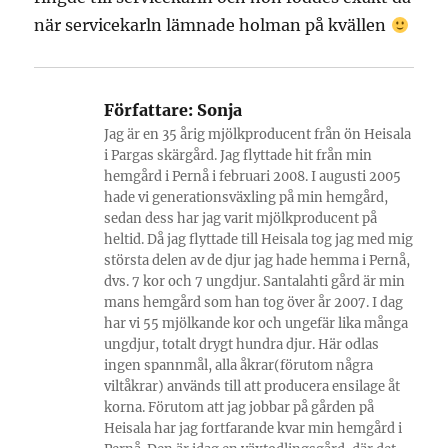
när servicekarln lämnade holman på kvällen
Författare:
Sonja
Jag är en 35 årig mjölkproducent från ön Heisala
i Pargas skärgård. Jag flyttade hit från min
hemgård i Pernå i februari 2008. I augusti 2005
hade vi generationsväxling på min hemgård,
sedan dess har jag varit mjölkproducent på
heltid. Då jag flyttade till Heisala tog jag med mig
största delen av de djur jag hade hemma i Pernå,
dvs. 7 kor och 7 ungdjur. Santalahti gård är min
mans hemgård som han tog över år 2007. I dag
har vi 55 mjölkande kor och ungefär lika många
ungdjur, totalt drygt hundra djur. Här odlas
ingen spannmål, alla åkrar(förutom några
viltåkrar) används till att producera ensilage åt
korna. Förutom att jag jobbar på gården på
Heisala har jag fortfarande kvar min hemgård i