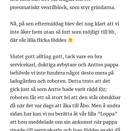
pneumatiskt ventilblock, som styr grindarna.
Nå, på sen eftermiddag blev det nog klart att vi
inte åker hem utan så fort som möjligt till bb,
där vår lilla flicka föddes
Slutet gott allting gott, tack vare en bra
servicekarl, duktiga avbytare och Anttes pappa
behövde vi inte fundera något desto mera på
ladugården och roboten. Detta trots att det
gick just så som Antte hade varit rädd för;
roboten får ett så stort fel att den står obrukbar
då när det var dags att åka till Åbo. Men å andra
sidan har kan vi nu berätta åt vår lilla ”Loppa”
att hon meddelade om sin ankomst när pappa
ringde till servicekarln och hon föddes exakt då