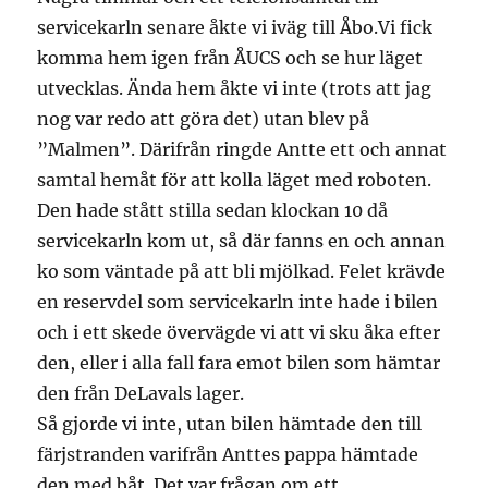
servicekarln senare åkte vi iväg till Åbo.Vi fick
komma hem igen från ÅUCS och se hur läget
utvecklas. Ända hem åkte vi inte (trots att jag
nog var redo att göra det) utan blev på
”Malmen”. Därifrån ringde Antte ett och annat
samtal hemåt för att kolla läget med roboten.
Den hade stått stilla sedan klockan 10 då
servicekarln kom ut, så där fanns en och annan
ko som väntade på att bli mjölkad. Felet krävde
en reservdel som servicekarln inte hade i bilen
och i ett skede övervägde vi att vi sku åka efter
den, eller i alla fall fara emot bilen som hämtar
den från DeLavals lager.
Så gjorde vi inte, utan bilen hämtade den till
färjstranden varifrån Anttes pappa hämtade
den med båt. Det var frågan om ett