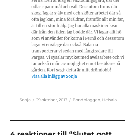
Pernå. Den är idag en växtodlingsgård, där det
odlas spannmål och vall. Dessutom finns där
skog. Jag är själv med och sköter arbetet där så
ofta jag kan, mina föräldrar, framför allt min far,
är till en stor hjälp. Jag har alla maskiner kvar
där från den tiden jag bodde där. Vi lagar allt hö
som vi använder för korna i Pernå och dessutom
lagar vi ensilage där också. Balarna
transporterar vi sedan med långtradare till
Pargas. Vi sysslar mycket med avelsarbete och vi
tar också i mån av möjlighet emot besökare på
gården. Kort sagt; detta är mitt drömjobb!
Visa alla inlägg av Sonja
Författare
Publicerat
Kategorier
Sonja
29 oktober, 2013
Bondbloggen
,
Heisala
den
4 reaktioner till “Slutet gott,