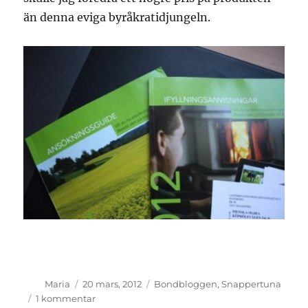
än denna eviga byråkratidjungeln.
Författare
Publicerat
Kategorier
Maria
20 mars, 2012
Bondbloggen
,
Snappertuna
den
till
1 kommentar