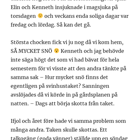
Elin och Kenneth insjuknade i magsjuka på
torsdagen
och veckans enda soliga dagar var
fredag och lördag. Så kan det gå.
Största chocken fick vi ju nog då vi kom hem,
SÅ MYCKET SNÖ
Kenneth och jag behövde
inte säga högt det som vi had bävat för hela
semestern för vi visste att den andra tänkte på
samma sak – Hur mycket snö finns det
egentligen på svinhustaket? Sanningen
avslöjades då vi körde in på gårdsplanen på
natten. – Dags att börja skotta från taket.
Ifjol och året före hade vi samma problem som
många andra. Taken skulle skottas. Ett
talkogäng (goda vänner) ställde upp en söndag