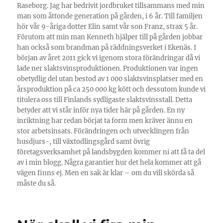
Raseborg. Jag har bedrivit jordbruket tillsammans med min
man som åttonde generation på gården, i 6 år. Till familjen
hör vår 9-åriga dotter Elin samt vår son Franz, strax 5 år.
Förutom att min man Kenneth hjälper till på gården jobbar
han också som brandman på räddningsverket i Ekenäs. I
början av året 2011 gick vi igenom stora förändringar då vi
lade ner slaktsvinsproduktionen. Produktionen var ingen
obetydlig del utan bestod av 1 000 slaktsvinsplatser med en
årsproduktion på ca 250 000 kg kött och dessutom kunde vi
titulera oss till Finlands sydligaste slaktsvinsstall. Detta
betyder att vi står inför nya tider här på gården. En ny
inriktning har redan börjat ta form men kräver ännu en
stor arbetsinsats. Förändringen och utvecklingen från
husdjurs-, till växtodlingsgård samt övrig
företagsverksamhet på landsbygden kommer ni att få ta del
av i min blogg. Några garantier hur det hela kommer att gå
vägen finns ej. Men en sak är klar – om du vill skörda så
måste du så.