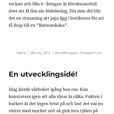
veckan och lilla 6-åringen är förväntansfull
över att få fira sin födelsedag. För min del blir
det en utmaning att jaga ägg i butikerna för att
få ihop till en ”Batmankaka”.
Författare
Publicerat
Kategorier
Maria
28 maj, 2012
Bondbloggen
,
Snappertuna
den
En utvecklingsidé!
Idag körde vårbuket igång hos oss. Kan
konstatera igen att alla vårar är olika. Fukten i
backen är det ingen brist på och fast det var en
vinter med mycket snö så gick inte tjälen på