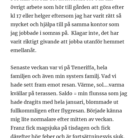
övrigt arbete som hör till gården att göra efter
kl 17 eller helger eftersom jag har varit rätt så
mycket och hjälpa till på samma kontor som
jag jobbade i somras på. Klagar inte, det har
varit riktigt givande att jobba utanför hemmet
emellanåt.
Senaste veckan var vi på Teneriffa, hela
familjen och även min systers familj. Vad vi
hade sett fram emot resan. Värme, sol….varma
kvällar på terassen. Saldo = min flunssa som jag
hade dragits med hela januari, blommade ut
fullkommligen efter flygresan. Började känna
mig lite normalare efter mitten av veckan.
Franz fick magsjuka på tisdagen och fick
därefter hög feber och är fortsättningsvis sjuk.