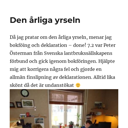
Nu
är
de
Den årliga yrseln
här!!
Då jag pratar om den årliga yrseln, menar jag
bokföing och deklaration – done! 7.2 var Peter
Österman från Svenska lantbrukssällskapens
förbund och gick igenom bokföringen. Hjälpte
mig att korrigera några fel och gjorde en
allmän finslipning av deklarationen. Alltid lika
skönt då det är undanstökat