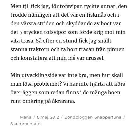
Men tji, fick jag, för tofsvipan tyckte annat, den
trodde nämligen att det var en fiskmås och i
den värsta striden och skyddande av boet var
det 7 stycken tofsvipor som förde krig mot min
vita trasa. Så efter en stund fick jag snällt
stanna traktorn och ta bort trasan från pinnen
och konstatera att min idé var urussel.
Min utvecklingsidé var inte bra, men hur skall
man lösa problemet? Vi har inte hjärta att köra
över äggen som redan finns i de många boen
runt omkring på åkrarana.
Författare
Publicerat
Kategorier
Maria
8 maj, 2012
Bondbloggen
,
Snappertuna
den
till
5 kommentarer
En
utvecklingsidé!