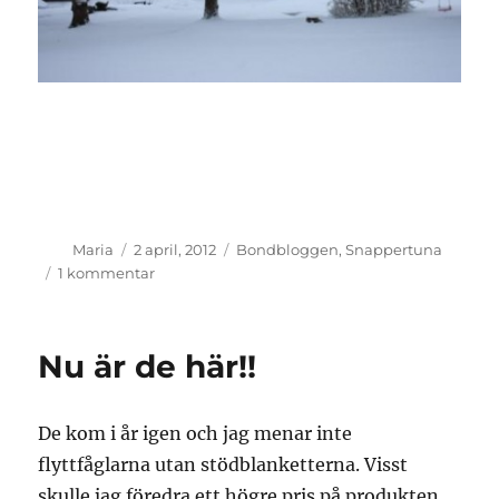
Författare
Publicerat
Kategorier
Maria
2 april, 2012
Bondbloggen
,
Snappertuna
den
till
1 kommentar
Kan
man
bygga
Nu är de här!!
Snögubbe
idag??
De kom i år igen och jag menar inte
flyttfåglarna utan stödblanketterna. Visst
skulle jag föredra ett högre pris på produkten