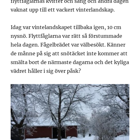
flyttfåglarnas kvitter och sång och andra dagen
vaknat upp till ett vackert vinterlandskap.
Idag var vintelandskapet tillbaka igen, 10 cm
nysnö. Flyttfåglarna var rätt så förstummade
hela dagen. Fågelbrädet var välbesökt. Känner
de månne på sig att snötäcket inte kommer att
smälta bort de närmaste dagarna och det kyliga
vädret håller i sig över påsk?