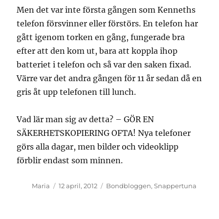
Men det var inte första gången som Kenneths
telefon försvinner eller förstörs. En telefon har
gått igenom torken en gång, fungerade bra
efter att den kom ut, bara att koppla ihop
batteriet i telefon och så var den saken fixad.
Värre var det andra gången för 11 år sedan då en
gris åt upp telefonen till lunch.
Vad lär man sig av detta? – GÖR EN
SÄKERHETSKOPIERING OFTA! Nya telefoner
görs alla dagar, men bilder och videoklipp
förblir endast som minnen.
Författare
Publicerat
Kategorier
Maria
12 april, 2012
Bondbloggen
,
Snappertuna
den