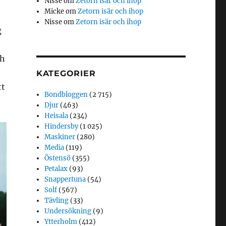
Nisse
om
Zetorn isär och ihop
Micke
om
Zetorn isär och ihop
Nisse
om
Zetorn isär och ihop
g
ch
KATEGORIER
tt
Bondbloggen
(2 715)
Djur
(463)
Heisala
(234)
Hindersby
(1 025)
Maskiner
(280)
Media
(119)
Östensö
(355)
Petalax
(93)
Snappertuna
(54)
Solf
(567)
Tävling
(33)
Undersökning
(9)
Ytterholm
(412)