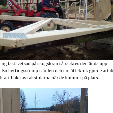
ing fastsvetsad på skogskran så räcktes den ända upp
 En kettingsstump i änden och en jättekrok gjorde att d
elt att haka av takstolarna när de kommit på plats.