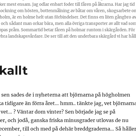
ker mest ensam. Jag odlar enbart foder till fåren på åkrarna. Har jag tid
plockning om hösten, bottenmålning av båtar om våren, skogsarbete o
olm, är en holme helt utan förbindelser. Det finns en liten gångbro a
 och sådant man orkar bära, men alla övriga transporter av allt vad so
 pappas pråm. Sommartid betar fåren på holmar runtom i skärgården. För
tebra landskapsvårdare. De ser till att den underbara skärgård vi har hål
kallt
 sen sades de i nyheterna att björnarna på högholmen
cka tidigare än förra året… hmm.. tänkte jag, vet björnarn
 vet… ? Väntar dom vinter? Sen började jag se på
r, och jodå, ganska friska minusgrader utlovas de nu
cember, till och med på dehär breddgraderna… Så hålle