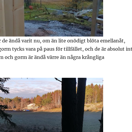
 de ändå varit nu, om än lite onödigt blöta emellanåt,
rm tycks vara på paus för tillfället, och de är absolut in
 och gorm är ändå värre än några krångliga