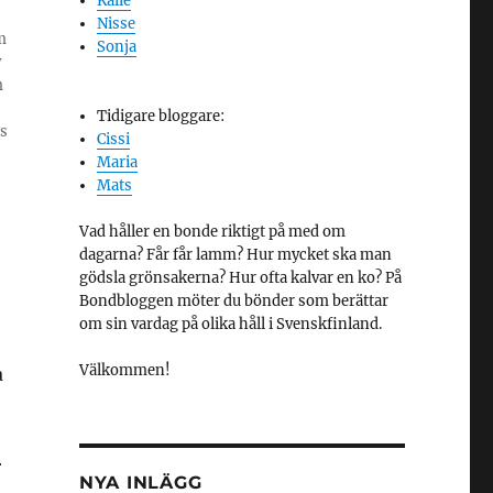
Kalle
Nisse
m
Sonja
v
m
Tidigare bloggare:
ls
Cissi
Maria
Mats
Vad håller en bonde riktigt på med om
dagarna? Får får lamm? Hur mycket ska man
gödsla grönsakerna? Hur ofta kalvar en ko? På
Bondbloggen möter du bönder som berättar
om sin vardag på olika håll i Svenskfinland.
Välkommen!
a
r
NYA INLÄGG