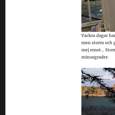
Vackra dagar har
men storm och go
mej emot… Storm
minusgrader.