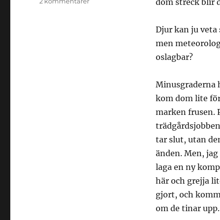
till
2 kommentarer
dom streck blir 
Vackert,
men
Djur kan ju vet
lite
kallt
men meteorologe
oslagbar?
Minusgraderna ha
kom dom lite för 
marken frusen. P
trädgårdsjobben b
tar slut, utan de
änden. Men, jag
laga en ny kompos
här och grejja li
gjort, och komme
om de tinar upp…