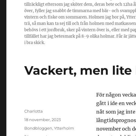
tillräckligt eftersom jag sköter dem, deras bete och 12ha å
över, fyller jag snabbt de timmarna med bär- och svamp
vintern och fiske om sommaren. Holmen jag bor på, Ytterh
trä, så man kan ta sej till och från holmen med matkassen
behövs i ett jordbruk, sker på vintern över is, eller med
tillfället har jag betesmark på 8-9 olika holmar. Får är jät
i bra skick.
Vackert, men lite 
För någon vecka
gått i ide en ve
Författare
Charlotta
nåt som jag inte
Publicerat
18 november, 2023
långtidsprognose
den
Kategorier
Bondbloggen
,
Ytterholm
november och de