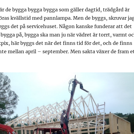
är de bygga bygga bygga som gäller dagtid, trädgård är
öras kvällstid med pannlampa. Men de byggs, skruvar ja
byggs det på servicehuset. Någon kanske funderar att det
tt bygga på, bygga ska man ju när vädret är torrt, varmt o
pix, här byggs det när det finns tid för det, och de finns
inte mellan april – september. Men sakta växer de fram e