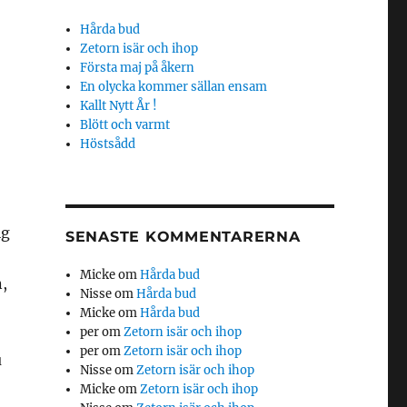
Hårda bud
Zetorn isär och ihop
Första maj på åkern
En olycka kommer sällan ensam
Kallt Nytt År !
Blött och varmt
Höstsådd
ig
SENASTE KOMMENTARERNA
Micke
om
Hårda bud
,
Nisse
om
Hårda bud
Micke
om
Hårda bud
per
om
Zetorn isär och ihop
per
om
Zetorn isär och ihop
u
Nisse
om
Zetorn isär och ihop
Micke
om
Zetorn isär och ihop