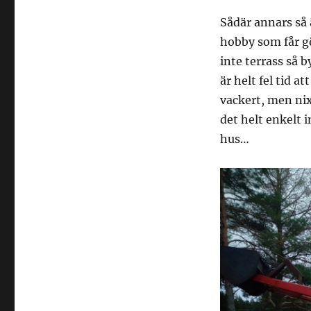
Sådär annars så 
hobby som får g
inte terrass så 
är helt fel tid a
vackert, men nix
det helt enkelt 
hus…