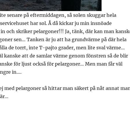
lite senare på eftermiddagen, så solen skuggar hela
rvicehuset har sol. Å då kickar ju min insnöade
in och skriker pelargoner!!! Ja, tänk, där kan man kansk
rgoner sen… Tanken är ju att ha grundvärme på där hela
ålla de torrt, inte T-pajto grader, men lite sval värme…
äl kanske att de samlar värme genom fönstren så de blir
anske för ljust också för pelargoner… Men man får väl
ängre in….
sej med pelargoner så hittar man säkert på nåt annat ma
där…