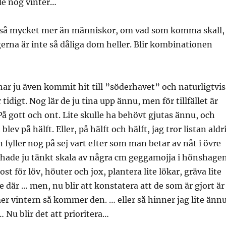
de nog vinter…
a så mycket mer än människor, om vad som komma skall,
rna är inte så dåliga dom heller. Blir kombinationen
r ju även kommit hit till ”söderhavet” och naturligtvis
tidigt. Nog lär de ju tina upp ännu, men för tillfället är
å gott och ont. Lite skulle ha behövt gjutas ännu, och
lev på hälft. Eller, på hälft och hälft, jag tror listan aldr
n fyller nog på sej vart efter som man betar av nåt i övre
 hade ju tänkt skala av några cm geggamojja i hönshagen
t för löv, höuter och jox, plantera lite lökar, gräva lite
te där … men, nu blir att konstatera att de som är gjort är
r vintern så kommer den. … eller så hinner jag lite änn
 Nu blir det att prioritera…