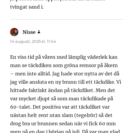
tvingat sand i.
Nisse
skriver:
14 augusti, 2025 kl. 11:44
En viss tid på våren med lämplig väderlek kan
man se täckdiken som gröna remsor på åkern
– men inte alltid. Jag hade stor nytta av det då
jag ville ansluta en ny brunn till ett täckdike. Vi
hittade faktiskt ändan på täckdiket. Men det
var mycket djupt så som man täckdikade på
60-talet. Det positiva var att täckdiket var
nästan helt rent utan slam (tegelrör) så det
drog bra ur brunnen sedan när vi fick 60 mm
regn på en dag i början på juli. Då var man glad