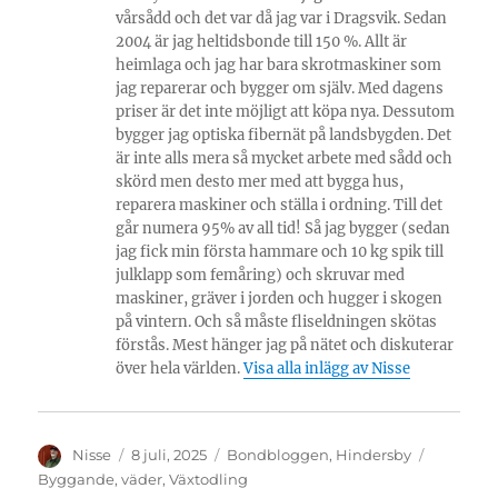
vårsådd och det var då jag var i Dragsvik. Sedan
2004 är jag heltidsbonde till 150 %. Allt är
heimlaga och jag har bara skrotmaskiner som
jag reparerar och bygger om själv. Med dagens
priser är det inte möjligt att köpa nya. Dessutom
bygger jag optiska fibernät på landsbygden. Det
är inte alls mera så mycket arbete med sådd och
skörd men desto mer med att bygga hus,
reparera maskiner och ställa i ordning. Till det
går numera 95% av all tid! Så jag bygger (sedan
jag fick min första hammare och 10 kg spik till
julklapp som femåring) och skruvar med
maskiner, gräver i jorden och hugger i skogen
på vintern. Och så måste fliseldningen skötas
förstås. Mest hänger jag på nätet och diskuterar
över hela världen.
Visa alla inlägg av Nisse
Författare
Publicerat
Kategorier
Etiketter
Nisse
8 juli, 2025
Bondbloggen
,
Hindersby
den
Byggande
,
väder
,
Växtodling