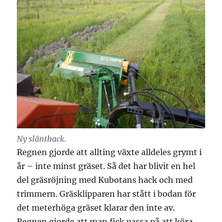
Ny slänthack.
Regnen gjorde att allting växte alldeles grymt i
år – inte minst gräset. Så det har blivit en hel
del gräsröjning med Kubotans hack och med
trimmern. Gräsklipparen har stått i bodan för
det meterhöga gräset klarar den inte av.
Regnen gjorde att man fick passa på att köra