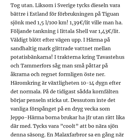
Tog utan. Liksom i Sverige tycks dieseln vara
bättre i Estland för förbrukningen på Tiguan
sjönk med 1,5 l/100 km! 1,39€/lit ville man ha.
Följande tankning i Iittala Shell var 1,43€/lit.
Väldigt blött efter vägen upp. I Härma på
sandhaltig mark glittrade vattnet mellan
potatisbänkarna! I trakterna kring Tavastehus
och Tammerfors såg man små påttar på
åkrarna och regnet formligen öste ner.
Häromkring är växtligheten 10-14 dygn efter
det normala. På de tidigast sådda kornfälten
börjar penseln sticka ut. Dessutom inte det
vanliga förspånget på en dryg vecka som
Jeppo-Härma borna brukar ha jfr utan rätt lika
där med. Tycks vara ”coolt” att bo nära sjön
denna säsong. En Malaxfarbror sa en gång när