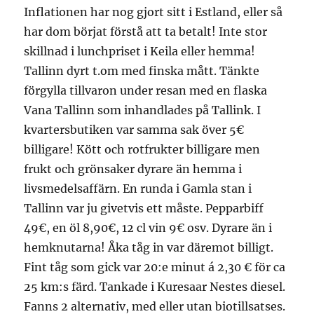
Inflationen har nog gjort sitt i Estland, eller så
har dom börjat förstå att ta betalt! Inte stor
skillnad i lunchpriset i Keila eller hemma!
Tallinn dyrt t.om med finska mått. Tänkte
förgylla tillvaron under resan med en flaska
Vana Tallinn som inhandlades på Tallink. I
kvartersbutiken var samma sak över 5€
billigare! Kött och rotfrukter billigare men
frukt och grönsaker dyrare än hemma i
livsmedelsaffärn. En runda i Gamla stan i
Tallinn var ju givetvis ett måste. Pepparbiff
49€, en öl 8,90€, 12 cl vin 9€ osv. Dyrare än i
hemknutarna! Åka tåg in var däremot billigt.
Fint tåg som gick var 20:e minut á 2,30 € för ca
25 km:s färd. Tankade i Kuresaar Nestes diesel.
Fanns 2 alternativ, med eller utan biotillsatses.