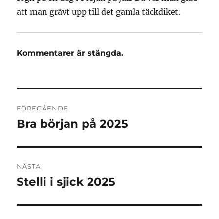
att man grävt upp till det gamla täckdiket.
Kommentarer är stängda.
Inläggsnavigering
FÖREGÅENDE
Bra början på 2025
Föregående
inlägg:
NÄSTA
Stelli i sjick 2025
Nästa
inlägg: