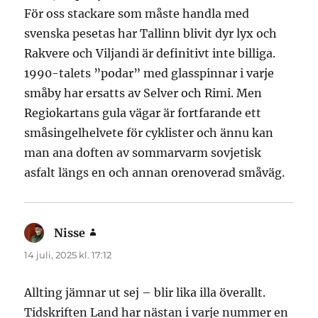
För oss stackare som måste handla med
svenska pesetas har Tallinn blivit dyr lyx och
Rakvere och Viljandi är definitivt inte billiga.
1990-talets ”podar” med glasspinnar i varje
småby har ersatts av Selver och Rimi. Men
Regiokartans gula vägar är fortfarande ett
småsingelhelvete för cyklister och ännu kan
man ana doften av sommarvarm sovjetisk
asfalt längs en och annan orenoverad småväg.
Nisse
skriver:
14 juli, 2025 kl. 17:12
Allting jämnar ut sej – blir lika illa överallt.
Tidskriften Land har nästan i varje nummer en