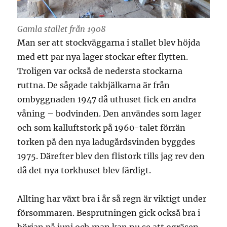
Gamla stallet från 1908
Man ser att stockväggarna i stallet blev höjda
med ett par nya lager stockar efter flytten.
Troligen var också de nedersta stockarna
ruttna. De sågade takbjälkarna är från
ombyggnaden 1947 då uthuset fick en andra
våning – bodvinden. Den användes som lager
och som kalluftstork på 1960-talet förrän
torken på den nya ladugårdsvinden byggdes
1975. Därefter blev den flistork tills jag rev den
då det nya torkhuset blev färdigt.
Allting har växt bra i år så regn är viktigt under
försommaren. Besprutningen gick också bra i
början på juni och man kan nu se att ogräsen