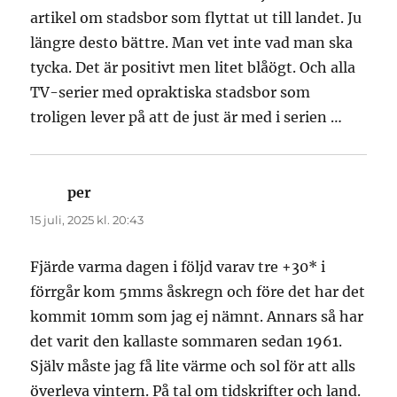
artikel om stadsbor som flyttat ut till landet. Ju
längre desto bättre. Man vet inte vad man ska
tycka. Det är positivt men litet blåögt. Och alla
TV-serier med opraktiska stadsbor som
troligen lever på att de just är med i serien …
per
skriver:
15 juli, 2025 kl. 20:43
Fjärde varma dagen i följd varav tre +30* i
förrgår kom 5mms åskregn och före det har det
kommit 10mm som jag ej nämnt. Annars så har
det varit den kallaste sommaren sedan 1961.
Själv måste jag få lite värme och sol för att alls
överleva vintern. På tal om tidskrifter och land.