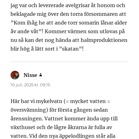
jag var och levererade avelgrisar åt honom och
beklagade mig över den torra försommaren att
”Kom ihåg he att ande torr somarin lånar alder
åv ande våt”! Kommer värmen som utlovas på
nu så kan det nog hända att halmproduktionen
blir hög å lätt sort i ”skatan”!
Nisse
skriver:
10 juli, 2025 kl. 09:15
Här har vi mykelvatn (= mycket vatten =
översvämning) för första gången sedan
årensningen. Vattnet kommer ända upp till
växthuset och de lågre åkrarna är fulla av
vatten. Vid den nya äppelodlingen står alla