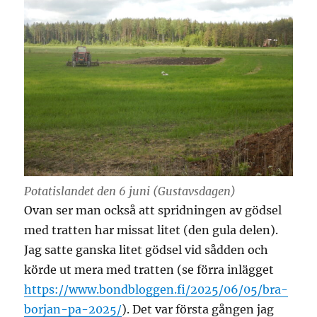
Potatislandet den 6 juni (Gustavsdagen)
Ovan ser man också att spridningen av gödsel
med tratten har missat litet (den gula delen).
Jag satte ganska litet gödsel vid sådden och
körde ut mera med tratten (se förra inlägget
https://www.bondbloggen.fi/2025/06/05/bra-
borjan-pa-2025/
). Det var första gången jag