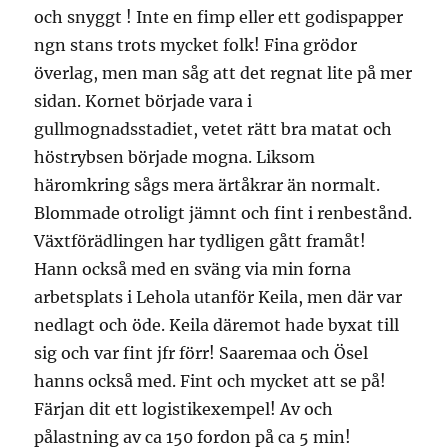
och snyggt ! Inte en fimp eller ett godispapper
ngn stans trots mycket folk! Fina grödor
överlag, men man såg att det regnat lite på mer
sidan. Kornet började vara i
gullmognadsstadiet, vetet rätt bra matat och
höstrybsen började mogna. Liksom
häromkring sågs mera ärtåkrar än normalt.
Blommade otroligt jämnt och fint i renbestånd.
Växtförädlingen har tydligen gått framåt!
Hann också med en sväng via min forna
arbetsplats i Lehola utanför Keila, men där var
nedlagt och öde. Keila däremot hade byxat till
sig och var fint jfr förr! Saaremaa och Ösel
hanns också med. Fint och mycket att se på!
Färjan dit ett logistikexempel! Av och
pålastning av ca 150 fordon på ca 5 min!