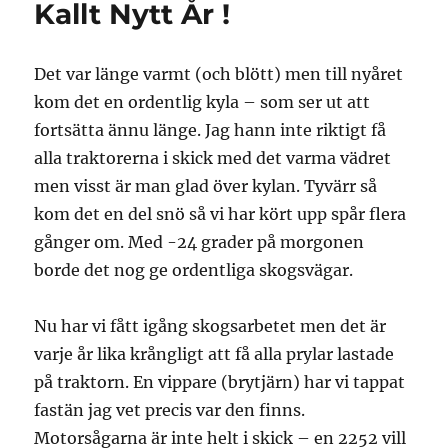
Kallt Nytt År !
sällan
ensam
Det var länge varmt (och blött) men till nyåret
kom det en ordentlig kyla – som ser ut att
fortsätta ännu länge. Jag hann inte riktigt få
alla traktorerna i skick med det varma vädret
men visst är man glad över kylan. Tyvärr så
kom det en del snö så vi har kört upp spår flera
gånger om. Med -24 grader på morgonen
borde det nog ge ordentliga skogsvägar.
Nu har vi fått igång skogsarbetet men det är
varje år lika krångligt att få alla prylar lastade
på traktorn. En vippare (brytjärn) har vi tappat
fastän jag vet precis var den finns.
Motorsågarna är inte helt i skick – en 2252 vill