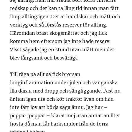
sej allting. Man har städat bort förra vinterns
redskap och det kan ta lång tid innan man fått
ihop allting igen. Det är handskar och mått och
verktyg och så förstås reserver för allting.
Häromdan brast skogsmåttet och jag fick
komma hem eftersom jag inte hade reserv.
Visst sågade jag en stund utan mått men det
blev långsamt och besvärligt.
Till råga på allt så fick brorsan
lunginflammation under julen och var ganska
illa däran med dropp och sängliggande. Fast nu
är han igen ute och kör traktor även om han
inte fått lov att börja såga ännu. Jag har –
peppar, peppar – klarat mej utan annat än litet
hosta då man får barksmulor från de torra