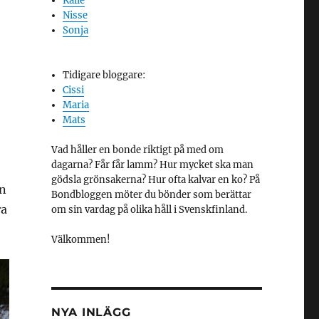
Kalle
e
Nisse
Sonja
Tidigare bloggare:
Cissi
Maria
Mats
Vad håller en bonde riktigt på med om
dagarna? Får får lamm? Hur mycket ska man
gödsla grönsakerna? Hur ofta kalvar en ko? På
en
Bondbloggen möter du bönder som berättar
ra
om sin vardag på olika håll i Svenskfinland.
Välkommen!
NYA INLÄGG