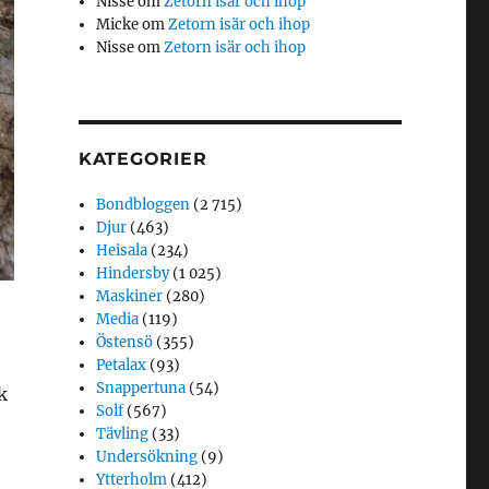
Nisse
om
Zetorn isär och ihop
Micke
om
Zetorn isär och ihop
Nisse
om
Zetorn isär och ihop
KATEGORIER
Bondbloggen
(2 715)
Djur
(463)
Heisala
(234)
Hindersby
(1 025)
Maskiner
(280)
Media
(119)
Östensö
(355)
Petalax
(93)
Snappertuna
(54)
k
Solf
(567)
Tävling
(33)
Undersökning
(9)
Ytterholm
(412)