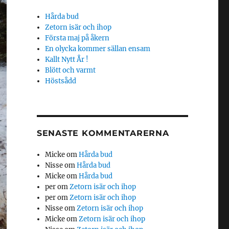
Hårda bud
Zetorn isär och ihop
Första maj på åkern
En olycka kommer sällan ensam
Kallt Nytt År !
Blött och varmt
Höstsådd
SENASTE KOMMENTARERNA
Micke
om
Hårda bud
Nisse
om
Hårda bud
Micke
om
Hårda bud
per
om
Zetorn isär och ihop
per
om
Zetorn isär och ihop
Nisse
om
Zetorn isär och ihop
Micke
om
Zetorn isär och ihop