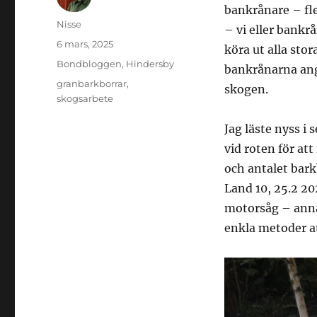
bankrånare – fl
Författare
Nisse
– vi eller bankr
Publicerat
6 mars, 2025
köra ut alla sto
den
Kategorier
Bondbloggen
,
Hindersby
bankrånarna angr
Etiketter
granbarkborrar
,
skogen.
skogsarbete
Jag läste nyss i
vid roten för at
och antalet bar
Land 10, 25.2 20
motorsåg – annar
enkla metoder a