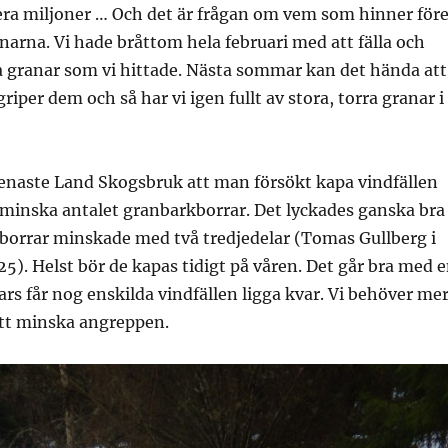
era miljoner … Och det är frågan om vem som hinner för
ånarna. Vi hade bråttom hela februari med att fälla och
ra granar som vi hittade. Nästa sommar kan det hända att
iper dem och så har vi igen fullt av stora, torra granar i
 senaste Land Skogsbruk att man försökt kapa vindfällen
t minska antalet granbarkborrar. Det lyckades ganska bra
kborrar minskade med två tredjedelar (Tomas Gullberg i
25). Helst bör de kapas tidigt på våren. Det går bra med 
s får nog enskilda vindfällen ligga kvar. Vi behöver me
tt minska angreppen.