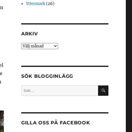
Yttermark
(26)
om
ARKIV
Arkiv
el
e
SÖK BLOGGINLÄGG
a
SÖK
Sök
efter:
GILLA OSS PÅ FACEBOOK