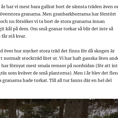
år har vi mest bara gallrat bort de sämsta träden även 
de överstora granarna. Men granbarkborrarna har förstört
och nu försöker vi ta bort de stora granarna innan
it kål på dem. Om små granar torkar så blir det inte så
 får stå kvar.
d över hur mycket stora träd det finns för då skogen är
t normalt stockträd litet ut. Vi har haft ganska liten and
i har förnyat mest smala remsor på nordsidan (för att int
gräs som kväver de små plantorna). Men i år blev det fler
a granarna hade torkat. Till all tur fanns där en hel del