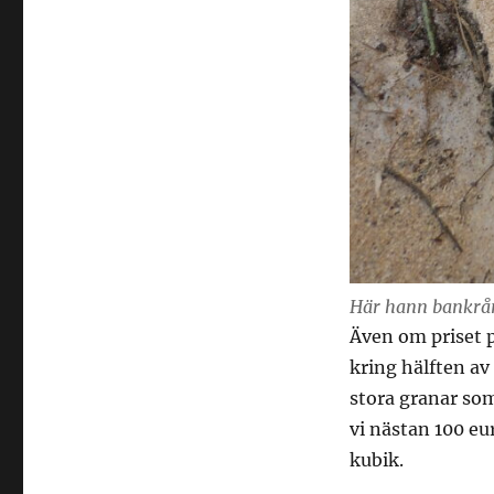
Här hann bankrån
Även om priset p
kring hälften av 
stora granar som 
vi nästan 100 eu
kubik.