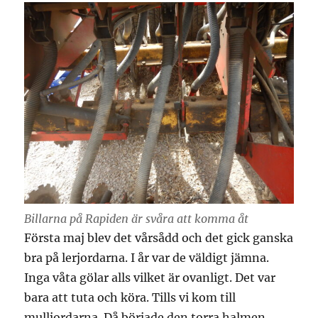
Billarna på Rapiden är svåra att komma åt
Första maj blev det vårsådd och det gick ganska
bra på lerjordarna. I år var de väldigt jämna.
Inga våta gölar alls vilket är ovanligt. Det var
bara att tuta och köra. Tills vi kom till
mulljordarna. Då började den torra halmen