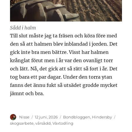
Sådd i halm
Till slut måste jag ta fräsen och köra före med
den så att halmen blev inblandad i jorden. Det
gick inte bra men bättre. Visst har halmen
krånglat förut men i år var den ovanligt torr
och lätt. Nå, det gick att så rätt så fort i år. Det
tog bara ett par dagar. Under den torra ytan
fanns det ännu fukt så utsädet grodde mycket
jämnt och bra.
Författare
Publicerat
Kategorier
Etikett
Nisse
12 juni, 2026
Bondbloggen
,
Hindersby
den
skogsarbete
,
vårsådd
,
Växtodling