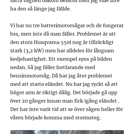
sätta vagnen bakom Belarus men jag ville inte
ha den så länge jag fällde.
Vi har nu tre batterimotorsågar och de fungerar
bra, men inte då man fäller. Problemet är att
den stora Husqvarna 550i nog är tillräckligt
stark (3,2 kW) men har alldeles för långsam
kedjehastighet. Ett exempel syns på bilden
nedan. Så jag fäller fortfarande med
bensinmotorsåg. Då har jag åter problemet
med att starta eländet. Nu har jag ryckt så att
höger arm är riktigt dålig. Det började gå upp
över 20 gånger innan man fick igång eländet .
Det har inte varit tid att se över sågen heller för
våren började komma med stormsteg.