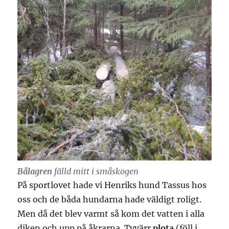
Bålagren
fälld mitt i småskogen
På sportlovet hade vi Henriks hund Tassus hos
oss och de båda hundarna hade väldigt roligt.
Men då det blev varmt så kom det vatten i alla
diken och upp på åkrarna. Tyvärr
plota
(föll i