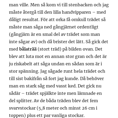
man ville. Men så kom vi till stenbacken och jag
måste återgå till den lilla handvipparen – med
dåligt resultat. För att orka få omkull trädet så
måste man såga ned gångjärnet ordentligt
(gångjärn är en smal del av trädet som man
inte sågar av) och då brister det lätt. Så gick det
med
bålaträä
(stort träd) på bilden ovan. Det
blev att luta mot en annan stor gran och det är
ju riskabelt att såga undan en sådan som är i
stor spänning. Jag sågade runt hela trädet och
till sist bakifrån så fort jag kunde. Då behöver
man en stark såg med vasst ked. Det gick nu
sådär – trädet spjälkte inte men lämnade en
del splitter. Av de båda träden blev det fem
svarvstockar (5,8 meter och minst 26 cm i
toppen) plus ett par vanliga stockar.