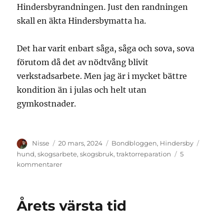
Hindersbyrandningen. Just den randningen
skall en äkta Hindersbymatta ha.
Det har varit enbart såga, såga och sova, sova
förutom då det av nödtvång blivit
verkstadsarbete. Men jag är i mycket bättre
kondition än i julas och helt utan
gymkostnader.
Författare
Publicerat
Kategorier
Etiket
Nisse
20 mars, 2024
Bondbloggen
,
Hindersby
den
hund
,
skogsarbete
,
skogsbruk
,
traktorreparation
5
till
kommentarer
Snön
minskar
men
Årets värsta tid
isen
ligger