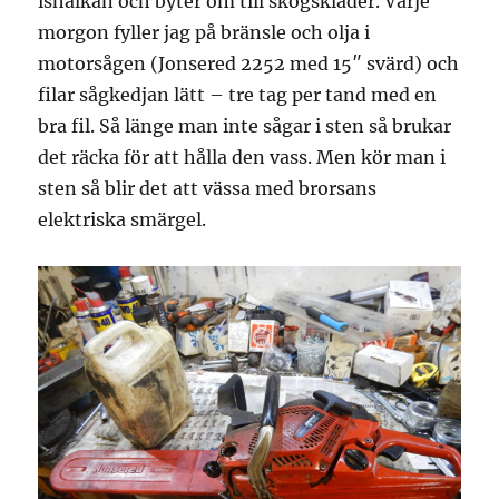
ishalkan och byter om till skogskläder. Varje
morgon fyller jag på bränsle och olja i
motorsågen (Jonsered 2252 med 15″ svärd) och
filar sågkedjan lätt – tre tag per tand med en
bra fil. Så länge man inte sågar i sten så brukar
det räcka för att hålla den vass. Men kör man i
sten så blir det att vässa med brorsans
elektriska smärgel.