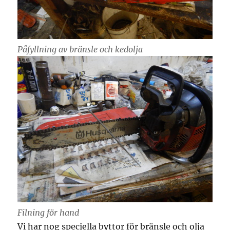
Påfyllning av bränsle och kedolja
Filning för hand
Vi har nog speciella byttor för bränsle och olja