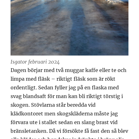
Isgator februari 2024
Dagen börjar med två muggar kaffe eller te och
limpa med fläsk – riktigt fläsk som är rökt
ordentligt. Sedan fyller jag på en flaska med
svag blandsaft för man kan bli riktigt törstig i
skogen. Stövlarna står beredda vid
klädkontoret men skogskläderna måste jag
förvara ute i stallet sedan en slang brast vid
bränsletanken. Då vi försökte få fast den så blev