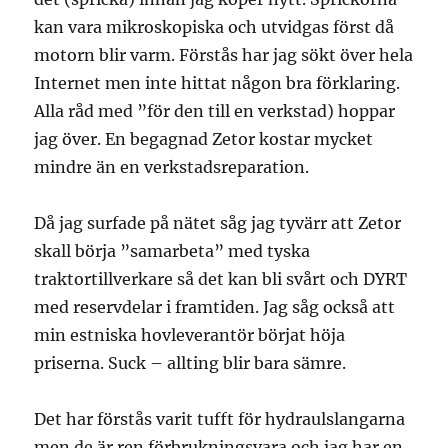
kan vara mikroskopiska och utvidgas först då
motorn blir varm. Förstås har jag sökt över hela
Internet men inte hittat någon bra förklaring.
Alla råd med ”för den till en verkstad) hoppar
jag över. En begagnad Zetor kostar mycket
mindre än en verkstadsreparation.
Då jag surfade på nätet såg jag tyvärr att Zetor
skall börja ”samarbeta” med tyska
traktortillverkare så det kan bli svårt och DYRT
med reservdelar i framtiden. Jag såg också att
min estniska hovleverantör börjat höja
priserna. Suck – allting blir bara sämre.
Det har förstås varit tufft för hydraulslangarna
men de är ren förbrukningsvara och jag har en