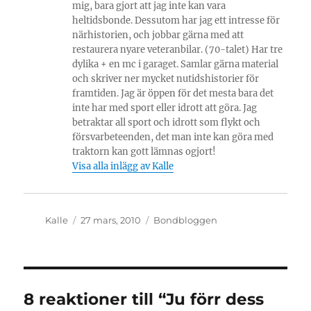
mig, bara gjort att jag inte kan vara
heltidsbonde. Dessutom har jag ett intresse för
närhistorien, och jobbar gärna med att
restaurera nyare veteranbilar. (70-talet) Har tre
dylika + en mc i garaget. Samlar gärna material
och skriver ner mycket nutidshistorier för
framtiden. Jag är öppen för det mesta bara det
inte har med sport eller idrott att göra. Jag
betraktar all sport och idrott som flykt och
försvarbeteenden, det man inte kan göra med
traktorn kan gott lämnas ogjort!
Visa alla inlägg av Kalle
Författare
Publicerat
Kategorier
Kalle
27 mars, 2010
Bondbloggen
den
8 reaktioner till “Ju förr dess