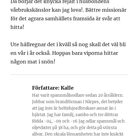
Då börjar det knycka rejält i husbondens
vårbrukskänslor kan jag lova!. Bättre missionär
för det agrara samhällets framsida är svår att
hitta!
Ute hällregnar det i kväll så nog skall det väl bli
en vår i år också. Hoppas bara viporna hittar
någon mat i snön!
Författare:
Kalle
Har varit spannmålsodlare sedan 20 årsåldern.
Jobbar som brandförman i Närpes, det betyder
att jag inte är heltidsjordbrukare annat än i
hjärtat. Jag har familj, sambo och tre döttrar
födda -04, -09 och -16 Jag odlar spannmål och
oljeväxter på 38 ha, och gör detta på största
allvar. Den skrala lönsamheten har inte knäckt