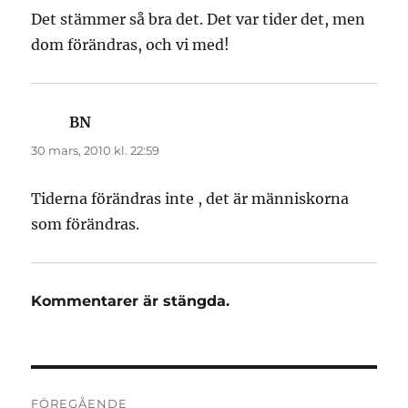
Det stämmer så bra det. Det var tider det, men
dom förändras, och vi med!
BN
skriver:
30 mars, 2010 kl. 22:59
Tiderna förändras inte , det är människorna
som förändras.
Kommentarer är stängda.
Inläggsnavigering
FÖREGÅENDE