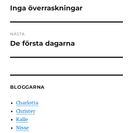
Inga överraskningar
Föregående
inlägg:
NÄSTA
De första dagarna
Nästa
inlägg:
BLOGGARNA
Charlotta
Christer
Kalle
Nisse