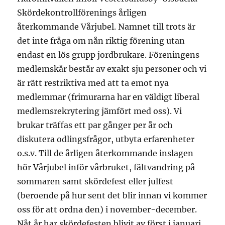
Skördekontrollförenings årligen
återkommande Vårjubel. Namnet till trots är
det inte fråga om nån riktig förening utan
endast en lös grupp jordbrukare. Föreningens
medlemskår består av exakt sju personer och vi
är rätt restriktiva med att ta emot nya
medlemmar (frimurarna har en väldigt liberal
medlemsrekrytering jämfört med oss). Vi
brukar träffas ett par gånger per år och
diskutera odlingsfrågor, utbyta erfarenheter
o.s.v. Till de årligen återkommande inslagen
hör Vårjubel inför vårbruket, fältvandring på
sommaren samt skördefest eller julfest
(beroende på hur sent det blir innan vi kommer
oss för att ordna den) i november-december.
Nåt år har skördefesten blivit av först i januari,