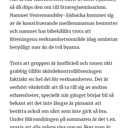
så då döps den om till Strategiseminarium.
Namnet Vestersundsby-Sisbacka kommer sig
av de konstituerande medlemmarnas hemorter
och namnet har bibehållits trots att
föreningens verksamhetsområde idag omfattar
betydligt mer än de två byarna.
Trots att gruppen är inofficiell och tonen rätt
grabbig tillför skördekontrollföreningen
faktiskt en hel del för verksamheten. Det är
oerhört värdefullt att få ta till sig av andras
erfarenheter, speciellt när gänget börjar bli så
bekant att det inte längre är pinsamt att
berätta också om sånt som inte gick så bra.
Under fältvandringen på sommaren är det t.ex.
praxis att alla måste visa upp en åker man är