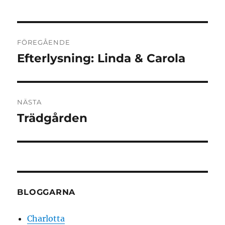
Inläggsnavigering
FÖREGÅENDE
Efterlysning: Linda & Carola
Föregående
inlägg:
NÄSTA
Trädgården
Nästa
inlägg:
BLOGGARNA
Charlotta