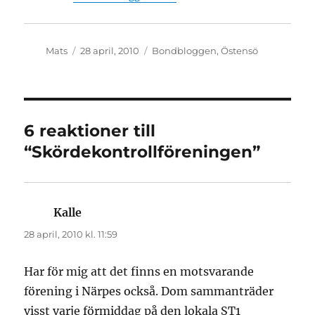
Författare
Publicerat
Kategorier
Mats
28 april, 2010
Bondbloggen
,
Östensö
den
6 reaktioner till
“Skördekontrollföreningen”
Kalle
skriver:
28 april, 2010 kl. 11:59
Har för mig att det finns en motsvarande
förening i Närpes också. Dom sammanträder
visst varje förmiddag på den lokala ST1