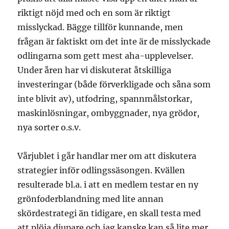
riktigt nöjd med och en som är riktigt
misslyckad. Bägge tillför kunnande, men
frågan är faktiskt om det inte är de misslyckade
odlingarna som gett mest aha-upplevelser.
Under åren har vi diskuterat åtskilliga
investeringar (både förverkligade och såna som
inte blivit av), utfodring, spannmålstorkar,
maskinlösningar, ombyggnader, nya grödor,
nya sorter o.s.v.
Vårjublet i går handlar mer om att diskutera
strategier inför odlingssäsongen. Kvällen
resulterade bl.a. i att en medlem testar en ny
grönfoderblandning med lite annan
skördestrategi än tidigare, en skall testa med
att plöja djupare och jag kanske kan så lite mer