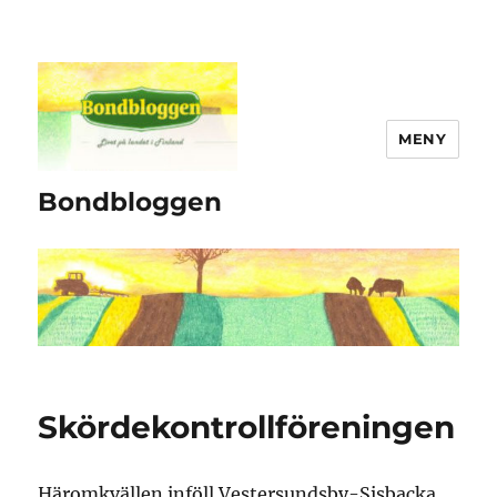
MENY
Bondbloggen
Skördekontrollföreningen
Häromkvällen inföll Vestersundsby-Sisbacka