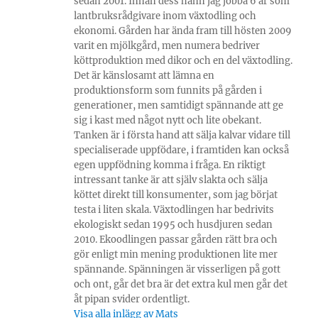
sedan 2001. Innan dess hann jag jobba 6 år som
lantbruksrådgivare inom växtodling och
ekonomi. Gården har ända fram till hösten 2009
varit en mjölkgård, men numera bedriver
köttproduktion med dikor och en del växtodling.
Det är känslosamt att lämna en
produktionsform som funnits på gården i
generationer, men samtidigt spännande att ge
sig i kast med något nytt och lite obekant.
Tanken är i första hand att sälja kalvar vidare till
specialiserade uppfödare, i framtiden kan också
egen uppfödning komma i fråga. En riktigt
intressant tanke är att själv slakta och sälja
köttet direkt till konsumenter, som jag börjat
testa i liten skala. Växtodlingen har bedrivits
ekologiskt sedan 1995 och husdjuren sedan
2010. Ekoodlingen passar gården rätt bra och
gör enligt min mening produktionen lite mer
spännande. Spänningen är visserligen på gott
och ont, går det bra är det extra kul men går det
åt pipan svider ordentligt.
Visa alla inlägg av Mats