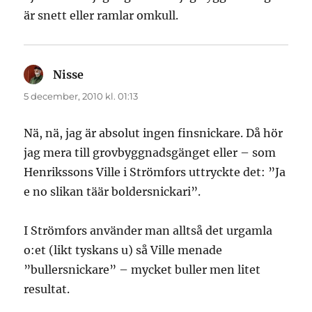
är snett eller ramlar omkull.
Nisse
skriver:
5 december, 2010 kl. 01:13
Nä, nä, jag är absolut ingen finsnickare. Då hör
jag mera till grovbyggnadsgänget eller – som
Henrikssons Ville i Strömfors uttryckte det: ”Ja
e no slikan täär boldersnickari”.
I Strömfors använder man alltså det urgamla
o:et (likt tyskans u) så Ville menade
”bullersnickare” – mycket buller men litet
resultat.