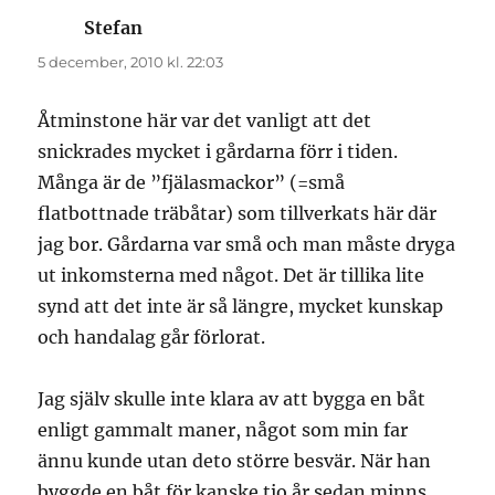
Stefan
skriver:
5 december, 2010 kl. 22:03
Åtminstone här var det vanligt att det
snickrades mycket i gårdarna förr i tiden.
Många är de ”fjälasmackor” (=små
flatbottnade träbåtar) som tillverkats här där
jag bor. Gårdarna var små och man måste dryga
ut inkomsterna med något. Det är tillika lite
synd att det inte är så längre, mycket kunskap
och handalag går förlorat.
Jag själv skulle inte klara av att bygga en båt
enligt gammalt maner, något som min far
ännu kunde utan deto större besvär. När han
byggde en båt för kanske tio år sedan minns