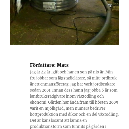
Författare:
Mats
Jag är 42 år, gift och har en son på nio år. Min
fru jobbar som lågstadielärare, så mitt jordbruk
är ett enmansföretag. Jag har varit jordbrukare
sedan 2001. Innan dess hann jag jobba 6 år som
lantbruksrådgivare inom växtodling och
ekonomi. Gården har ända fram till hösten 2009
varit en mjölkgård, men numera bedriver
köttproduktion med dikor och en del växtodling.
Det är känslosamt att lämna en
produktionsform som funnits på gården i