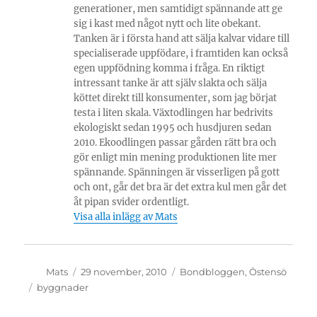
generationer, men samtidigt spännande att ge
sig i kast med något nytt och lite obekant.
Tanken är i första hand att sälja kalvar vidare till
specialiserade uppfödare, i framtiden kan också
egen uppfödning komma i fråga. En riktigt
intressant tanke är att själv slakta och sälja
köttet direkt till konsumenter, som jag börjat
testa i liten skala. Växtodlingen har bedrivits
ekologiskt sedan 1995 och husdjuren sedan
2010. Ekoodlingen passar gården rätt bra och
gör enligt min mening produktionen lite mer
spännande. Spänningen är visserligen på gott
och ont, går det bra är det extra kul men går det
åt pipan svider ordentligt.
Visa alla inlägg av Mats
Författare
Publicerat
Kategorier
Mats
29 november, 2010
Bondbloggen
,
Östensö
den
Etiketter
byggnader