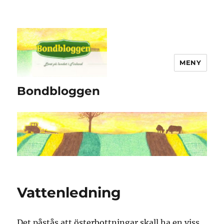
MENY
Bondbloggen
Vattenledning
Det påstås att österbottningar skall ha en viss