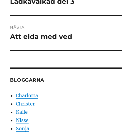
Ladkavalkad del 3
Föregående
inlägg:
NÄSTA
Att elda med ved
Nästa
inlägg:
BLOGGARNA
Charlotta
Christer
Kalle
Nisse
Sonja