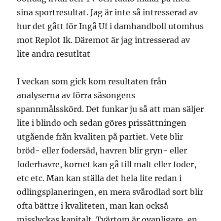
sina sportresultat. Jag är inte så intresserad av
hur det gått för Ingå Uf i damhandboll utomhus
mot Replot Ik. Däremot är jag intresserad av
lite andra resutltat
I veckan som gick kom resultaten från
analyserna av förra säsongens
spannmålsskörd. Det funkar ju så att man säljer
lite i blindo och sedan göres prissättningen
utgående från kvaliten på partiet. Vete blir
bröd- eller fodersäd, havren blir gryn- eller
foderhavre, kornet kan gå till malt eller foder,
etc etc. Man kan ställa det hela lite redan i
odlingsplaneringen, en mera svårodlad sort blir
ofta bättre i kvaliteten, man kan också
misslyckas kapitalt. Tvärtom är ovanligare, en