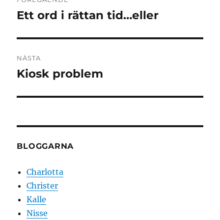
Ett ord i rättan tid…eller
Föregående
inlägg:
NÄSTA
Kiosk problem
Nästa
inlägg:
BLOGGARNA
Charlotta
Christer
Kalle
Nisse