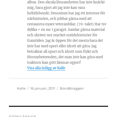
allvar. Den skrala lönsamheten har inte knäckt
mig, bara gjort att jag inte kan vara
heltidsbonde. Dessutom har jag ett intresse för
närhistorien, och jobbar gärna med att
restaurera nyare veteranbilar. (70-talet) Har tre
dylika + en mc i garaget. Samlar gärna material
och skriver ner mycket nutidshistorier för
framtiden. Jag är öppen för det mesta bara det
inte har med sport eller idrott att göra. Jag
betraktar all sport och idrott som flykt och
försvarbeteenden, det man inte kan göra med
traktorn kan gott lämnas ogjort!
Visa alla inlägg av Kalle
Författare
Publicerat
Kategorier
Kalle
16 januari, 2011
Bondbloggen
den
Inläggsnavigering
FÖREGÅENDE