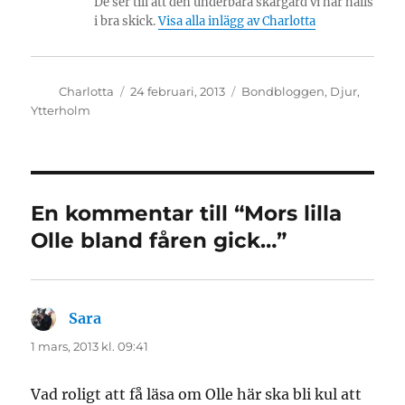
De ser till att den underbara skärgård vi har hålls
i bra skick.
Visa alla inlägg av Charlotta
Författare
Publicerat
Kategorier
Charlotta
24 februari, 2013
Bondbloggen
,
Djur
,
den
Ytterholm
En kommentar till “Mors lilla
Olle bland fåren gick…”
Sara
skriver:
1 mars, 2013 kl. 09:41
Vad roligt att få läsa om Olle här ska bli kul att