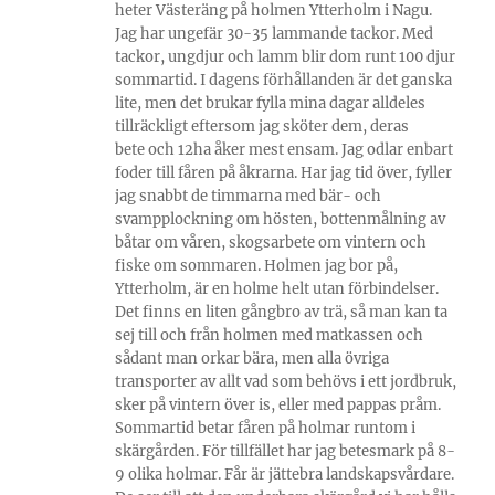
heter Västeräng på holmen Ytterholm i Nagu.
Jag har ungefär 30-35 lammande tackor. Med
tackor, ungdjur och lamm blir dom runt 100 djur
sommartid. I dagens förhållanden är det ganska
lite, men det brukar fylla mina dagar alldeles
tillräckligt eftersom jag sköter dem, deras
bete och 12ha åker mest ensam. Jag odlar enbart
foder till fåren på åkrarna. Har jag tid över, fyller
jag snabbt de timmarna med bär- och
svampplockning om hösten, bottenmålning av
båtar om våren, skogsarbete om vintern och
fiske om sommaren. Holmen jag bor på,
Ytterholm, är en holme helt utan förbindelser.
Det finns en liten gångbro av trä, så man kan ta
sej till och från holmen med matkassen och
sådant man orkar bära, men alla övriga
transporter av allt vad som behövs i ett jordbruk,
sker på vintern över is, eller med pappas pråm.
Sommartid betar fåren på holmar runtom i
skärgården. För tillfället har jag betesmark på 8-
9 olika holmar. Får är jättebra landskapsvårdare.