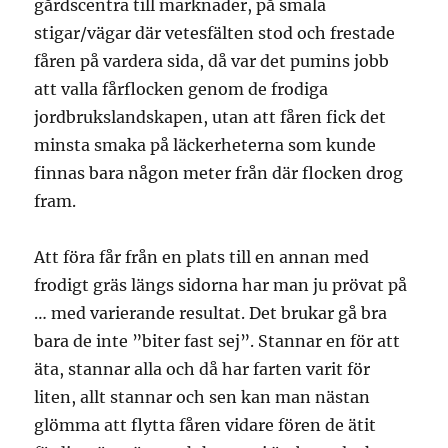
gårdscentra till marknader, på smala
stigar/vägar där vetesfälten stod och frestade
fåren på vardera sida, då var det pumins jobb
att valla fårflocken genom de frodiga
jordbrukslandskapen, utan att fåren fick det
minsta smaka på läckerheterna som kunde
finnas bara någon meter från där flocken drog
fram.
Att föra får från en plats till en annan med
frodigt gräs längs sidorna har man ju prövat på
… med varierande resultat. Det brukar gå bra
bara de inte ”biter fast sej”. Stannar en för att
äta, stannar alla och då har farten varit för
liten, allt stannar och sen kan man nästan
glömma att flytta fåren vidare fören de ätit