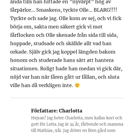
ända tills han hittade en ”nyvärpt” hög av
fårpärlor… Smaskens, tyckte Olle… BLARG!!!!
Tyckte och sade jag. Olle kom av sej, och vi fick
börja om, sakta men säkert gick vi mot
fårflocken och Olle skenade från sida till sida,
hoppade, studsade och skällde allt vad han
orkade. Själv gick jag koppel längden bakom
honom och studerade hans sätt att hantera
situationen. Roligt hade han medan vi gick där,
nöjd var han när fåren gått ur fållan, och sluta
ville han då verkligen inte.
Författare:
Charlotta
Hejsan! Jag heter Charlotta, men kallas kort och
gott för Lotta. Jag är 34 år, fårbonde och mamma
till Mathias, 9år. Jag driver en liten gård som