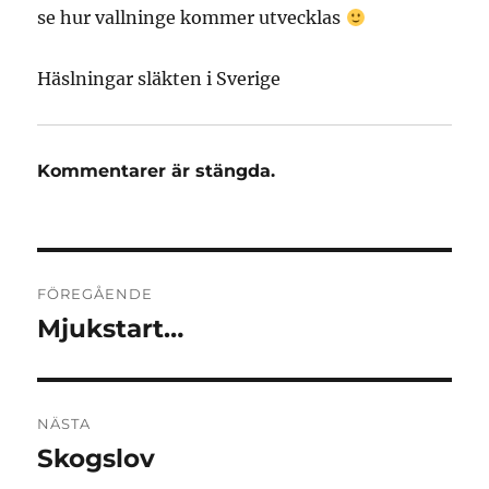
se hur vallninge kommer utvecklas
Häslningar släkten i Sverige
Kommentarer är stängda.
Inläggsnavigering
FÖREGÅENDE
Mjukstart…
Föregående
inlägg:
NÄSTA
Skogslov
Nästa
inlägg: