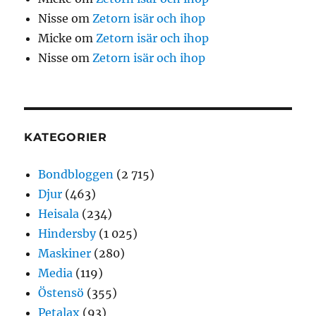
Nisse
om
Zetorn isär och ihop
Micke
om
Zetorn isär och ihop
Nisse
om
Zetorn isär och ihop
KATEGORIER
Bondbloggen
(2 715)
Djur
(463)
Heisala
(234)
Hindersby
(1 025)
Maskiner
(280)
Media
(119)
Östensö
(355)
Petalax
(93)