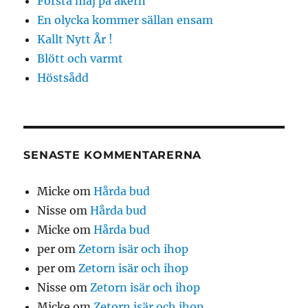
Första maj på åkern
En olycka kommer sällan ensam
Kallt Nytt År !
Blött och varmt
Höstsådd
SENASTE KOMMENTARERNA
Micke
om
Hårda bud
Nisse
om
Hårda bud
Micke
om
Hårda bud
per
om
Zetorn isär och ihop
per
om
Zetorn isär och ihop
Nisse
om
Zetorn isär och ihop
Micke
om
Zetorn isär och ihop