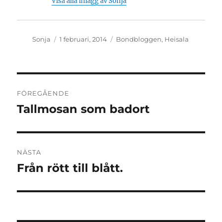
Visa alla inlägg av Sonja
Författare
Publicerat
Kategorier
Sonja
1 februari, 2014
Bondbloggen
,
Heisala
den
Inläggsnavigering
FÖREGÅENDE
Tallmosan som badort
Föregående
inlägg:
NÄSTA
Från rött till blått.
Nästa
inlägg: