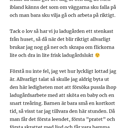
ibland känns det som om väggarna sku falla på
och man bara sku vilja gå och arbeta på riktigt.
Tack o lov så har vi ju ladugården ett stenkast
från huset, så då när det blir riktigt allvarligt
brukar jag nog gå ner och skrapa om flickorna
lite och dra in lite frisk ladugårdslukt
Förstå nu inte fel, jag vet hur lyckligt lottad jag
är. Allvarligt talat så skulle jag aldrig byta ut
den här ledigheten mot att försöka pussla ihop
ladugårdsarbete med att sköta en baby och en
snart treåring. Barnen är bara små en kortkort
tid, så visst tar jag tillvara den här stunden. Då
man får det första leendet, första ”pratet” och
första skrattet med ljud och får vara hemma