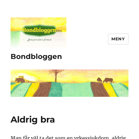
MENY
Bondbloggen
Aldrig bra
Man får väl ta det som en yrkessjukdom, aldrig