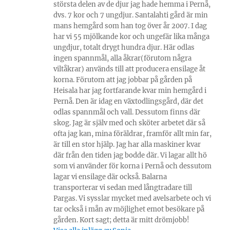
största delen av de djur jag hade hemma i Pernå,
dvs. 7 kor och 7 ungdjur. Santalahti gård är min
mans hemgård som han tog över år 2007. I dag
har vi 55 mjölkande kor och ungefär lika många
ungdjur, totalt drygt hundra djur. Här odlas
ingen spannmål, alla åkrar(förutom några
viltåkrar) används till att producera ensilage åt
korna. Förutom att jag jobbar på gården på
Heisala har jag fortfarande kvar min hemgård i
Pernå. Den är idag en växtodlingsgård, där det
odlas spannmål och vall. Dessutom finns där
skog. Jag är själv med och sköter arbetet där så
ofta jag kan, mina föräldrar, framför allt min far,
är till en stor hjälp. Jag har alla maskiner kvar
där från den tiden jag bodde där. Vi lagar allt hö
som vi använder för korna i Pernå och dessutom
lagar vi ensilage där också. Balarna
transporterar vi sedan med långtradare till
Pargas. Vi sysslar mycket med avelsarbete och vi
tar också i mån av möjlighet emot besökare på
gården. Kort sagt; detta är mitt drömjobb!