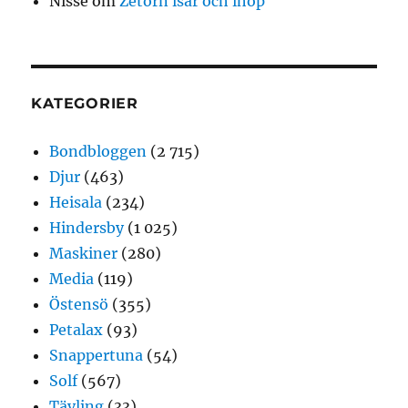
Nisse
om
Zetorn isär och ihop
KATEGORIER
Bondbloggen
(2 715)
Djur
(463)
Heisala
(234)
Hindersby
(1 025)
Maskiner
(280)
Media
(119)
Östensö
(355)
Petalax
(93)
Snappertuna
(54)
Solf
(567)
Tävling
(33)