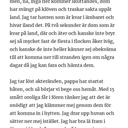
men, nä, inga fler kommer skuttandes, dom
har svängt på klöven och traskar sakta uppåt
land. Jag tar havren som är kvar i ämbaret och
hivar iland det. På två sekunder är dom som är
kvar på land, där och äter och kanske inte bryr
sej så mycket fast de flesta i flocken åker iväg,
och kanske de inte heller känner sej obekväma
till att komma ner till stranden igen om några
dagar då jag kan fara och hämta dem.
Jag tar löst akteränden, pappa har startat
båten, och så börjar vi bege oss hemåt. Med 15
smått oroliga får i fören tänker jag att det är
onödigt att jag klämmer mej genom dem för
att komma in i hytten. Jag drar upp huvan och
sätter ner mej istället. Jag har bra lä fram i