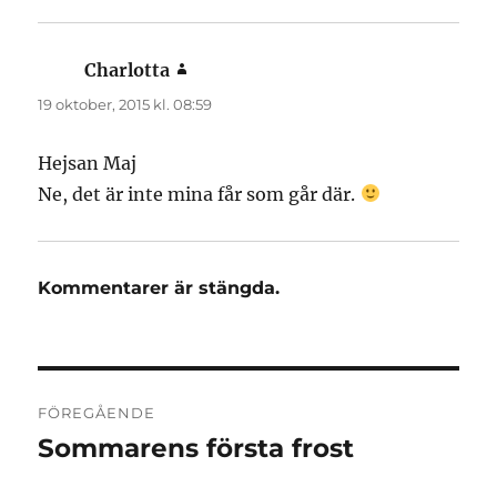
Charlotta
skriver:
19 oktober, 2015 kl. 08:59
Hejsan Maj
Ne, det är inte mina får som går där.
Kommentarer är stängda.
Inläggsnavigering
FÖREGÅENDE
Sommarens första frost
Föregående
inlägg: