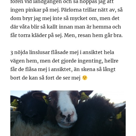
fören vid landgången och så hoppas jag att
ingen pinkar på mej. Pärlorna trillar nätt av, så
dom bryr jag mej inte så mycket om, men det
där våta blir så kallt innan man är hemma och
får torra kläder på sej. Men, resan hem går bra.
3 nöjda linslusar flåsade mej i ansiktet hela
vägen hem, men det gjorde ingenting, hellre
får de flåsa mej i ansiktet, än skena så långt
bort de kan så fort de ser mej