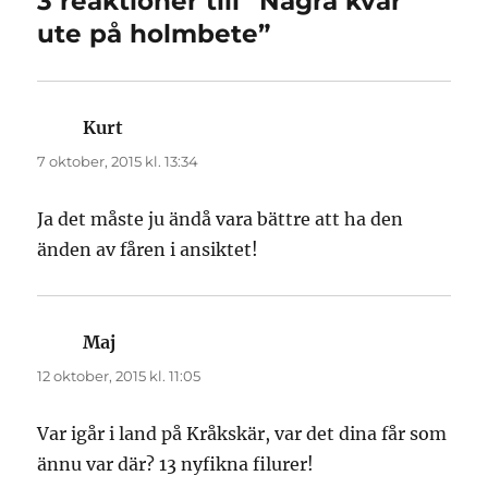
3 reaktioner till “Några kvar
ute på holmbete”
Kurt
skriver:
7 oktober, 2015 kl. 13:34
Ja det måste ju ändå vara bättre att ha den
änden av fåren i ansiktet!
Maj
skriver:
12 oktober, 2015 kl. 11:05
Var igår i land på Kråkskär, var det dina får som
ännu var där? 13 nyfikna filurer!