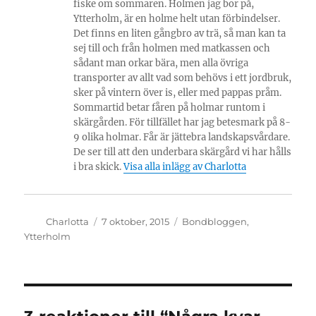
fiske om sommaren. Holmen jag bor på,
Ytterholm, är en holme helt utan förbindelser.
Det finns en liten gångbro av trä, så man kan ta
sej till och från holmen med matkassen och
sådant man orkar bära, men alla övriga
transporter av allt vad som behövs i ett jordbruk,
sker på vintern över is, eller med pappas pråm.
Sommartid betar fåren på holmar runtom i
skärgården. För tillfället har jag betesmark på 8-
9 olika holmar. Får är jättebra landskapsvårdare.
De ser till att den underbara skärgård vi har hålls
i bra skick.
Visa alla inlägg av Charlotta
Författare
Publicerat
Kategorier
Charlotta
7 oktober, 2015
Bondbloggen
,
den
Ytterholm