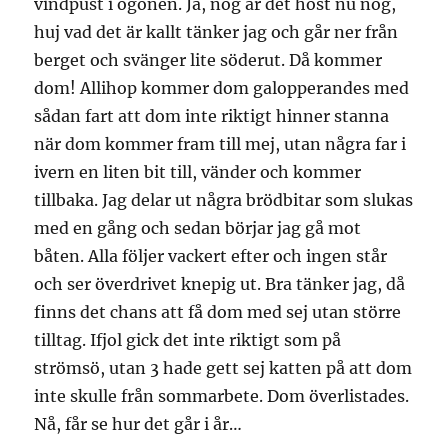
vindpust i ögonen. Ja, nog är det höst nu nog,
huj vad det är kallt tänker jag och går ner från
berget och svänger lite söderut. Då kommer
dom! Allihop kommer dom galopperandes med
sådan fart att dom inte riktigt hinner stanna
när dom kommer fram till mej, utan några far i
ivern en liten bit till, vänder och kommer
tillbaka. Jag delar ut några brödbitar som slukas
med en gång och sedan börjar jag gå mot
båten. Alla följer vackert efter och ingen står
och ser överdrivet knepig ut. Bra tänker jag, då
finns det chans att få dom med sej utan större
tilltag. Ifjol gick det inte riktigt som på
strömsö, utan 3 hade gett sej katten på att dom
inte skulle från sommarbete. Dom överlistades.
Nå, får se hur det går i år…