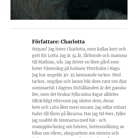
Författare:
Charlotta
Hejsan! Jag heter Charlotta, men kallas kort och
gott för Lotta. Jag är 34 år, fårbonde och mamma
till Mathias, 9år. Jag driver en liten gård som
heter Västeräng på holmen Ytterholm i Nagu.
Jag har ungefär 30-35 lammande tackor. Med
tackor, ungdjur och lamm blir dom runt 100 djur
sommartid. I dagens förhållanden är det ganska
lite, men det brukar fylla mina dagar alldeles
tillräckligt eftersom jag sköter dem, deras
bete och 12ha åker mest ensam. Jag odlar enbart
foder till fåren på åkrarna. Har jag tid över, fyller
jag snabbt de timmarna med bär- och
svampplockning om hösten, bottenmålning av
båtar om våren, skogsarbete om vintern och