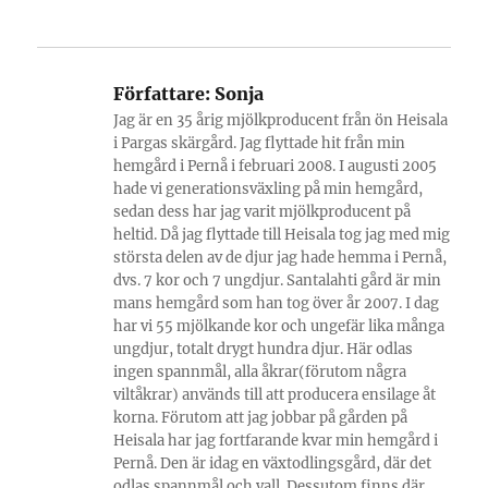
Författare:
Sonja
Jag är en 35 årig mjölkproducent från ön Heisala
i Pargas skärgård. Jag flyttade hit från min
hemgård i Pernå i februari 2008. I augusti 2005
hade vi generationsväxling på min hemgård,
sedan dess har jag varit mjölkproducent på
heltid. Då jag flyttade till Heisala tog jag med mig
största delen av de djur jag hade hemma i Pernå,
dvs. 7 kor och 7 ungdjur. Santalahti gård är min
mans hemgård som han tog över år 2007. I dag
har vi 55 mjölkande kor och ungefär lika många
ungdjur, totalt drygt hundra djur. Här odlas
ingen spannmål, alla åkrar(förutom några
viltåkrar) används till att producera ensilage åt
korna. Förutom att jag jobbar på gården på
Heisala har jag fortfarande kvar min hemgård i
Pernå. Den är idag en växtodlingsgård, där det
odlas spannmål och vall. Dessutom finns där