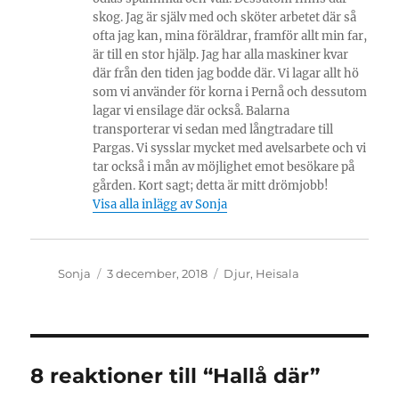
skog. Jag är själv med och sköter arbetet där så
ofta jag kan, mina föräldrar, framför allt min far,
är till en stor hjälp. Jag har alla maskiner kvar
där från den tiden jag bodde där. Vi lagar allt hö
som vi använder för korna i Pernå och dessutom
lagar vi ensilage där också. Balarna
transporterar vi sedan med långtradare till
Pargas. Vi sysslar mycket med avelsarbete och vi
tar också i mån av möjlighet emot besökare på
gården. Kort sagt; detta är mitt drömjobb!
Visa alla inlägg av Sonja
Författare
Publicerat
Kategorier
Sonja
3 december, 2018
Djur
,
Heisala
den
8 reaktioner till “Hallå där”