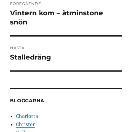
FÖREGÅENDE
Vintern kom – åtminstone
Föregående
inlägg:
snön
NÄSTA
Stalledräng
Nästa
inlägg:
BLOGGARNA
Charlotta
Christer