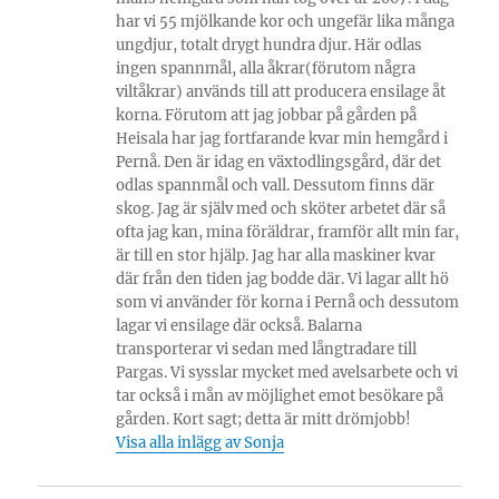
har vi 55 mjölkande kor och ungefär lika många
ungdjur, totalt drygt hundra djur. Här odlas
ingen spannmål, alla åkrar(förutom några
viltåkrar) används till att producera ensilage åt
korna. Förutom att jag jobbar på gården på
Heisala har jag fortfarande kvar min hemgård i
Pernå. Den är idag en växtodlingsgård, där det
odlas spannmål och vall. Dessutom finns där
skog. Jag är själv med och sköter arbetet där så
ofta jag kan, mina föräldrar, framför allt min far,
är till en stor hjälp. Jag har alla maskiner kvar
där från den tiden jag bodde där. Vi lagar allt hö
som vi använder för korna i Pernå och dessutom
lagar vi ensilage där också. Balarna
transporterar vi sedan med långtradare till
Pargas. Vi sysslar mycket med avelsarbete och vi
tar också i mån av möjlighet emot besökare på
gården. Kort sagt; detta är mitt drömjobb!
Visa alla inlägg av Sonja