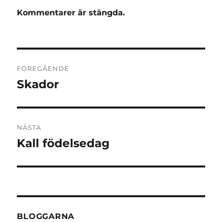
Kommentarer är stängda.
Inläggsnavigering
FÖREGÅENDE
Skador
Föregående
inlägg:
NÄSTA
Kall födelsedag
Nästa
inlägg:
BLOGGARNA