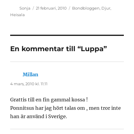
Författare
Publicerat
Kategorier
Sonja
21 februari, 2010
Bondbloggen
,
Djur
,
den
Heisala
En kommentar till “Luppa”
Millan
skriver:
4 mars, 2010 kl. 11:11
Grattis till en fin gammal kossa !
Ponnitsus har jag hört talas om , men tror inte
han är använd i Sverige.