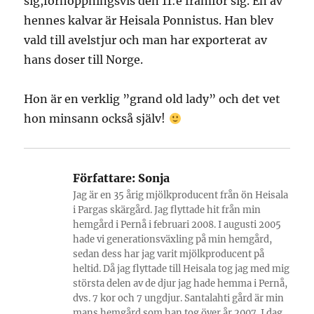
sig,förhoppningsvis den 11:e framför sig. En av
hennes kalvar är Heisala Ponnistus. Han blev
vald till avelstjur och man har exporterat av
hans doser till Norge.
Hon är en verklig ”grand old lady” och det vet
hon minsann också själv!
Författare:
Sonja
Jag är en 35 årig mjölkproducent från ön Heisala
i Pargas skärgård. Jag flyttade hit från min
hemgård i Pernå i februari 2008. I augusti 2005
hade vi generationsväxling på min hemgård,
sedan dess har jag varit mjölkproducent på
heltid. Då jag flyttade till Heisala tog jag med mig
största delen av de djur jag hade hemma i Pernå,
dvs. 7 kor och 7 ungdjur. Santalahti gård är min
mans hemgård som han tog över år 2007. I dag