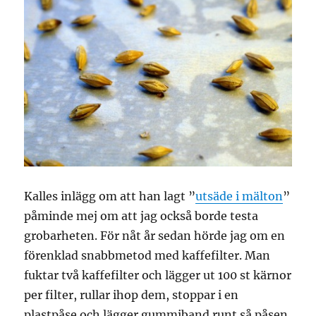
Kalles inlägg om att han lagt ”
utsäde i mälton
”
påminde mej om att jag också borde testa
grobarheten. För nåt år sedan hörde jag om en
förenklad snabbmetod med kaffefilter. Man
fuktar två kaffefilter och lägger ut 100 st kärnor
per filter, rullar ihop dem, stoppar i en
plastpåse och lägger gummiband runt så påsen