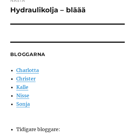
NÄSTA
Hydraulikolja – bläää
Nästa
inlägg:
BLOGGARNA
Charlotta
Christer
Kalle
Nisse
Sonja
Tidigare bloggare: