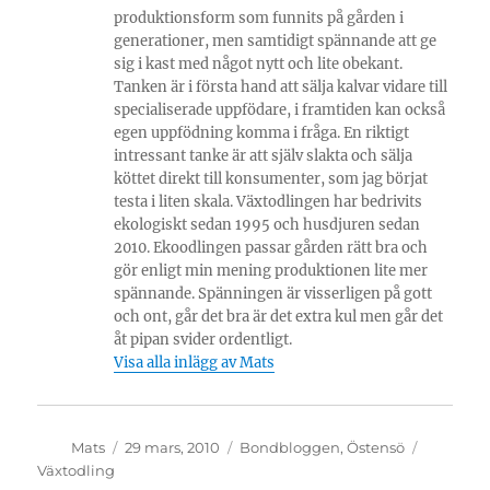
produktionsform som funnits på gården i
generationer, men samtidigt spännande att ge
sig i kast med något nytt och lite obekant.
Tanken är i första hand att sälja kalvar vidare till
specialiserade uppfödare, i framtiden kan också
egen uppfödning komma i fråga. En riktigt
intressant tanke är att själv slakta och sälja
köttet direkt till konsumenter, som jag börjat
testa i liten skala. Växtodlingen har bedrivits
ekologiskt sedan 1995 och husdjuren sedan
2010. Ekoodlingen passar gården rätt bra och
gör enligt min mening produktionen lite mer
spännande. Spänningen är visserligen på gott
och ont, går det bra är det extra kul men går det
åt pipan svider ordentligt.
Visa alla inlägg av Mats
Författare
Publicerat
Kategorier
Etiketter
Mats
29 mars, 2010
Bondbloggen
,
Östensö
den
Växtodling