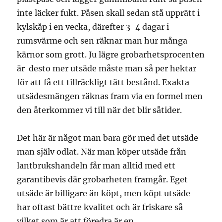
inte läcker fukt. Påsen skall sedan stå upprätt i
kylskåp i en vecka, därefter 3-4 dagar i
rumsvärme och sen räknar man hur många
kärnor som grott. Ju lägre grobarhetsprocenten
är desto mer utsäde måste man så per hektar
för att få ett tillräckligt tätt bestånd. Exakta
utsädesmängen räknas fram via en formel men
den återkommer vi till när det blir såtider.
Det här är något man bara gör med det utsäde
man själv odlat. När man köper utsäde från
lantbrukshandeln får man alltid med ett
garantibevis där grobarheten framgår. Eget
utsäde är billigare än köpt, men köpt utsäde
har oftast bättre kvalitet och är friskare så
vilket som är att föredra är en