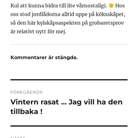
Kul att kunna bidra till lite vårnostaligi.
Hos
oss stod jordlådorna alltid uppe på köksskåpet,
så den här kylskåpsaspekten på grobaretsprov
är relativt nytt för mej.
Kommentarer är stängda.
Inläggsnavigering
FÖREGÅENDE
Vintern rasat … Jag vill ha den
Föregående
inlägg:
tillbaka !