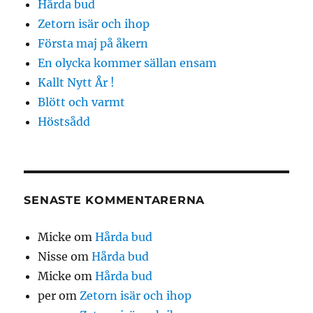
Hårda bud
Zetorn isär och ihop
Första maj på åkern
En olycka kommer sällan ensam
Kallt Nytt År !
Blött och varmt
Höstsådd
SENASTE KOMMENTARERNA
Micke
om
Hårda bud
Nisse
om
Hårda bud
Micke
om
Hårda bud
per
om
Zetorn isär och ihop