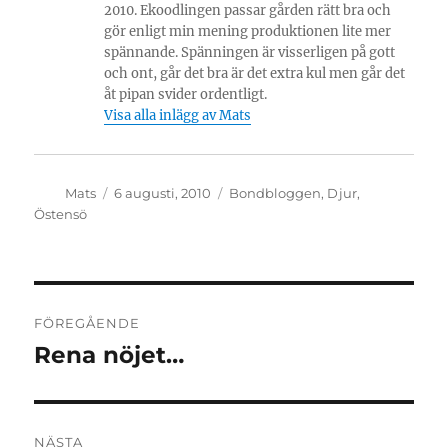
2010. Ekoodlingen passar gården rätt bra och
gör enligt min mening produktionen lite mer
spännande. Spänningen är visserligen på gott
och ont, går det bra är det extra kul men går det
åt pipan svider ordentligt.
Visa alla inlägg av Mats
Författare
Publicerat
Kategorier
Mats
6 augusti, 2010
Bondbloggen
,
Djur
,
den
Östensö
Inläggsnavigering
FÖREGÅENDE
Rena nöjet…
Föregående
inlägg:
NÄSTA