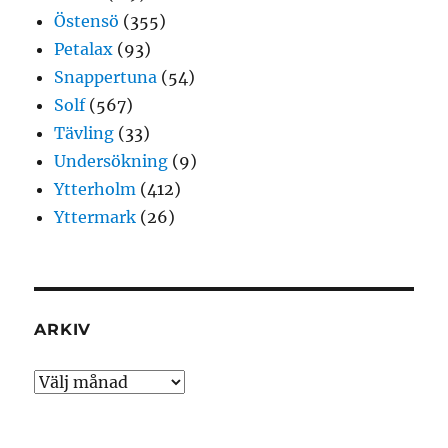
Östensö
(355)
Petalax
(93)
Snappertuna
(54)
Solf
(567)
Tävling
(33)
Undersökning
(9)
Ytterholm
(412)
Yttermark
(26)
ARKIV
Arkiv