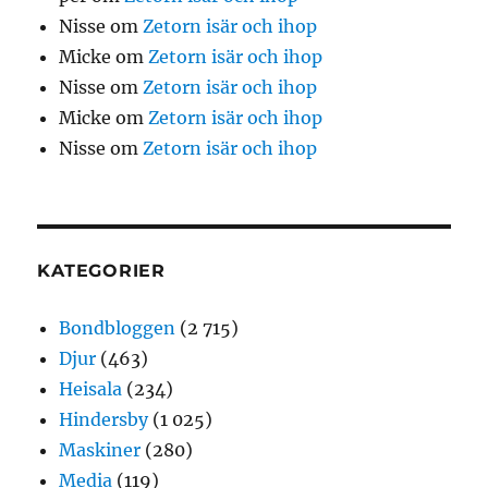
Nisse
om
Zetorn isär och ihop
Micke
om
Zetorn isär och ihop
Nisse
om
Zetorn isär och ihop
Micke
om
Zetorn isär och ihop
Nisse
om
Zetorn isär och ihop
KATEGORIER
Bondbloggen
(2 715)
Djur
(463)
Heisala
(234)
Hindersby
(1 025)
Maskiner
(280)
Media
(119)