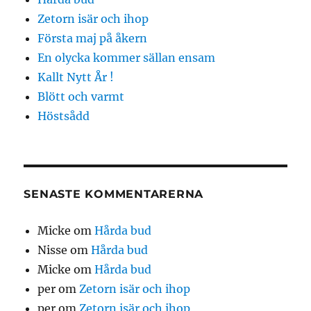
Zetorn isär och ihop
Första maj på åkern
En olycka kommer sällan ensam
Kallt Nytt År !
Blött och varmt
Höstsådd
SENASTE KOMMENTARERNA
Micke
om
Hårda bud
Nisse
om
Hårda bud
Micke
om
Hårda bud
per
om
Zetorn isär och ihop
per
om
Zetorn isär och ihop