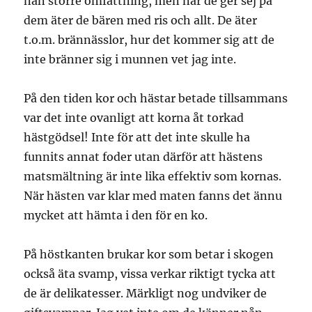
nån större omfattning, men när de ger sej på
dem äter de bären med ris och allt. De äter
t.o.m. brännässlor, hur det kommer sig att de
inte bränner sig i munnen vet jag inte.
På den tiden kor och hästar betade tillsammans
var det inte ovanligt att korna åt torkad
hästgödsel! Inte för att det inte skulle ha
funnits annat foder utan därför att hästens
matsmältning är inte lika effektiv som kornas.
När hästen var klar med maten fanns det ännu
mycket att hämta i den för en ko.
På höstkanten brukar kor som betar i skogen
också äta svamp, vissa verkar riktigt tycka att
de är delikatesser. Märkligt nog undviker de