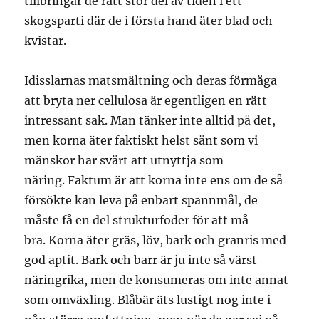
tillbringar de rätt stor del av tiden i ett
skogsparti där de i första hand äter blad och
kvistar.
Idisslarnas matsmältning och deras förmåga
att bryta ner cellulosa är egentligen en rätt
intressant sak. Man tänker inte alltid på det,
men korna äter faktiskt helst sånt som vi
mänskor har svårt att utnyttja som
näring. Faktum är att korna inte ens om de så
försökte kan leva på enbart spannmål, de
måste få en del strukturfoder för att må
bra. Korna äter gräs, löv, bark och granris med
god aptit. Bark och barr är ju inte så värst
näringrika, men de konsumeras om inte annat
som omväxling. Blåbär äts lustigt nog inte i