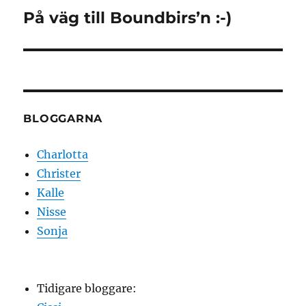
På väg till Boundbirs’n :-)
Nästa
inlägg:
BLOGGARNA
Charlotta
Christer
Kalle
Nisse
Sonja
Tidigare bloggare: