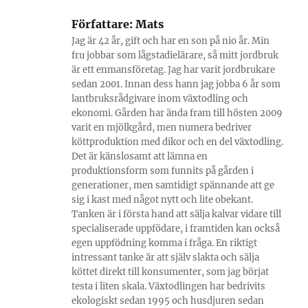
Författare:
Mats
Jag är 42 år, gift och har en son på nio år. Min
fru jobbar som lågstadielärare, så mitt jordbruk
är ett enmansföretag. Jag har varit jordbrukare
sedan 2001. Innan dess hann jag jobba 6 år som
lantbruksrådgivare inom växtodling och
ekonomi. Gården har ända fram till hösten 2009
varit en mjölkgård, men numera bedriver
köttproduktion med dikor och en del växtodling.
Det är känslosamt att lämna en
produktionsform som funnits på gården i
generationer, men samtidigt spännande att ge
sig i kast med något nytt och lite obekant.
Tanken är i första hand att sälja kalvar vidare till
specialiserade uppfödare, i framtiden kan också
egen uppfödning komma i fråga. En riktigt
intressant tanke är att själv slakta och sälja
köttet direkt till konsumenter, som jag börjat
testa i liten skala. Växtodlingen har bedrivits
ekologiskt sedan 1995 och husdjuren sedan