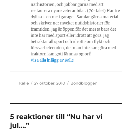
närhistorien, och jobbar gärna med att
restaurera nyare veteranbilar. (70-talet) Har tre
dylika + en mc i garaget. Samlar gärna material
och skriver ner mycket nutidshistorier för
framtiden. Jag är öppen för det mesta bara det
inte har med sport eller idrott att göra. Jag
betraktar all sport och idrott som flykt och
försvarbeteenden, det man inte kan göra med
traktorn kan gott lämnas ogjort!
Visa alla inlägg av Kalle
Författare
Publicerat
Kategorier
Kalle
27 oktober, 2010
Bondbloggen
den
5 reaktioner till “Nu har vi
jul….”