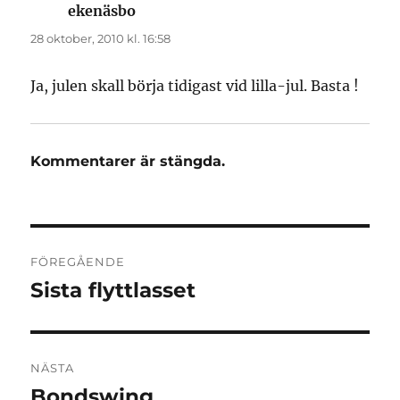
ekenäsbo
skriver:
28 oktober, 2010 kl. 16:58
Ja, julen skall börja tidigast vid lilla-jul. Basta !
Kommentarer är stängda.
Inläggsnavigering
FÖREGÅENDE
Sista flyttlasset
Föregående
inlägg:
NÄSTA
Bondswing
Nästa