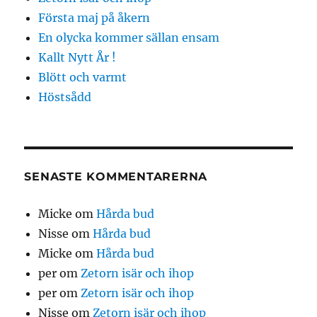
Första maj på åkern
En olycka kommer sällan ensam
Kallt Nytt År !
Blött och varmt
Höstsådd
SENASTE KOMMENTARERNA
Micke
om
Hårda bud
Nisse
om
Hårda bud
Micke
om
Hårda bud
per
om
Zetorn isär och ihop
per
om
Zetorn isär och ihop
Nisse
om
Zetorn isär och ihop