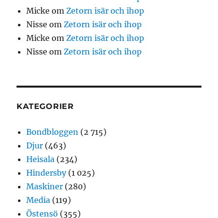
Micke
om
Zetorn isär och ihop
Nisse
om
Zetorn isär och ihop
Micke
om
Zetorn isär och ihop
Nisse
om
Zetorn isär och ihop
KATEGORIER
Bondbloggen
(2 715)
Djur
(463)
Heisala
(234)
Hindersby
(1 025)
Maskiner
(280)
Media
(119)
Östensö
(355)