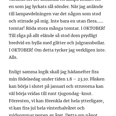
en som jag lyckats slå sönder. När jag anlände
till lampavdelningen var det någon som stod
och stirrade på mig. Inte bara en utan flera……
tomtar! Röda stora många tomtar. I OKTOBER!
Till råga på allt elände så stod dom prydligt
bredvid en hylla med glitter och julgransbollar.
I OKTOBER! Om detta tycker jag verkligen inte.
Alls.
Enligt samma logik skall jag hädanefter fira
min födelsedag under tiden 1.8 – 23.10. Påsken
kan börja i slutet på januari och struvorna kan
väl börja vridas till runt tjugondag-knut.
Förresten, vi kan förenkla det hela ytterligare,
vi kan fira jul hela vinterhalvåret och
midsommar resten av året. Detta om något