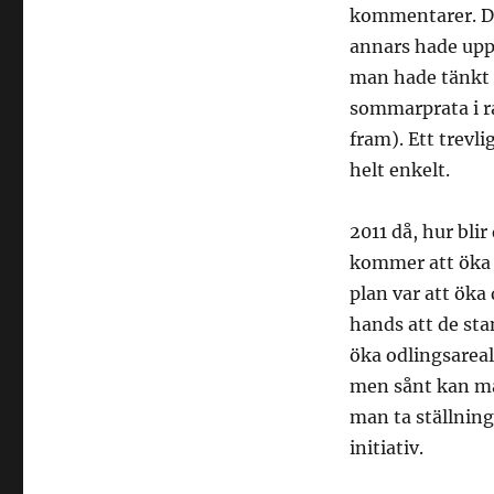
kommentarer. De
annars hade uppl
man hade tänkt s
sommarprata i ra
fram). Ett trevl
helt enkelt.
2011 då, hur blir
kommer att öka 
plan var att öka 
hands att de stan
öka odlingsarea
men sånt kan ma
man ta ställning
initiativ.