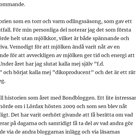
 kommande.
storien som en torr och varm odlingssäsong, som gav ett
fall. För min personliga del noterar jag det som första
rde helt utan mjölkkor, vilket är både spännande och
iva. Vemodigt för att mjölken ändå varit nåt av en
nde för att avveckligen av mjölken ger tid och energi att
nder året har jag slutat kalla mej själv ”f.d.
och börjat kalla mej ”dikoproducent” och det är ett rät
eg.
ill historien som året med Bondbloggen. Ett lite intressa
 hörde om i Lördax hösten 2009 och som sen blev nåt
roligt. Det har varit oerhört givande att få berätta om vad
erar på dagarna och samtidigt få ta del av vad andra gör
de via de andra bloggarnas inlägg och via läsarnas