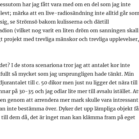
ssutom har jag fått vara med om en del som jag inte
evt; märka att en live-radiosändning inte alltid går so
ig, se Strömsö bakom kulisserna och därtill
dion (vilket nog varit en liten dröm om sanningen skall
igt projekt med trevliga mänskor och trevliga upplevelser,
 det? I de stora scenariona tror jag att antalet kor inte
fullt så mycket som jag ursprungligen hade tänkt. Min
djurantalet till c. 50 dikor men just nu ligger det nära till
nar på 30-35 och jag odlar lite mer till avsalu istället. At
len genom att arrendera mer mark skulle vara intressant
n inte bestämma över. Dyker det upp lämpliga objekt få
 till dem då, det är inget man kan klämma fram på eget