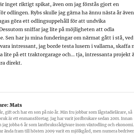
r inget riktigt spikat, även om jag förstås gjort en
för odlingen. Rybs skulle jag gärna ha ännu nästa år även
ngas göra ett odlingsuppehåll för att undvika
essutom sniffar jag lite på möjligheten att odla
e. Sen har ju mina funderingar om närmat gått i stå, ved
vara intressant, jag borde testa lusern i vallarna, skaffa 
a lite på ett traktorgarage och… tja, intressanta projekt 
ra direkt.
are:
Mats
år, gift och har en son på nio år. Min fru jobbar som lågstadielärare, så
bruk är ett enmansföretag. Jag har varit jordbrukare sedan 2001. Innan
 jag jobba 6 år som lantbruksrådgivare inom växtodling och ekonomi.
r ända fram till hösten 2009 varit en mjölkgård, men numera bedriver