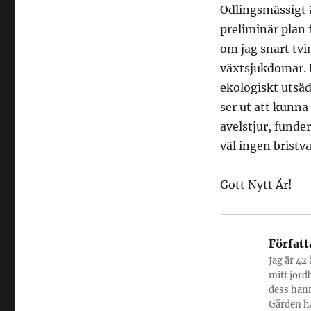
Odlingsmässigt ä
preliminär plan 
om jag snart tvi
växtsjukdomar. D
ekologiskt utsäd
ser ut att kunna 
avelstjur, funder
väl ingen bristva
Gott Nytt År!
Författ
Jag är 42 
mitt jord
dess hann
Gården ha