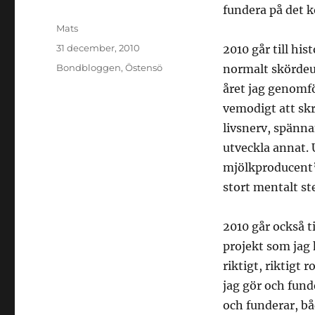
fundera på det
Författare
Mats
Publicerat
31 december, 2010
2010 går till hi
den
Kategorier
Bondbloggen
,
Östensö
normalt skördeut
året jag genomfö
vemodigt att skr
livsnerv, spänna
utveckla annat. U
mjölkproducent” 
stort mentalt st
2010 går också t
projekt som jag
riktigt, riktigt 
jag gör och fund
och funderar, bå