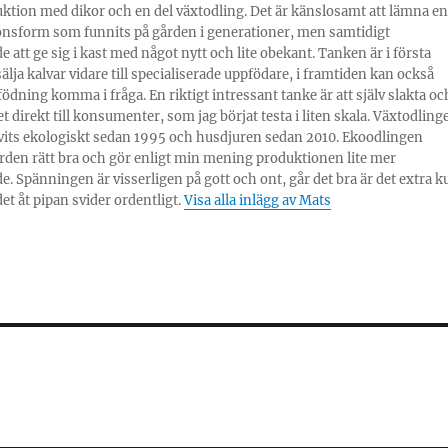
ktion med dikor och en del växtodling. Det är känslosamt att lämna en
nsform som funnits på gården i generationer, men samtidigt
 att ge sig i kast med något nytt och lite obekant. Tanken är i första
sälja kalvar vidare till specialiserade uppfödare, i framtiden kan också
ödning komma i fråga. En riktigt intressant tanke är att själv slakta oc
et direkt till konsumenter, som jag börjat testa i liten skala. Växtodling
vits ekologiskt sedan 1995 och husdjuren sedan 2010. Ekoodlingen
rden rätt bra och gör enligt min mening produktionen lite mer
. Spänningen är visserligen på gott och ont, går det bra är det extra k
et åt pipan svider ordentligt.
Visa alla inlägg av Mats