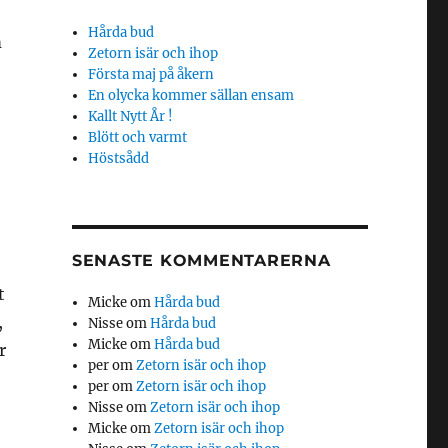
Hårda bud
m
Zetorn isär och ihop
Första maj på åkern
En olycka kommer sällan ensam
Kallt Nytt År !
Blött och varmt
Höstsådd
SENASTE KOMMENTARERNA
t
Micke
om
Hårda bud
,
Nisse
om
Hårda bud
Micke
om
Hårda bud
r
per
om
Zetorn isär och ihop
per
om
Zetorn isär och ihop
Nisse
om
Zetorn isär och ihop
Micke
om
Zetorn isär och ihop