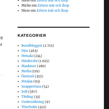
Nisse
om
Zetorn isär och ihop
Micke
om
Zetorn isär och ihop
Nisse
om
Zetorn isär och ihop
KATEGORIER
ny
är
Bondbloggen
(2 715)
Djur
(463)
Heisala
(234)
Hindersby
(1 025)
Maskiner
(280)
Media
(119)
Östensö
(355)
Petalax
(93)
Snappertuna
(54)
Solf
(567)
Tävling
(33)
Undersökning
(9)
Ytterholm
(412)