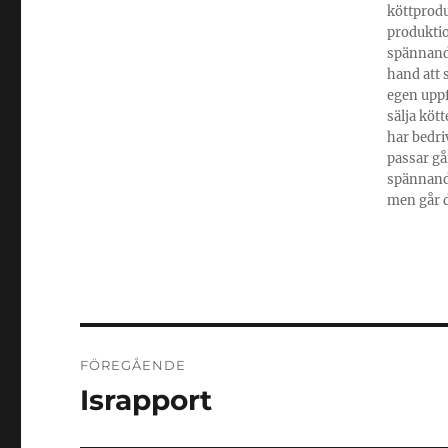
köttprodu
produktio
spännande
hand att 
egen uppf
sälja kött
har bedri
passar gå
spännande
men går d
Inläggsnavigering
FÖREGÅENDE
Israpport
Föregående
inlägg: