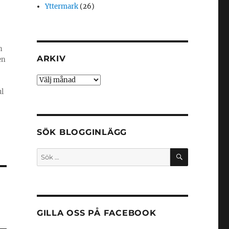
Yttermark
(26)
h
ARKIV
en
Arkiv
ul
SÖK BLOGGINLÄGG
SÖK
Sök
efter:
GILLA OSS PÅ FACEBOOK