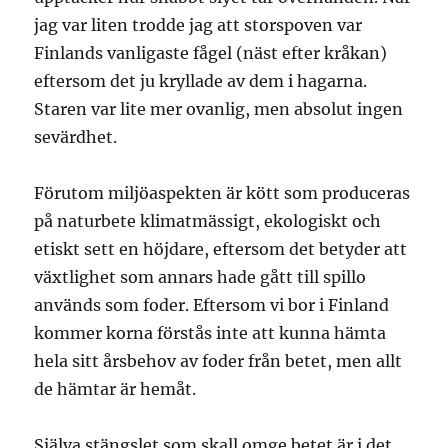
jag var liten trodde jag att storspoven var
Finlands vanligaste fågel (näst efter kråkan)
eftersom det ju kryllade av dem i hagarna.
Staren var lite mer ovanlig, men absolut ingen
sevärdhet.
Förutom miljöaspekten är kött som produceras
på naturbete klimatmässigt, ekologiskt och
etiskt sett en höjdare, eftersom det betyder att
växtlighet som annars hade gått till spillo
används som foder. Eftersom vi bor i Finland
kommer korna förstås inte att kunna hämta
hela sitt årsbehov av foder från betet, men allt
de hämtar är hemåt.
Själva stängslet som skall omge betet är i det