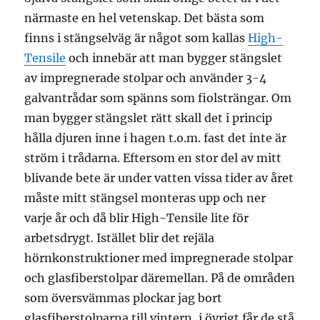
närmaste en hel vetenskap. Det bästa som
finns i stängselväg är något som kallas
High-
Tensile
och innebär att man bygger stängslet
av impregnerade stolpar och använder 3-4
galvantrådar som spänns som fiolsträngar. Om
man bygger stängslet rätt skall det i princip
hålla djuren inne i hagen t.o.m. fast det inte är
ström i trådarna. Eftersom en stor del av mitt
blivande bete är under vatten vissa tider av året
måste mitt stängsel monteras upp och ner
varje år och då blir High-Tensile lite för
arbetsdrygt. Istället blir det rejäla
hörnkonstruktioner med impregnerade stolpar
och glasfiberstolpar däremellan. På de områden
som översvämmas plockar jag bort
glasfiberstolparna till vintern, i övrigt får de stå