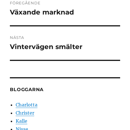
FÖREGÅENDE
Växande marknad
Föregående
inlägg:
NÄSTA
Vintervägen smälter
Nästa
inlägg:
BLOGGARNA
Charlotta
Christer
Kalle
Nisse