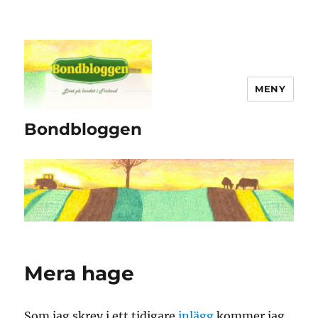
MENY
Bondbloggen
Mera hage
Som jag skrev i ett tidigare
inlägg
kommer jag