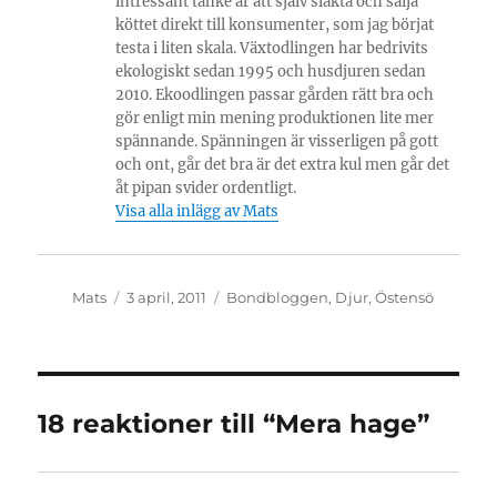
intressant tanke är att själv slakta och sälja
köttet direkt till konsumenter, som jag börjat
testa i liten skala. Växtodlingen har bedrivits
ekologiskt sedan 1995 och husdjuren sedan
2010. Ekoodlingen passar gården rätt bra och
gör enligt min mening produktionen lite mer
spännande. Spänningen är visserligen på gott
och ont, går det bra är det extra kul men går det
åt pipan svider ordentligt.
Visa alla inlägg av Mats
Författare
Publicerat
Kategorier
Mats
3 april, 2011
Bondbloggen
,
Djur
,
Östensö
den
18 reaktioner till “Mera hage”