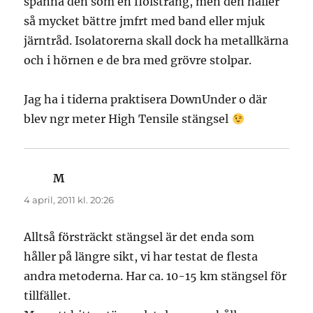
spänna den som en fiolsträng, men den håller
så mycket bättre jmfrt med band eller mjuk
järntråd. Isolatorerna skall dock ha metallkärna
och i hörnen e de bra med grövre stolpar.
Jag ha i tiderna praktisera DownUnder o där
blev ngr meter High Tensile stängsel
M
skriver:
4 april, 2011 kl. 20:26
Alltså försträckt stängsel är det enda som
håller på längre sikt, vi har testat de flesta
andra metoderna. Har ca. 10-15 km stängsel för
tillfället.