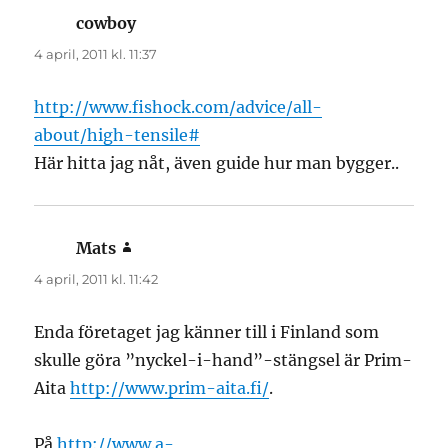
cowboy
skriver:
4 april, 2011 kl. 11:37
http://www.fishock.com/advice/all-
about/high-tensile#
Här hitta jag nåt, även guide hur man bygger..
Mats
skriver:
4 april, 2011 kl. 11:42
Enda företaget jag känner till i Finland som
skulle göra ”nyckel-i-hand”-stängsel är Prim-
Aita
http://www.prim-aita.fi/
.
På
http://www.a-