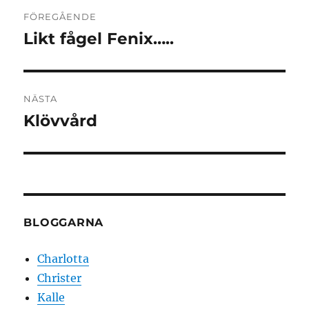
Inläggsnavigering
FÖREGÅENDE
Likt fågel Fenix…..
Föregående
inlägg:
NÄSTA
Klövvård
Nästa
inlägg:
BLOGGARNA
Charlotta
Christer
Kalle