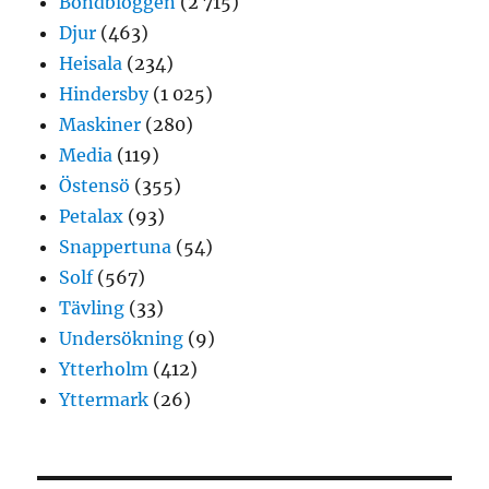
Bondbloggen
(2 715)
Djur
(463)
Heisala
(234)
Hindersby
(1 025)
Maskiner
(280)
Media
(119)
Östensö
(355)
Petalax
(93)
Snappertuna
(54)
Solf
(567)
Tävling
(33)
Undersökning
(9)
Ytterholm
(412)
Yttermark
(26)