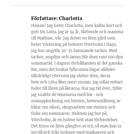
Författare:
Charlotta
Hejsan! Jag heter Charlotta, men kallas kort och
gott för Lotta. Jag är 34 år, fårbonde och mamma
till Mathias, 9år. Jag driver en liten gård som
heter Västeräng på holmen Ytterholm i Nagu.
Jag har ungefär 30-35 lammande tackor. Med
tackor, ungdjur och lamm blir dom runt 100 djur
sommartid. I dagens förhållanden är det ganska
lite, men det brukar fylla mina dagar alldeles
tillräckligt eftersom jag sköter dem, deras
bete och 12ha åker mest ensam. Jag odlar enbart
foder till fåren på åkrarna. Har jag tid över, fyller
jag snabbt de timmarna med bär- och
svampplockning om hösten, bottenmålning av
båtar om våren, skogsarbete om vintern och
fiske om sommaren. Holmen jag bor på,
Ytterholm, är en holme helt utan förbindelser.
Det finns en liten gångbro av trä, så man kan ta
sej till och från holmen med matkassen och