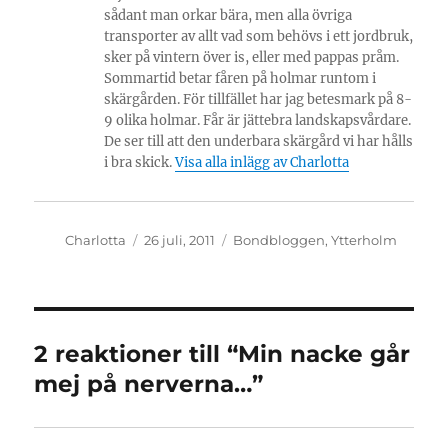
sådant man orkar bära, men alla övriga
transporter av allt vad som behövs i ett jordbruk,
sker på vintern över is, eller med pappas pråm.
Sommartid betar fåren på holmar runtom i
skärgården. För tillfället har jag betesmark på 8-
9 olika holmar. Får är jättebra landskapsvårdare.
De ser till att den underbara skärgård vi har hålls
i bra skick.
Visa alla inlägg av Charlotta
Författare
Publicerat
Kategorier
Charlotta
26 juli, 2011
Bondbloggen
,
Ytterholm
den
2 reaktioner till “Min nacke går
mej på nerverna…”