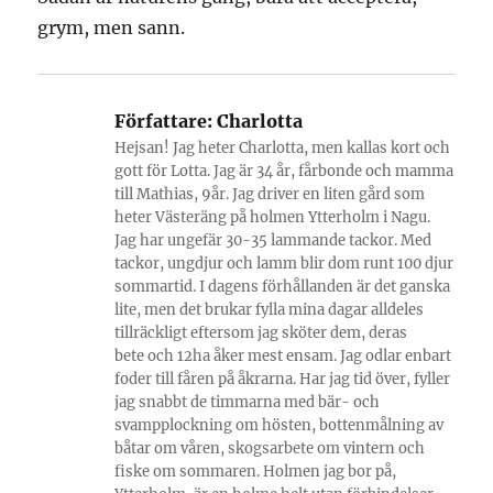
grym, men sann.
Författare:
Charlotta
Hejsan! Jag heter Charlotta, men kallas kort och
gott för Lotta. Jag är 34 år, fårbonde och mamma
till Mathias, 9år. Jag driver en liten gård som
heter Västeräng på holmen Ytterholm i Nagu.
Jag har ungefär 30-35 lammande tackor. Med
tackor, ungdjur och lamm blir dom runt 100 djur
sommartid. I dagens förhållanden är det ganska
lite, men det brukar fylla mina dagar alldeles
tillräckligt eftersom jag sköter dem, deras
bete och 12ha åker mest ensam. Jag odlar enbart
foder till fåren på åkrarna. Har jag tid över, fyller
jag snabbt de timmarna med bär- och
svampplockning om hösten, bottenmålning av
båtar om våren, skogsarbete om vintern och
fiske om sommaren. Holmen jag bor på,