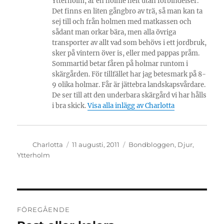
Ytterholm, är en holme helt utan förbindelser.
Det finns en liten gångbro av trä, så man kan ta
sej till och från holmen med matkassen och
sådant man orkar bära, men alla övriga
transporter av allt vad som behövs i ett jordbruk,
sker på vintern över is, eller med pappas pråm.
Sommartid betar fåren på holmar runtom i
skärgården. För tillfället har jag betesmark på 8-
9 olika holmar. Får är jättebra landskapsvårdare.
De ser till att den underbara skärgård vi har hålls
i bra skick.
Visa alla inlägg av Charlotta
Författare
Publicerat
Kategorier
Charlotta
11 augusti, 2011
Bondbloggen
,
Djur
,
den
Ytterholm
Inläggsnavigering
FÖREGÅENDE