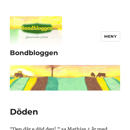
MENY
Bondbloggen
Döden
”Den där e död den! ” sa Mathias 4 år med