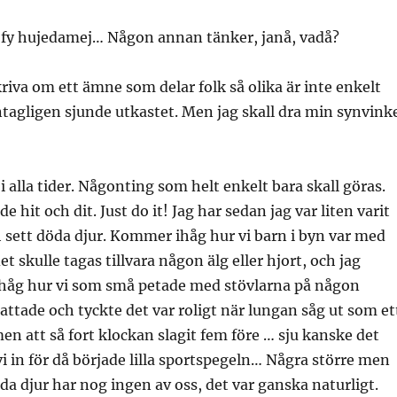
 fy hujedamej… Någon annan tänker, janå, vadå?
riva om ett ämne som delar folk så olika är inte enkelt
ntagligen sjunde utkastet. Men jag skall dra min synvink
i alla tider. Någonting som helt enkelt bara skall göras.
e hit och dit. Just do it! Jag har sedan jag var liten varit
 sett döda djur. Kommer ihåg hur vi barn i byn var med
et skulle tagas tillvara någon älg eller hjort, och jag
håg hur vi som små petade med stövlarna på någon
attade och tyckte det var roligt när lungan såg ut som et
en att så fort klockan slagit fem före … sju kanske det
vi in för då började lilla sportspegeln… Några större men
öda djur har nog ingen av oss, det var ganska naturligt.