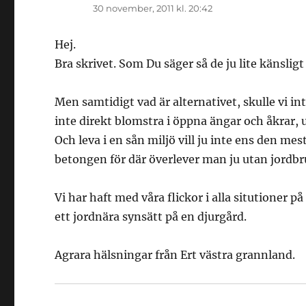
30 november, 2011 kl. 20:42
Hej.
Bra skrivet. Som Du säger så de ju lite känslig
Men samtidigt vad är alternativet, skulle vi i
inte direkt blomstra i öppna ängar och åkrar, u
Och leva i en sån miljö vill ju inte ens den me
betongen för där överlever man ju utan jordb
Vi har haft med våra flickor i alla situtioner p
ett jordnära synsätt på en djurgård.
Agrara hälsningar från Ert västra grannland.