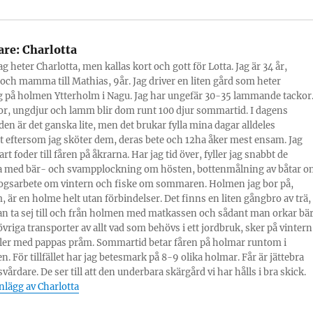
are:
Charlotta
g heter Charlotta, men kallas kort och gott för Lotta. Jag är 34 år,
och mamma till Mathias, 9år. Jag driver en liten gård som heter
 på holmen Ytterholm i Nagu. Jag har ungefär 30-35 lammande tackor
r, ungdjur och lamm blir dom runt 100 djur sommartid. I dagens
den är det ganska lite, men det brukar fylla mina dagar alldeles
igt eftersom jag sköter dem, deras bete och 12ha åker mest ensam. Jag
rt foder till fåren på åkrarna. Har jag tid över, fyller jag snabbt de
 med bär- och svampplockning om hösten, bottenmålning av båtar o
ogsarbete om vintern och fiske om sommaren. Holmen jag bor på,
, är en holme helt utan förbindelser. Det finns en liten gångbro av trä,
n ta sej till och från holmen med matkassen och sådant man orkar bär
övriga transporter av allt vad som behövs i ett jordbruk, sker på vintern
eller med pappas pråm. Sommartid betar fåren på holmar runtom i
n. För tillfället har jag betesmark på 8-9 olika holmar. Får är jättebra
årdare. De ser till att den underbara skärgård vi har hålls i bra skick.
inlägg av Charlotta