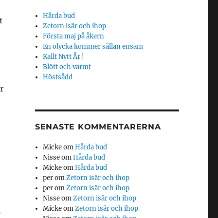
Hårda bud
t
Zetorn isär och ihop
Första maj på åkern
En olycka kommer sällan ensam
Kallt Nytt År !
Blött och varmt
Höstsådd
r
SENASTE KOMMENTARERNA
Micke
om
Hårda bud
Nisse
om
Hårda bud
Micke
om
Hårda bud
per
om
Zetorn isär och ihop
per
om
Zetorn isär och ihop
Nisse
om
Zetorn isär och ihop
Micke
om
Zetorn isär och ihop
n