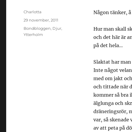
Författare
Charlotta
Någon tänker, å
Publicerat
29 november, 2011
den
Kategorier
Bondbloggen
,
Djur
,
Hur man skall sk
Ytterholm
och det här är a
på det hela…
Slaktat har man 
Inte något veland
med om jakt och
och tittade när d
kommer så bra i
älglunga och skr
dräneringsrör, m
var, så skenade 
av att peta på d