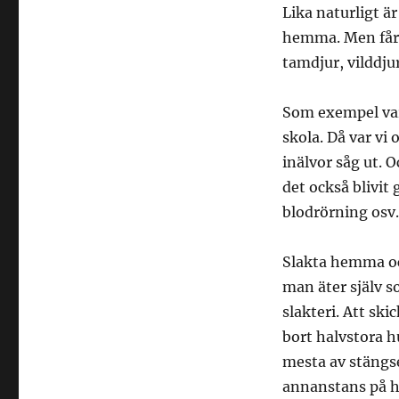
Lika naturligt är 
hemma. Men får ä
tamdjur, vilddju
Som exempel var 
skola. Då var vi 
inälvor såg ut. 
det också blivit 
blodrörning osv.
Slakta hemma och
man äter själv s
slakteri. Att sk
bort halvstora h
mesta av stängs
annanstans på ho