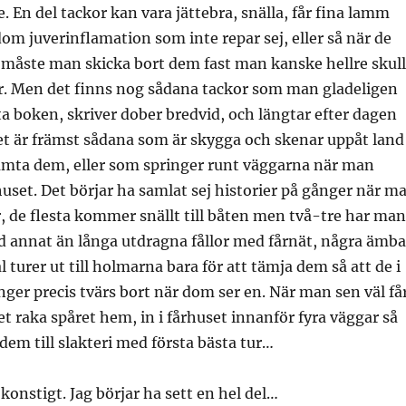
. En del tackor kan vara jättebra, snälla, får fina lamm
dom juverinflamation som inte repar sej, eller så när de
å måste man skicka bort dem fast man kanske hellre skul
ar. Men det finns nog sådana tackor som man gladeligen
rta boken, skriver dober bredvid, och längtar efter dagen
et är främst sådana som är skygga och skenar uppåt land
ämta dem, eller som springer runt väggarna när man
uset. Det börjar ha samlat sej historier på gånger när m
år, de flesta kommer snällt till båten men två-tre har man
ed annat än långa utdragna fållor med fårnät, några ämba
 turer ut till holmarna bara för att tämja dem så att de i
ringer precis tvärs bort när dom ser en. När man sen väl få
et raka spåret hem, in i fårhuset innanför fyra väggar så
 dem till slakteri med första bästa tur…
 konstigt. Jag börjar ha sett en hel del…