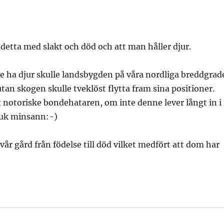
t detta med slakt och död och att man håller djur.
nte ha djur skulle landsbygden på våra nordliga breddgrad
tan skogen skulle tveklöst flytta fram sina positioner.
st notoriske bondehataren, om inte denne lever långt in i
ruk minsann:-)
å vår gård från födelse till död vilket medfört att dom har