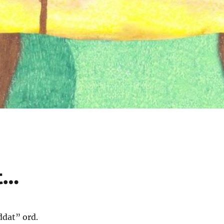
t…
ddat” ord.