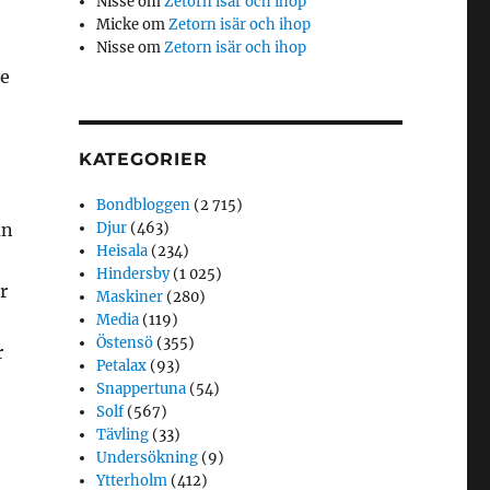
Nisse
om
Zetorn isär och ihop
Micke
om
Zetorn isär och ihop
Nisse
om
Zetorn isär och ihop
le
KATEGORIER
Bondbloggen
(2 715)
an
Djur
(463)
Heisala
(234)
Hindersby
(1 025)
r
Maskiner
(280)
Media
(119)
Östensö
(355)
r
Petalax
(93)
Snappertuna
(54)
Solf
(567)
Tävling
(33)
Undersökning
(9)
Ytterholm
(412)