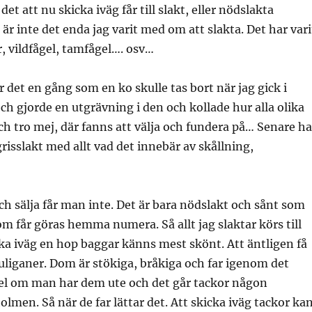
det att nu skicka iväg får till slakt, eller nödslakta
r inte det enda jag varit med om att slakta. Det har vari
r, vildfågel, tamfågel…. osv…
det en gång som en ko skulle tas bort när jag gick i
och gjorde en utgrävning i den och kollade hur alla olika
Och tro mej, där fanns att välja och fundera på… Senare ha
grisslakt med allt vad det innebär av skållning,
 sälja får man inte. Det är bara nödslakt och sånt som
om får göras hemma numera. Så allt jag slaktar körs till
icka iväg en hop baggar känns mest skönt. Att äntligen få
uliganer. Dom är stökiga, bråkiga och far igenom det
el om man har dem ute och det går tackor någon
lmen. Så när de far lättar det. Att skicka iväg tackor ka