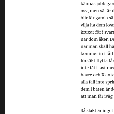
kännas jobbigare
osv, men så får 
blir för gamla s
vilja ha dem kv
kruxar för i sva
när dom åker. D
när man skall h
kommer in i fårh
försökt flytta f
inte fått fast m
havre och X antal
alla fall inte sp
dem i båten är d
att man får iväg
Så slakt är inget