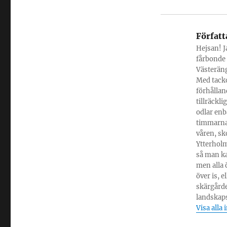
Författ
Hejsan! Ja
fårbonde 
Västeräng
Med tacko
förhållan
tillräckl
odlar enba
timmarna
våren, sk
Ytterholm
så man ka
men alla 
över is, 
skärgårde
landskapsv
Visa alla 