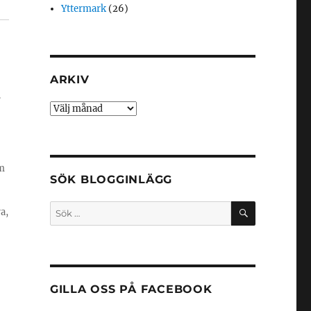
Yttermark
(26)
ARKIV
.
Arkiv
m
SÖK BLOGGINLÄGG
SÖK
Sök
a,
efter:
GILLA OSS PÅ FACEBOOK