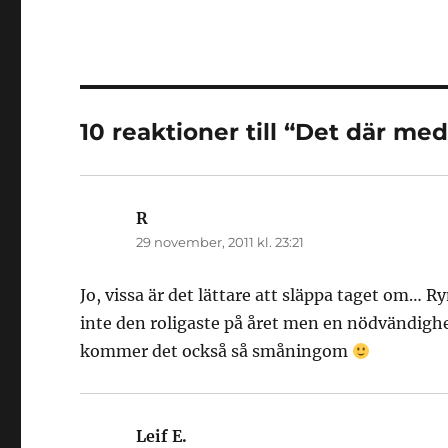
10 reaktioner till “Det där med
R
skriver:
29 november, 2011 kl. 23:21
Jo, vissa är det lättare att släppa taget om…
inte den roligaste på året men en nödvändighet
kommer det också så småningom
Leif E.
skriver: