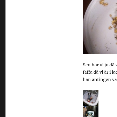
Sen har vi ju då
faffa då vi är i
han antingen vara