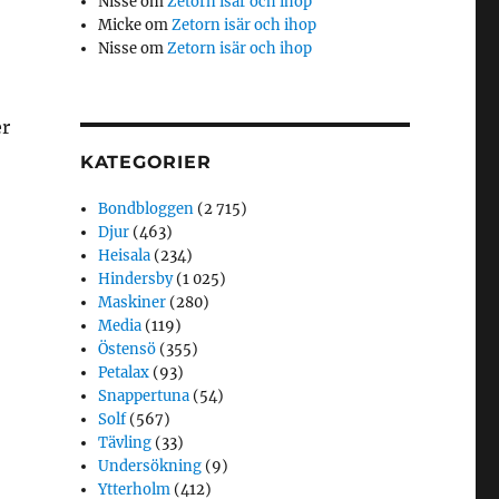
Nisse
om
Zetorn isär och ihop
Micke
om
Zetorn isär och ihop
Nisse
om
Zetorn isär och ihop
er
KATEGORIER
Bondbloggen
(2 715)
Djur
(463)
Heisala
(234)
Hindersby
(1 025)
Maskiner
(280)
Media
(119)
Östensö
(355)
Petalax
(93)
Snappertuna
(54)
Solf
(567)
Tävling
(33)
Undersökning
(9)
Ytterholm
(412)