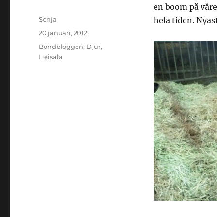
en boom på våren
Författare
Sonja
hela tiden. Nyas
Publicerat
20 januari, 2012
den
Kategorier
Bondbloggen
,
Djur
,
Heisala