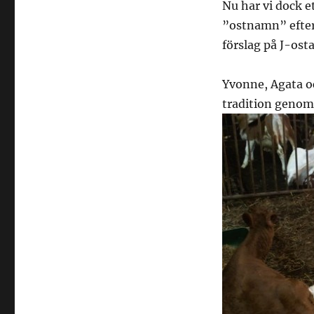
Nu har vi dock e
”ostnamn” efter
förslag på J-os
Yvonne, Agata oc
tradition genom