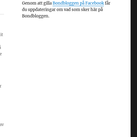
Genom att gilla
Bondbloggen på Facebook
får
du uppdateringar om vad som sker här på
Bondbloggen.
it
å
e
r
av