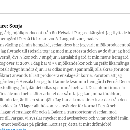
are:
Sonja
 35 årig mjölkproducent från ön Heisala i Pargas skärgård. Jag flyttade h
hemgård i Pernå i februari 2008. I augusti 2005 hade vi
nsväxling på min hemgård, sedan dess har jag varit mjölkproducent p
 jag flyttade till Heisala tog jag med mig största delen av de djur jag had
ernå, dvs. 7 kor och 7 ungdjur. Santalahti gård är min mans hemgård
og över år 2007. I dag har vi 55 mjölkande kor och ungefär lika många
totalt drygt hundra djur. Här odlas ingen spannmål, alla åkrar(förutom
tåkrar) används till att producera ensilage åt korna. Förutom att jag
 gården på Heisala har jag fortfarande kvar min hemgård i Pernå. Den ä
äxtodlingsgård, där det odlas spannmål och vall. Dessutom finns där
 är själv med och sköter arbetet där så ofta jag kan, mina föräldrar,
lt min far, är till en stor hjälp. Jag har alla maskiner kvar där från den
 bodde där. Vi lagar allt hö som vi använder för korna i Pernå och
lagar vi ensilage där också. Balarna transporterar vi sedan med
re till Pargas. Vi sysslar mycket med avelsarbete och vi tar också i mån 
 emot besökare på gården. Kort sagt; detta är mitt drömjobb!