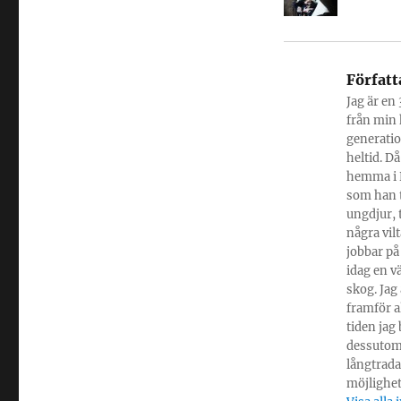
Författ
Jag är en
från min 
generatio
heltid. Då
hemma i P
som han t
ungdjur, 
några vil
jobbar på
idag en v
skog. Jag
framför al
tiden jag
dessutom 
långtrada
möjlighet