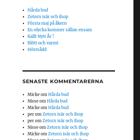
Hårda bud
Zetorn isär och ihop
Första maj på åkern
En olycka kommer sällan ensam
Kallt Nytt År !
-
Blött och varmt
Höstsådd
SENASTE KOMMENTARERNA
Micke
om
Hårda bud
Nisse
om
Hårda bud
Micke
om
Hårda bud
per
om
Zetorn isär och ihop
per
om
Zetorn isär och ihop
Nisse
om
Zetorn isär och ihop
Micke
om
Zetorn isär och ihop