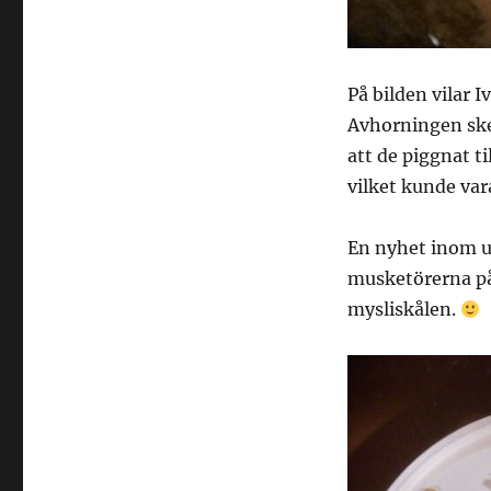
På bilden vilar I
Avhorningen ske
att de piggnat ti
vilket kunde var
En nyhet inom utf
musketörerna på 
mysliskålen.