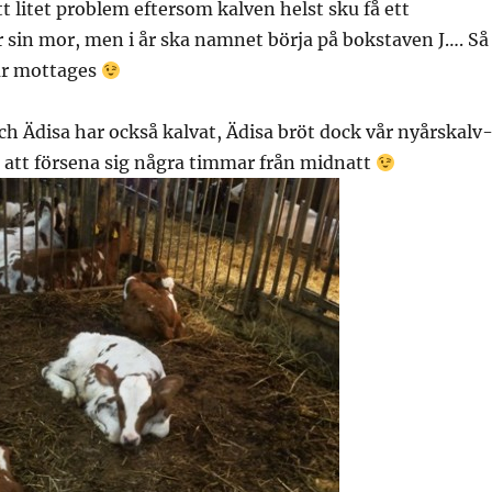
tt litet problem eftersom kalven helst sku få ett
 sin mor, men i år ska namnet börja på bokstaven J…. Så
tar mottages
h Ädisa har också kalvat, Ädisa bröt dock vår nyårskalv
 att försena sig några timmar från midnatt