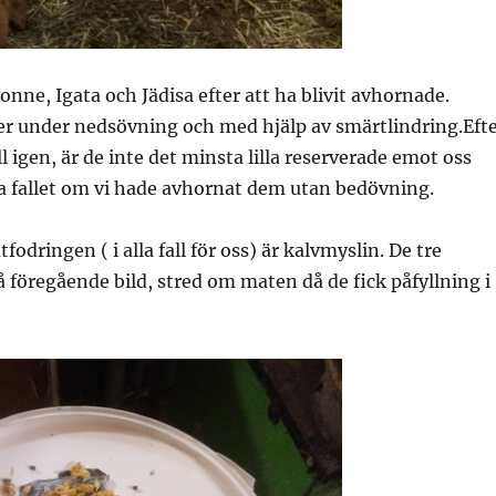
vonne, Igata och Jädisa efter att ha blivit avhornade.
r under nedsövning och med hjälp av smärtlindring.Eft
ll igen, är de inte det minsta lilla reserverade emot oss
a fallet om vi hade avhornat dem utan bedövning.
odringen ( i alla fall för oss) är kalvmyslin. De tre
föregående bild, stred om maten då de fick påfyllning i