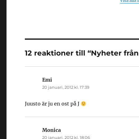
Visa alla 
12 reaktioner till “Nyheter frå
Emi
skriver:
20 januari, 2012 kl. 17:39
Juusto är ju en ost på J
Monica
skriver:
20 januari, 2012 kl. 18:06