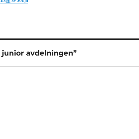
inlägg av Sonja
n junior avdelningen”