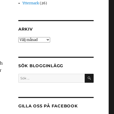
Yttermark
(26)
ARKIV
Arkiv
ch
SÖK BLOGGINLÄGG
r
SÖK
Sök
efter:
GILLA OSS PÅ FACEBOOK