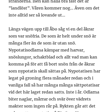
stränderna. Isen kan hålla bra fast det är
”landlöst”. Våren kommer nog… Även om det
inte alltid ser så lovande ut…
Längs vägen upp till Åbo såg vi en del åkrar
som var snöfria. De som är helt under snö är
många fler än de som är utan snö.
Nypotatisodlarna kämpar med harvar,
snöslungor, schaktblad och allt vad man kan
komma på för att få bort snön från de åkrar
som nypotatis skall sättas på. Nypotatisen har
legat på groning flera månader redan och i
vanliga fall så har många många sättpotatisar
vid det här laget redan satts. Inte i år. Odlarna
biter naglar, mårrar och svär över vädrets
makter som ingen rår på. Rykten går att det