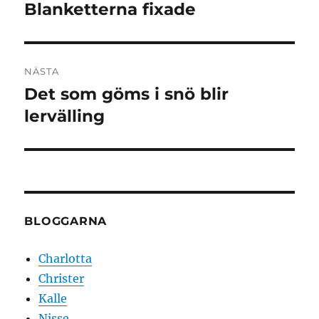
Blanketterna fixade
Föregående
inlägg:
NÄSTA
Det som göms i snö blir
Nästa
inlägg:
lervälling
BLOGGARNA
Charlotta
Christer
Kalle
Nisse