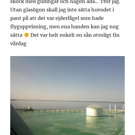
skock med gudingar och någon åda… Tror jag.
Utan glasögon skall jag inte sätta huvudet i
pant på att det var ejderfågel som hade
flyguppvisning, men ena handen kan jag nog
sätta
Det var helt enkelt en sån otroligt fin
vårdag