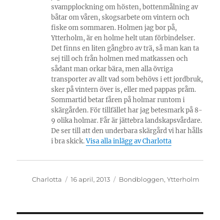
svampplockning om hösten, bottenmålning av
båtar om våren, skogsarbete om vintern och
fiske om sommaren. Holmen jag bor på,
Ytterholm, är en holme helt utan förbindelser.
Det finns en liten gångbro av trä, så man kan ta
sej till och från holmen med matkassen och
sådant man orkar bära, men alla övriga
transporter av allt vad som behövs i ett jordbruk,
sker på vintern över is, eller med pappas pråm.
Sommartid betar fåren på holmar runtom i
skärgården. För tillfället har jag betesmark på 8-
9 olika holmar. Får är jättebra landskapsvårdare.
De ser till att den underbara skärgård vi har hålls
i bra skick.
Visa alla inlägg av Charlotta
Författare
Publicerat
Kategorier
Charlotta
16 april, 2013
Bondbloggen
,
Ytterholm
den