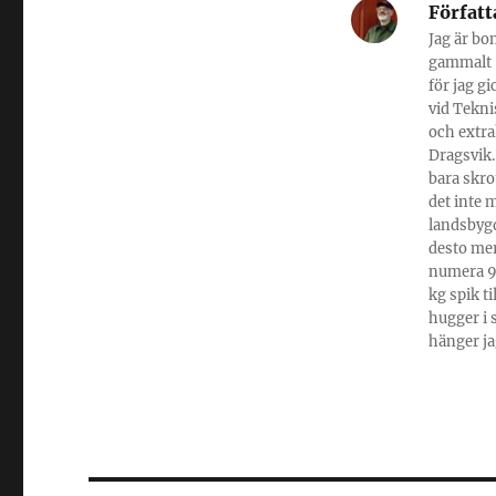
Författ
Jag är bo
gammalt -
för jag g
vid Tekni
och extra
Dragsvik.
bara skro
det inte 
landsbygd
desto mer
numera 95
kg spik t
hugger i 
hänger ja