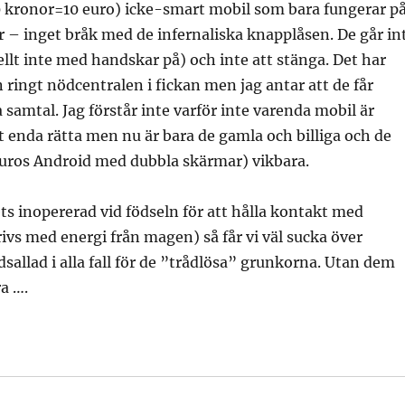
00 kronor=10 euro) icke-smart mobil som bara fungerar p
r – inget bråk med de infernaliska knapplåsen. De går in
iellt inte med handskar på) och inte att stänga. Det har
 ringt nödcentralen i fickan men jag antar att de får
 samtal. Jag förstår inte varför inte varenda mobil är
et enda rätta men nu är bara de gamla och billiga och de
euros Android med dubbla skärmar) vikbara.
rets inopererad vid födseln för att hålla kontakt med
ivs med energi från magen) så får vi väl sucka över
dsallad i alla fall för de ”trådlösa” grunkorna. Utan dem
ra ….