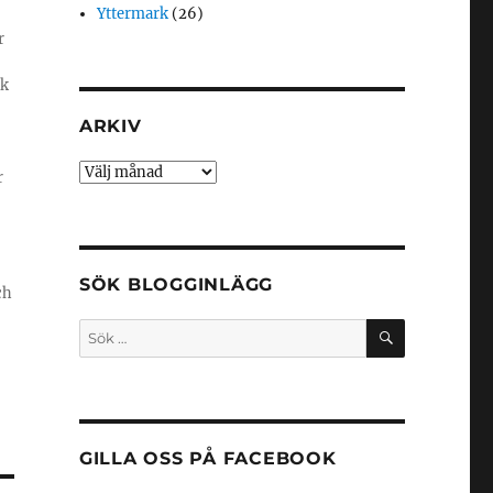
Yttermark
(26)
r
ik
ARKIV
Arkiv
r
SÖK BLOGGINLÄGG
ch
SÖK
Sök
efter:
GILLA OSS PÅ FACEBOOK