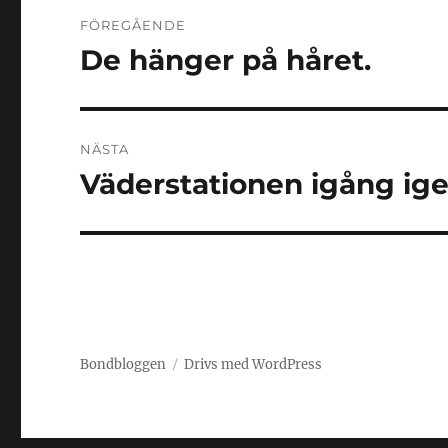
Inläggsnavigering
FÖREGÅENDE
De hänger på håret.
Föregående
inlägg:
NÄSTA
Väderstationen igång ig
Nästa
inlägg:
Bondbloggen
Drivs med WordPress