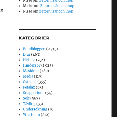
Nisse
om
Zetorn isär och ihop
å
Micke
om
Zetorn isär och ihop
te
Nisse
om
Zetorn isär och ihop
KATEGORIER
Bondbloggen
(2 715)
Djur
(463)
Heisala
(234)
Hindersby
(1 025)
Maskiner
(280)
Media
(119)
Östensö
(355)
Petalax
(93)
Snappertuna
(54)
Solf
(567)
Tävling
(33)
Undersökning
(9)
Ytterholm
(412)