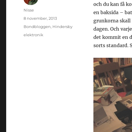
och du kan få ko
Författare
Nisse
en baksida – bat
Publicerat
8 november, 2013
grunkorna skall 
den
Kategorier
Bondbloggen
,
Hindersby
dagen. Och varje
Etiketter
elektronik
det kommit en d
sorts standard. S