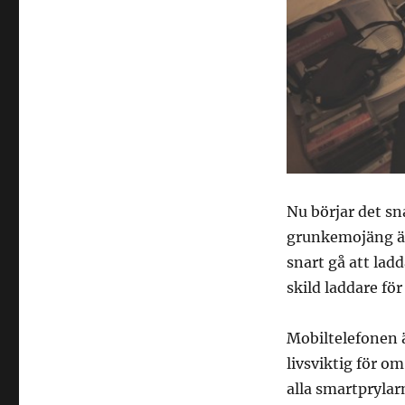
Nu börjar det sna
grunkemojäng än 
snart gå att lad
skild laddare för
Mobiltelefonen ä
livsviktig för 
alla smartprylar