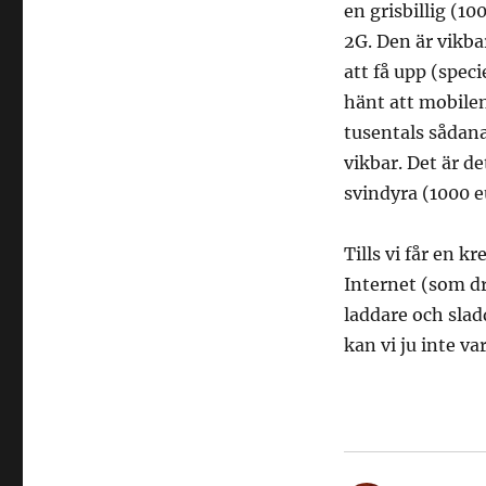
en grisbillig (1
2G. Den är vikba
att få upp (spec
hänt att mobilen
tusentals sådana
vikbar. Det är d
svindyra (1000 
Tills vi får en k
Internet (som dr
laddare och slad
kan vi ju inte va