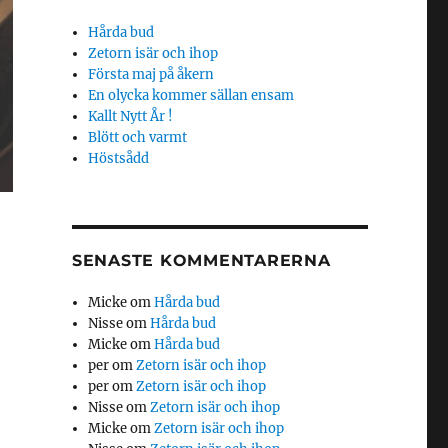
Hårda bud
Zetorn isär och ihop
Första maj på åkern
En olycka kommer sällan ensam
Kallt Nytt År !
Blött och varmt
Höstsådd
SENASTE KOMMENTARERNA
Micke
om
Hårda bud
Nisse
om
Hårda bud
Micke
om
Hårda bud
per
om
Zetorn isär och ihop
per
om
Zetorn isär och ihop
Nisse
om
Zetorn isär och ihop
Micke
om
Zetorn isär och ihop