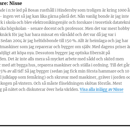
are:
Nisse
nde i n:te led på Bosas rusthåll i Hindersby som troligen är kring 1000 å
 ingen vet så jag kan lika gärna påstå det. Nån vanlig bonde är jag inte
ick i skola och blev elektronikingenjör och forskare i teoretisk datatekn
ska högskolan - senare docent och professor. Men det var mest hobby
knäck för jag har bara missat en vårsådd och det var då jag var i
 Sedan 2004 är jag heltidsbonde till 150 %. Allt är heimlaga och jag har
tmaskiner som jag reparerar och bygger om själv. Med dagens priser ä
möjligt att köpa nya. Dessutom bygger jag optiska fibernät på
en. Det är inte alls mera så mycket arbete med sådd och skörd men
 med att bygga hus, reparera maskiner och ställa i ordning. Till det går
% av all tid! Så jag bygger (sedan jag fick min första hammare och 10
ill julklapp som femåring) och skruvar med maskiner, gräver i jorden o
skogen på vintern. Och så måste fliseldningen skötas förstås. Mest
g på nätet och diskuterar över hela världen.
Visa alla inlägg av Nisse