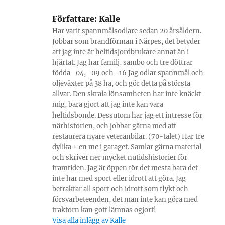
Författare:
Kalle
Har varit spannmålsodlare sedan 20 årsåldern.
Jobbar som brandförman i Närpes, det betyder
att jag inte är heltidsjordbrukare annat än i
hjärtat. Jag har familj, sambo och tre döttrar
födda -04, -09 och -16 Jag odlar spannmål och
oljeväxter på 38 ha, och gör detta på största
allvar. Den skrala lönsamheten har inte knäckt
mig, bara gjort att jag inte kan vara
heltidsbonde. Dessutom har jag ett intresse för
närhistorien, och jobbar gärna med att
restaurera nyare veteranbilar. (70-talet) Har tre
dylika + en mc i garaget. Samlar gärna material
och skriver ner mycket nutidshistorier för
framtiden. Jag är öppen för det mesta bara det
inte har med sport eller idrott att göra. Jag
betraktar all sport och idrott som flykt och
försvarbeteenden, det man inte kan göra med
traktorn kan gott lämnas ogjort!
Visa alla inlägg av Kalle