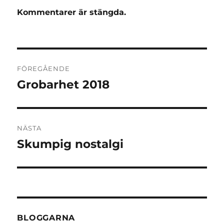
Kommentarer är stängda.
Inläggsnavigering
FÖREGÅENDE
Grobarhet 2018
Föregående
inlägg:
NÄSTA
Skumpig nostalgi
Nästa
inlägg:
BLOGGARNA