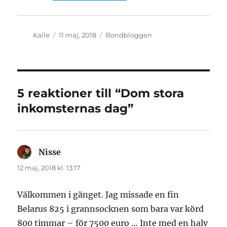
Författare
Publicerat
Kategorier
Kalle
11 maj, 2018
Bondbloggen
den
5 reaktioner till “Dom stora
inkomsternas dag”
Nisse
skriver:
12 maj, 2018 kl. 13:17
Välkommen i gänget. Jag missade en fin
Belarus 825 i grannsocknen som bara var körd
800 timmar – för 7500 euro … Inte med en halv