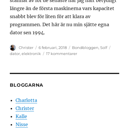
stannat av för de senaste har jag haft betydligt
längre än de första maskinerna vars kapacitet
snabbt blev för liten för att klara av
programmen. Det här är nu min sjätte egna
dator sen 1994.
Författare
Publicerat
Kategorier
Etiketter
Christer
6 februari, 2018
Bondbloggen
,
Solf
den
till
dator
,
elektronik
17 kommentarer
Ny
dator.
BLOGGARNA
Charlotta
Christer
Kalle
Nisse