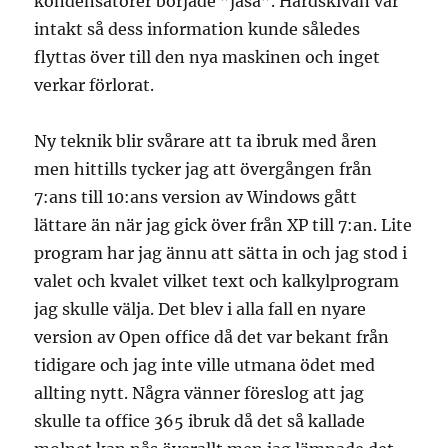
kondensatorer började ”jäsa”. Hårdskivan var
intakt så dess information kunde således
flyttas över till den nya maskinen och inget
verkar förlorat.
Ny teknik blir svårare att ta ibruk med åren
men hittills tycker jag att övergången från
7:ans till 10:ans version av Windows gått
lättare än när jag gick över från XP till 7:an. Lite
program har jag ännu att sätta in och jag stod i
valet och kvalet vilket text och kalkylprogram
jag skulle välja. Det blev i alla fall en nyare
version av Open office då det var bekant från
tidigare och jag inte ville utmana ödet med
allting nytt. Några vänner föreslog att jag
skulle ta office 365 ibruk då det så kallade