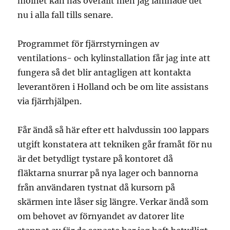
molnet kan nås överallt men jag lämnade det
nu i alla fall tills senare.
Programmet för fjärrstyrningen av
ventilations- och kylinstallation får jag inte att
fungera så det blir antagligen att kontakta
leverantören i Holland och be om lite assistans
via fjärrhjälpen.
Får ändå så här efter ett halvdussin 100 lappars
utgift konstatera att tekniken går framåt för nu
är det betydligt tystare på kontoret då
fläktarna snurrar på nya lager och bannorna
från användaren tystnat då kursorn på
skärmen inte låser sig längre. Verkar ändå som
om behovet av förnyandet av datorer lite