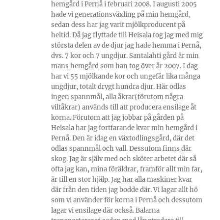
hemgård i Pernå i februari 2008. I augusti 2005
hade vi generationsväxling på min hemgård,
sedan dess har jag varit mjölkproducent på
heltid. Då jag flyttade till Heisala tog jag med mig
största delen av de djur jag hade hemma i Pernå,
dvs. 7 kor och 7 ungdjur. Santalahti gård är min
mans hemgård som han tog över år 2007. I dag
har vi 55 mjölkande kor och ungefär lika många
ungdjur, totalt drygt hundra djur. Här odlas
ingen spannmål, alla åkrar(förutom några
viltåkrar) används till att producera ensilage åt
korna. Förutom att jag jobbar på gården på
Heisala har jag fortfarande kvar min hemgård i
Pernå. Den är idag en växtodlingsgård, där det
odlas spannmål och vall. Dessutom finns där
skog. Jag är själv med och sköter arbetet där så
ofta jag kan, mina föräldrar, framför allt min far,
är till en stor hjälp. Jag har alla maskiner kvar
där från den tiden jag bodde där. Vi lagar allt hö
som vi använder för korna i Pernå och dessutom
lagar vi ensilage där också. Balarna