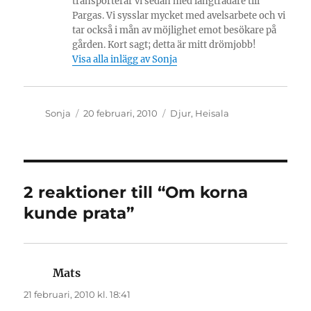
transporterar vi sedan med långtradare till
Pargas. Vi sysslar mycket med avelsarbete och vi
tar också i mån av möjlighet emot besökare på
gården. Kort sagt; detta är mitt drömjobb!
Visa alla inlägg av Sonja
Författare
Publicerat
Kategorier
Sonja
20 februari, 2010
Djur
,
Heisala
den
2 reaktioner till “Om korna
kunde prata”
Mats
skriver:
21 februari, 2010 kl. 18:41