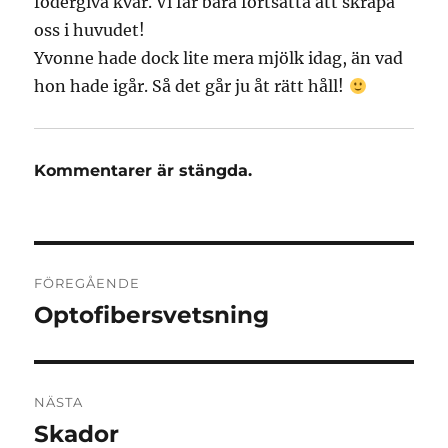
fodergiva kvar. Vi får bara fortsätta att skrapa
oss i huvudet!
Yvonne hade dock lite mera mjölk idag, än vad
hon hade igår. Så det går ju åt rätt håll!
Kommentarer är stängda.
Inläggsnavigering
FÖREGÅENDE
Optofibersvetsning
Föregående
inlägg:
NÄSTA
Skador
Nästa