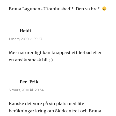
Bruna Lagunens Utomhusbad!!! Den va bra!!
Heidi
skriver:
1 mars, 2010 kl. 19:23
Mer naturenligt kan knappast ett lerbad eller
en ansiktsmask bli ; )
Per-Erik
skriver:
3 mars, 2010 kl. 20:34
Kanske det vore på sin plats med lite
beräkningar kring om Skidcentret och Bruna