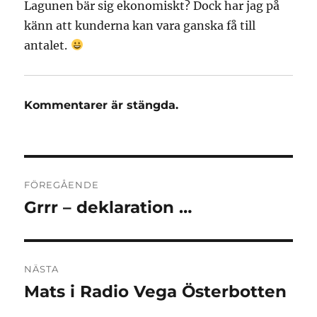
Lagunen bär sig ekonomiskt? Dock har jag på
känn att kunderna kan vara ganska få till
antalet.
Kommentarer är stängda.
Inläggsnavigering
FÖREGÅENDE
Grrr – deklaration …
Föregående
inlägg:
NÄSTA
Mats i Radio Vega Österbotten
Nästa
inlägg: