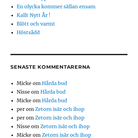
En olycka kommer sällan ensam
Kallt Nytt År !
Blött och varmt
Höstsådd
SENASTE KOMMENTARERNA
Micke
om
Hårda bud
Nisse
om
Hårda bud
Micke
om
Hårda bud
per
om
Zetorn isär och ihop
per
om
Zetorn isär och ihop
Nisse
om
Zetorn isär och ihop
Micke
om
Zetorn isär och ihop