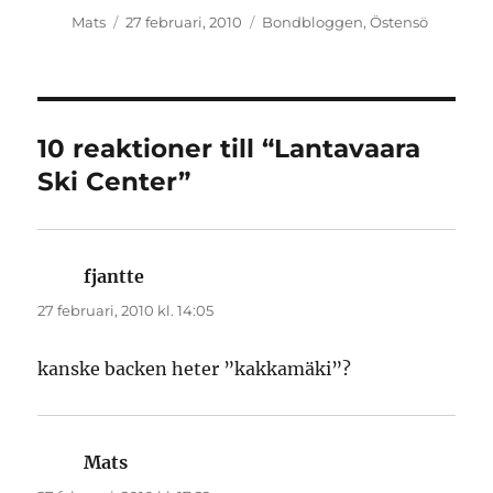
Författare
Publicerat
Kategorier
Mats
27 februari, 2010
Bondbloggen
,
Östensö
den
10 reaktioner till “Lantavaara
Ski Center”
fjantte
skriver:
27 februari, 2010 kl. 14:05
kanske backen heter ”kakkamäki”?
Mats
skriver: