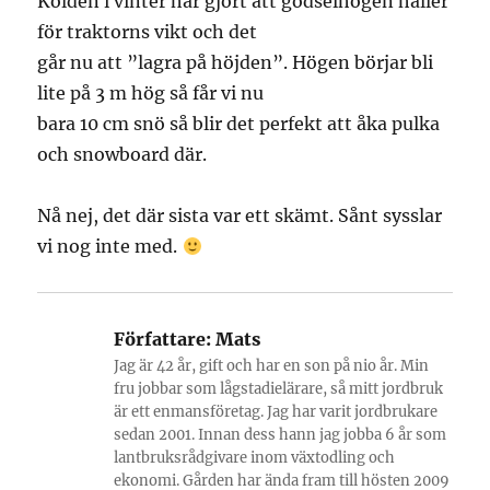
Kölden i vinter har gjort att gödselhögen håller
för traktorns vikt och det
går nu att ”lagra på höjden”. Högen börjar bli
lite på 3 m hög så får vi nu
bara 10 cm snö så blir det perfekt att åka pulka
och snowboard där.
Nå nej, det där sista var ett skämt. Sånt sysslar
vi nog inte med.
Författare:
Mats
Jag är 42 år, gift och har en son på nio år. Min
fru jobbar som lågstadielärare, så mitt jordbruk
är ett enmansföretag. Jag har varit jordbrukare
sedan 2001. Innan dess hann jag jobba 6 år som
lantbruksrådgivare inom växtodling och
ekonomi. Gården har ända fram till hösten 2009