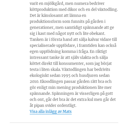
varit en mjölkgård, men numera bedriver
köttproduktion med dikor och en del växtodling.
Det är känslosamt att lämna en
produktionsform som funnits på gården i
generationer, men samtidigt spännande att ge
sig i kast med något nytt och lite obekant.
Tanken är i första hand att sälja kalvar vidare till
specialiserade uppfödare, i framtiden kan också
egen uppfödning komma i fråga. En riktigt
intressant tanke är att själv slakta och sälja
köttet direkt till konsumenter, som jag börjat
testa i liten skala. Växtodlingen har bedrivits
ekologiskt sedan 1995 och husdjuren sedan
2010. Ekoodlingen passar gården rätt bra och
gör enligt min mening produktionen lite mer
spännande. Spänningen är visserligen på gott
och ont, går det bra är det extra kul men går det
åt pipan svider ordentligt.
Visa alla inlägg av Mats