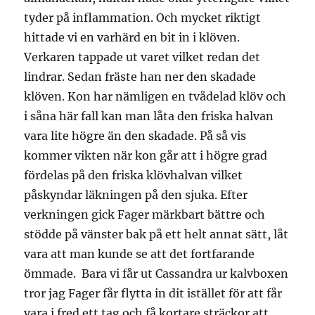
tyder på inflammation. Och mycket riktigt
hittade vi en varhärd en bit in i klöven.
Verkaren tappade ut varet vilket redan det
lindrar. Sedan fräste han ner den skadade
klöven. Kon har nämligen en tvådelad klöv och
i såna här fall kan man låta den friska halvan
vara lite högre än den skadade. På så vis
kommer vikten när kon går att i högre grad
fördelas på den friska klövhalvan vilket
påskyndar läkningen på den sjuka. Efter
verkningen gick Fager märkbart bättre och
stödde på vänster bak på ett helt annat sätt, låt
vara att man kunde se att det fortfarande
ömmade. Bara vi får ut Cassandra ur kalvboxen
tror jag Fager får flytta in dit istället för att får
vara i fred ett tag och få kortare sträckor att