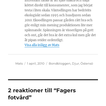
intressant tanke är att själv slakta och sälja
köttet direkt till konsumenter, som jag börjat
testa i liten skala. Växtodlingen har bedrivits
ekologiskt sedan 1995 och husdjuren sedan
2010. Ekoodlingen passar gården rätt bra och
gör enligt min mening produktionen lite mer
spännande. Spänningen är visserligen på gott
och ont, går det bra är det extra kul men går det
åt pipan svider ordentligt.
Visa alla inlägg av Mats
Författare
Publicerat
Kategorier
Mats
1 april, 2010
Bondbloggen
,
Djur
,
Östensö
den
2 reaktioner till “Fagers
fotvård”