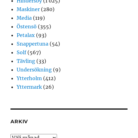
Hindersby
(1 025)
Maskiner
(280)
Media
(119)
Östensö
(355)
Petalax
(93)
Snappertuna
(54)
Solf
(567)
Tävling
(33)
Undersökning
(9)
Ytterholm
(412)
Yttermark
(26)
ARKIV
Arkiv