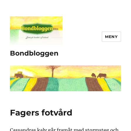
MENY
Bondbloggen
Fagers fotvård
Cassandras kalv går framåt med stormsteg och