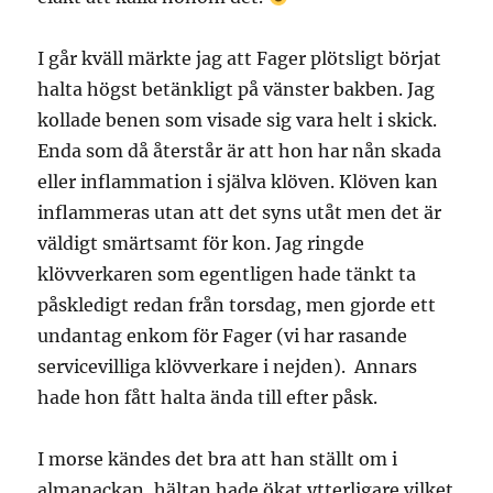
I går kväll märkte jag att Fager plötsligt börjat
halta högst betänkligt på vänster bakben. Jag
kollade benen som visade sig vara helt i skick.
Enda som då återstår är att hon har nån skada
eller inflammation i själva klöven. Klöven kan
inflammeras utan att det syns utåt men det är
väldigt smärtsamt för kon. Jag ringde
klövverkaren som egentligen hade tänkt ta
påskledigt redan från torsdag, men gjorde ett
undantag enkom för Fager (vi har rasande
servicevilliga klövverkare i nejden). Annars
hade hon fått halta ända till efter påsk.
I morse kändes det bra att han ställt om i
almanackan, hältan hade ökat ytterligare vilket