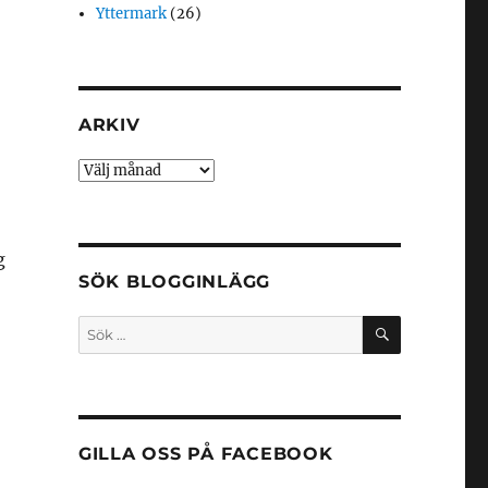
Yttermark
(26)
ARKIV
Arkiv
g
SÖK BLOGGINLÄGG
SÖK
Sök
efter:
GILLA OSS PÅ FACEBOOK