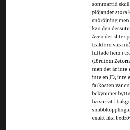
sommartid skall
plöjandet stora 
snöröjning men 
kan den dessutom
Även det sliter 
traktorn vara må
hittade hem i tr
(förutom Zetorn 
men det är inte e
inte en JD, int
farkosten var en
bekymmer bytte 
ha surrat i bak
snabbkopplingar
exakt lika bedrö