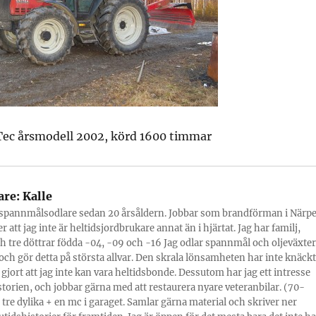
Tec årsmodell 2002, körd 1600 timmar
are:
Kalle
 spannmålsodlare sedan 20 årsåldern. Jobbar som brandförman i Närpe
r att jag inte är heltidsjordbrukare annat än i hjärtat. Jag har familj,
 tre döttrar födda -04, -09 och -16 Jag odlar spannmål och oljeväxter
 och gör detta på största allvar. Den skrala lönsamheten har inte knäckt
 gjort att jag inte kan vara heltidsbonde. Dessutom har jag ett intresse
storien, och jobbar gärna med att restaurera nyare veteranbilar. (70-
r tre dylika + en mc i garaget. Samlar gärna material och skriver ner