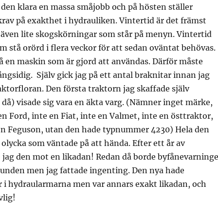
 den klara en massa småjobb och på hösten ställer
krav på exakthet i hydrauliken. Vintertid är det främst
även lite skogskörningar som står på menyn. Vintertid
 stå orörd i flera veckor för att sedan oväntat behövas.
på en maskin som är gjord att användas. Därför måste
ngsidig. Själv gick jag på ett antal braknitar innan jag
aktorfloran. Den första traktorn jag skaffade själv
då) visade sig vara en äkta varg. (Nämner inget märke,
n Ford, inte en Fiat, inte en Valmet, inte en östtraktor,
e en Feguson, utan den hade typnummer 4230) Hela den
 olycka som väntade på att hända. Efter ett år av
jag den mot en likadan! Redan då borde byfånevarning
grunden men jag fattade ingenting. Den nya hade
 i hydraularmarna men var annars exakt likadan, och
vlig!