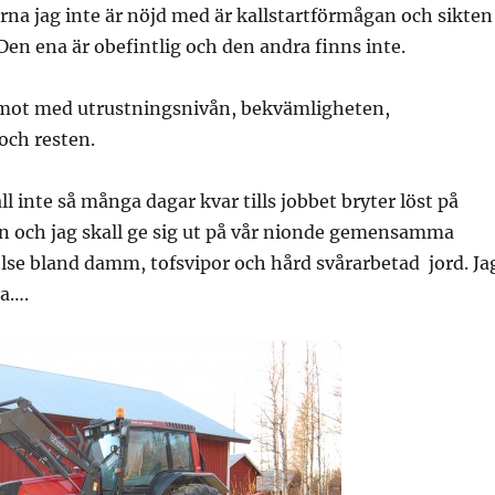
rna jag inte är nöjd med är kallstartförmågan och sikten
 Den ena är obefintlig och den andra finns inte.
emot med utrustningsnivån, bekvämligheten,
och resten.
fall inte så många dagar kvar tills jobbet bryter löst på
an och jag skall ge sig ut på vår nionde gemensamma
lse bland damm, tofsvipor och hård svårarbetad jord. Ja
a….