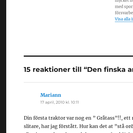
mycket nu
med sport 
försvarbe
Visa alla 
15 reaktioner till “Den finska 
Mariann
skriver:
17 april, 2010 kl. 10:11
Din första traktor var nog en ” Gråtass”!!, et
slitare, har jag förstått. Hur kan det at ”stå