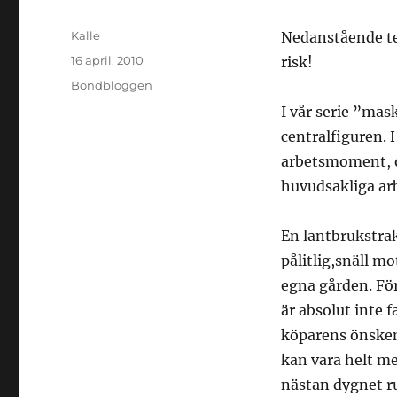
Författare
Kalle
Nedanstående tex
Publicerat
16 april, 2010
risk!
den
Kategorier
Bondbloggen
I vår serie ”ma
centralfiguren. 
arbetsmoment, oc
huvudsakliga ar
En lantbrukstrak
pålitlig,snäll m
egna gården. För
är absolut inte f
köparens önskem
kan vara helt me
nästan dygnet ru