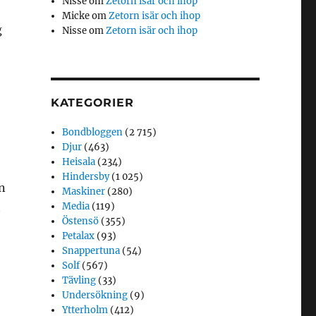
Nisse
om
Zetorn isär och ihop
Micke
om
Zetorn isär och ihop
g
Nisse
om
Zetorn isär och ihop
KATEGORIER
Bondbloggen
(2 715)
Djur
(463)
Heisala
(234)
Hindersby
(1 025)
n
Maskiner
(280)
t
Media
(119)
Östensö
(355)
Petalax
(93)
Snappertuna
(54)
Solf
(567)
Tävling
(33)
Undersökning
(9)
Ytterholm
(412)