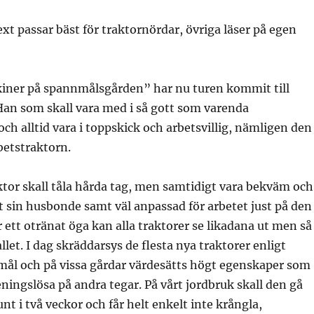
t passar bäst för traktornördar, övriga läser på egen
skiner på spannmålsgården” har nu turen kommit till
Han som skall vara med i så gott som varenda
h alltid vara i toppskick och arbetsvillig, nämligen den
betstraktorn.
tor skall tåla hårda tag, men samtidigt vara bekväm och
ot sin husbonde samt väl anpassad för arbetet just på den
 ett otränat öga kan alla traktorer se likadana ut men så
allet. I dag skräddarsys de flesta nya traktorer enligt
ål och på vissa gårdar värdesätts högt egenskaper som
ningslösa på andra tegar. På vårt jordbruk skall den gå
nt i två veckor och får helt enkelt inte krångla,