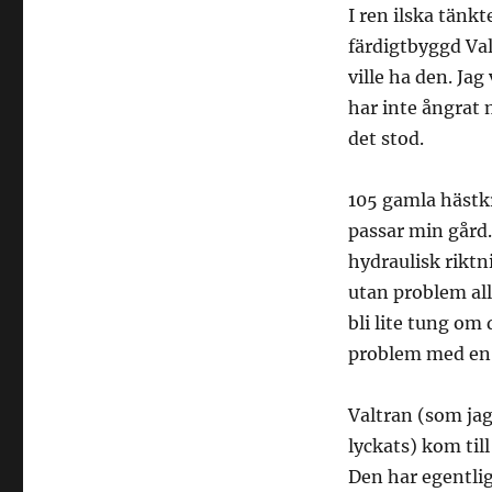
I ren ilska tänk
färdigtbyggd Val
ville ha den. Ja
har inte ångrat 
det stod.
105 gamla hästkr
passar min gård.
hydraulisk riktn
utan problem al
bli lite tung om
problem med en 
Valtran (som jag
lyckats) kom till
Den har egentlig