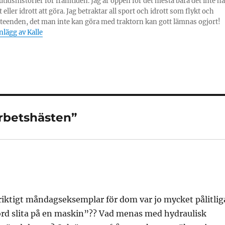
tidshistorier för framtiden. Jag är öppen för det mesta bara det inte ha
eller idrott att göra. Jag betraktar all sport och idrott som flykt och
teenden, det man inte kan göra med traktorn kan gott lämnas ogjort!
inlägg av Kalle
arbetshästen”
t riktigt måndagseksemplar för dom var jo mycket pålitlig
 orörd slita på en maskin”?? Vad menas med hydraulisk