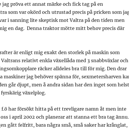
te jag pröva ett annat märke och fick tag på en
tra som var okörd och utrustad precis på pricken som ja
g var i sanning lite skeptisk mot Valtra på den tiden men
mig en dag. Denna traktor mötte mitt behov precis där
after är enligt mig exakt den storlek på maskin som
 Valtrans relativt enkla växellåda med 3 snabbväxlar och
ingsomkopplare räcker alldeles bra till för mig. Den drar
la maskiner jag behöver spänna för, sexmetersharven ka
 den går djupt, men å andra sidan har den inget som hels
fyrskärig växelplog.
 f.ö har försökt hitta på ett trevligare namn åt men inte
 oss i april 2002 och planerar att stanna ett bra tag ännu.
en gått felfritt, bara några små, små saker har krånglat,