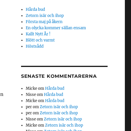
Hårda bud
Zetorn isär och ihop
Första maj på åkern
En olycka kommer sällan ensam
Kallt Nytt År !
Blött och varmt
Höstsådd
SENASTE KOMMENTARERNA
Micke
om
Hårda bud
en
Nisse
om
Hårda bud
Micke
om
Hårda bud
per
om
Zetorn isär och ihop
per
om
Zetorn isär och ihop
Nisse
om
Zetorn isär och ihop
Micke
om
Zetorn isär och ihop