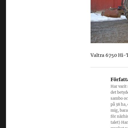
Valtra 6750 Hi-
Författ
Har varit
det betyde
sambo och
på 38 ha,
mig, bara
för närhi
talet) Ha