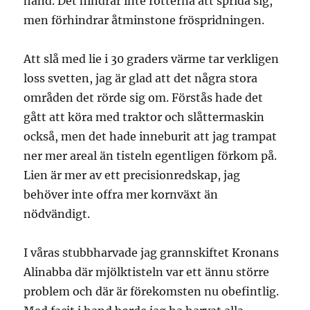
hand. Det hindrar inte rötterna att sprida sig,
men förhindrar åtminstone fröspridningen.
Att slå med lie i 30 graders värme tar verkligen
loss svetten, jag är glad att det några stora
områden det rörde sig om. Förstås hade det
gått att köra med traktor och slåttermaskin
också, men det hade inneburit att jag trampat
ner mer areal än tisteln egentligen förkom på.
Lien är mer av ett precisionredskap, jag
behöver inte offra mer kornväxt än
nödvändigt.
I våras stubbharvade jag grannskiftet Kronans
Alinabba där mjölktisteln var ett ännu större
problem och där är förekomsten nu obefintlig.