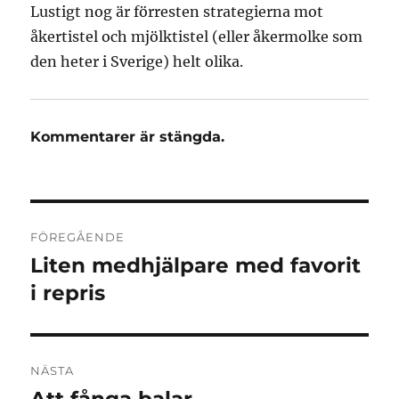
Lustigt nog är förresten strategierna mot
åkertistel och mjölktistel (eller åkermolke som
den heter i Sverige) helt olika.
Kommentarer är stängda.
Inläggsnavigering
FÖREGÅENDE
Liten medhjälpare med favorit
Föregående
inlägg:
i repris
NÄSTA
Nästa