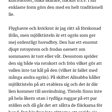
kultivatorer, olika skärare, hackor o.s.v. I sin
enklaste form görs den med en helt traditionell
lie.
Flyghavre och kvickrot är jag rätt så förskonad
ifrån, men mjölktisteln är ett ogräs som ger
mej ordentligt huvudbry. Den har ett enormt
djupt rotsystem och frodas oavsett om
sommaren är torr eller våt. Dessutom sprider
den sig både via rotskott och frön vilket gör att
vallen inte tar kål på den (vilket är fallet med
många andra ogräs). På skiftet Alinabba håller
mjölktisteln på att etablera sig och det är där
lien kommer till användning. Tisteln finns inte
på hela åkern utan i tydliga ruggar på ett par
ställen och då går det att slåtta de fläckarna för