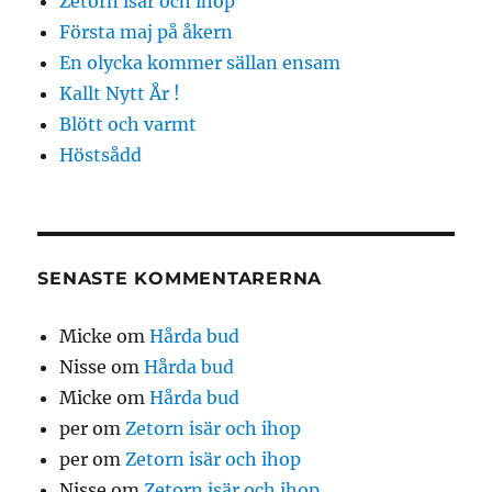
Zetorn isär och ihop
Första maj på åkern
En olycka kommer sällan ensam
Kallt Nytt År !
Blött och varmt
Höstsådd
SENASTE KOMMENTARERNA
Micke
om
Hårda bud
Nisse
om
Hårda bud
Micke
om
Hårda bud
per
om
Zetorn isär och ihop
per
om
Zetorn isär och ihop
Nisse
om
Zetorn isär och ihop