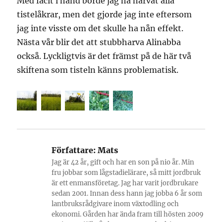
Med facit i hand borde jag ha harvat alla
tistelåkrar, men det gjorde jag inte eftersom
jag inte visste om det skulle ha nån effekt.
Nästa vår blir det att stubbharva Alinabba
också. Lyckligtvis är det främst på de här två
skiftena som tisteln känns problematisk.
Författare:
Mats
Jag är 42 år, gift och har en son på nio år. Min
fru jobbar som lågstadielärare, så mitt jordbruk
är ett enmansföretag. Jag har varit jordbrukare
sedan 2001. Innan dess hann jag jobba 6 år som
lantbruksrådgivare inom växtodling och
ekonomi. Gården har ända fram till hösten 2009