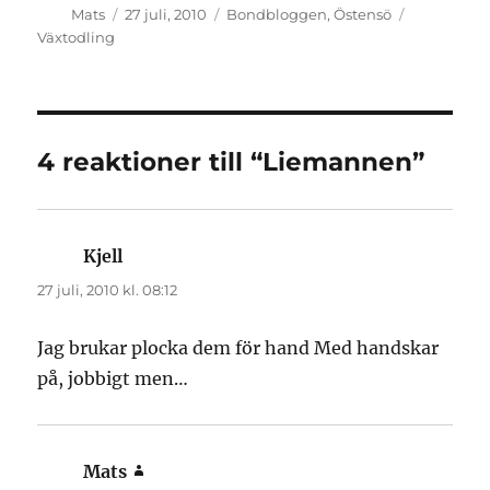
Författare
Publicerat
Kategorier
Etiketter
Mats
27 juli, 2010
Bondbloggen
,
Östensö
den
Växtodling
4 reaktioner till “Liemannen”
Kjell
skriver:
27 juli, 2010 kl. 08:12
Jag brukar plocka dem för hand Med handskar
på, jobbigt men…
Mats
skriver: