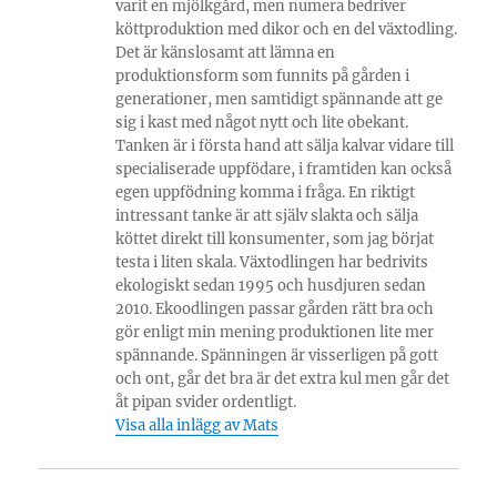
varit en mjölkgård, men numera bedriver
köttproduktion med dikor och en del växtodling.
Det är känslosamt att lämna en
produktionsform som funnits på gården i
generationer, men samtidigt spännande att ge
sig i kast med något nytt och lite obekant.
Tanken är i första hand att sälja kalvar vidare till
specialiserade uppfödare, i framtiden kan också
egen uppfödning komma i fråga. En riktigt
intressant tanke är att själv slakta och sälja
köttet direkt till konsumenter, som jag börjat
testa i liten skala. Växtodlingen har bedrivits
ekologiskt sedan 1995 och husdjuren sedan
2010. Ekoodlingen passar gården rätt bra och
gör enligt min mening produktionen lite mer
spännande. Spänningen är visserligen på gott
och ont, går det bra är det extra kul men går det
åt pipan svider ordentligt.
Visa alla inlägg av Mats