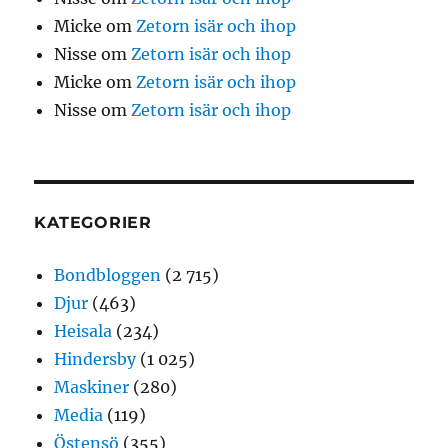
Micke
om
Zetorn isär och ihop
Nisse
om
Zetorn isär och ihop
Micke
om
Zetorn isär och ihop
Nisse
om
Zetorn isär och ihop
KATEGORIER
Bondbloggen
(2 715)
Djur
(463)
Heisala
(234)
Hindersby
(1 025)
Maskiner
(280)
Media
(119)
Östensö
(355)