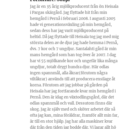
Jag är en 35 årig mjölkproducent från ön Heisala
i Pargas skärgård. Jag flyttade hit från min
hemgård i Pernå i februari 2008. I augusti 2005
hade vi generationsväxling på min hemgård,
sedan dess har jag varit mjölkproducent på
heltid. Då jag flyttade till Heisala tog jag med mig
största delen av de djur jag hade hemma i Pernå,
dvs. 7 kor och 7 ungdjur. Santalahti gård är min
mans hemgård som han tog över år 2007. I dag
har vi 55 mjölkande kor och ungefär lika många
ungdjur, totalt drygt hundra djur. Här odlas
ingen spannmål, alla åkrar(förutom några
viltåkrar) används till att producera ensilage åt
korna. Förutom att jag jobbar på gården på
Heisala har jag fortfarande kvar min hemgård i
Pernå. Den är idag en växtodlingsgård, där det
odlas spannmål och vall. Dessutom finns där
skog. Jag är själv med och sköter arbetet där så
ofta jag kan, mina föräldrar, framför allt min far,
är till en stor hjälp. Jag har alla maskiner kvar
där från den tiden jag bodde där. Vi lagar allt hö