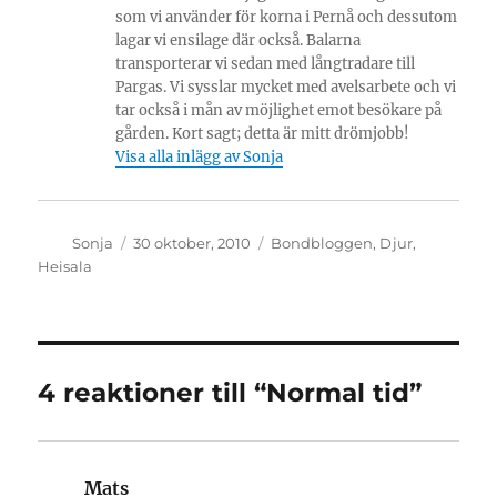
som vi använder för korna i Pernå och dessutom
lagar vi ensilage där också. Balarna
transporterar vi sedan med långtradare till
Pargas. Vi sysslar mycket med avelsarbete och vi
tar också i mån av möjlighet emot besökare på
gården. Kort sagt; detta är mitt drömjobb!
Visa alla inlägg av Sonja
Författare
Publicerat
Kategorier
Sonja
30 oktober, 2010
Bondbloggen
,
Djur
,
den
Heisala
4 reaktioner till “Normal tid”
Mats
skriver: