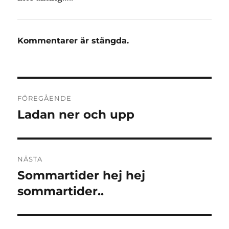
Kommentarer är stängda.
Inläggsnavigering
FÖREGÅENDE
Ladan ner och upp
Föregående
inlägg:
NÄSTA
Sommartider hej hej
Nästa
inlägg:
sommartider..