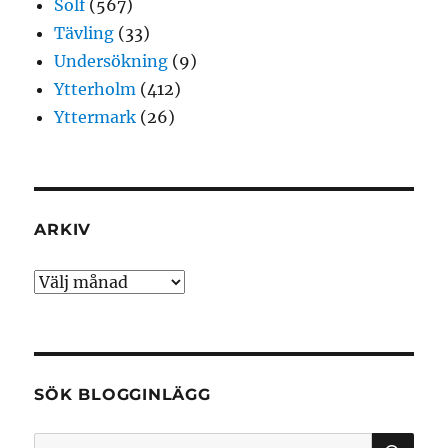
Solf
(567)
Tävling
(33)
Undersökning
(9)
Ytterholm
(412)
Yttermark
(26)
ARKIV
Arkiv
SÖK BLOGGINLÄGG
SÖ
Sök