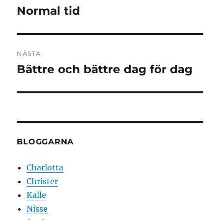
Normal tid
Föregående
inlägg:
NÄSTA
Bättre och bättre dag för dag
Nästa
inlägg:
BLOGGARNA
Charlotta
Christer
Kalle
Nisse