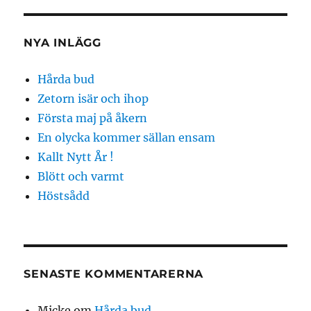
NYA INLÄGG
Hårda bud
Zetorn isär och ihop
Första maj på åkern
En olycka kommer sällan ensam
Kallt Nytt År !
Blött och varmt
Höstsådd
SENASTE KOMMENTARERNA
Micke
om
Hårda bud