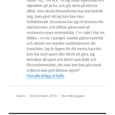
födda -04, -09 och -16 Jag odlar spannmål och
oljeväxter på 38 ha, och gör detta på största
allvar. Den skrala lönsamheten har inte knäckt
mig, bara gjort att jag inte kan vara
heltidsbonde. Dessutom har jag ett intresse för
närhistorien, och jobbar gärna med att
restaurera nyare veteranbilar. (70-talet) Har tre
dylika + en mc i garaget. Samlar gärna material
och skriver ner mycket nutidshistorier för
framtiden. Jag är öppen för det mesta bara det
inte har med sport eller idrott att göra. Jag
betraktar all sport och idrott som flykt och
försvarbeteenden, det man inte kan göra med
traktorn kan gott lämnas ogjort!
Visa alla inlägg av Kalle
Författare
Publicerat
Kategorier
Kalle
30 oktober, 2010
Bondbloggen
den