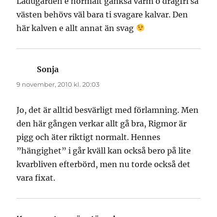
Ladugården e normalt ganksa varm o dragfri så
västen behövs väl bara ti svagare kalvar. Den
här kalven e allt annat än svag
Sonja
skriver:
9 november, 2010 kl. 20:03
Jo, det är alltid besvärligt med förlamning. Men
den här gången verkar allt gå bra, Rigmor är
pigg och äter riktigt normalt. Hennes
”hängighet” i går kväll kan också bero på lite
kvarbliven efterbörd, men nu torde också det
vara fixat.