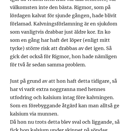
välkomsten inte den bästa. Rigmor, som på
lördagen kalvat för sjunde gången, hade blivit
förlamad. Kalvningsförlamning är en sjukdom
som vanligtvis drabbar just äldre kor. En ko
som en gång har haft det löper (enligt mitt
tycke) större risk att drabbas av det igen. Så
gick det också för Rigmor, hon hade nämligen
för två år sedan samma problem.
Just på grund av att hon haft detta tidigare, så
har vi varit extra noggranna med hennes
utfodring och kalsium intag före kalvningen.
Som en förebyggande åtgärd kan man alltså ge
kalsium via munnen.
Då hon nu trots detta blev sval och liggande, så
fick hon kalsium under skinnet på söndag