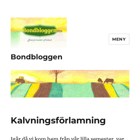
MENY
Bondbloggen
Kalvningsförlamning
Igår då vi kom hem från vår lilla semester, var