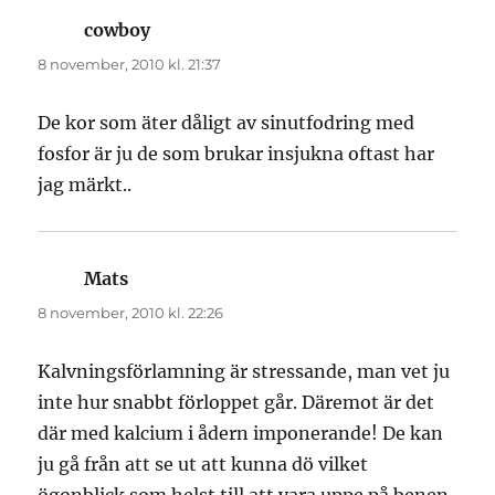
cowboy
skriver:
8 november, 2010 kl. 21:37
De kor som äter dåligt av sinutfodring med
fosfor är ju de som brukar insjukna oftast har
jag märkt..
Mats
skriver:
8 november, 2010 kl. 22:26
Kalvningsförlamning är stressande, man vet ju
inte hur snabbt förloppet går. Däremot är det
där med kalcium i ådern imponerande! De kan
ju gå från att se ut att kunna dö vilket
ögonblick som helst till att vara uppe på benen