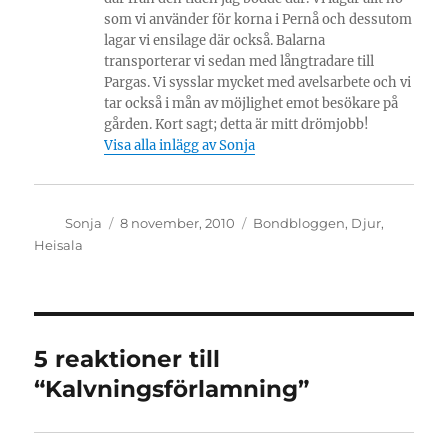
som vi använder för korna i Pernå och dessutom
lagar vi ensilage där också. Balarna
transporterar vi sedan med långtradare till
Pargas. Vi sysslar mycket med avelsarbete och vi
tar också i mån av möjlighet emot besökare på
gården. Kort sagt; detta är mitt drömjobb!
Visa alla inlägg av Sonja
Författare
Publicerat
Kategorier
Sonja
8 november, 2010
Bondbloggen
,
Djur
,
den
Heisala
5 reaktioner till
“Kalvningsförlamning”