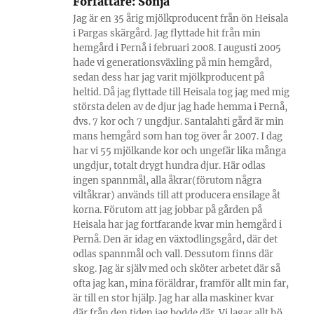
Författare:
Sonja
Jag är en 35 årig mjölkproducent från ön Heisala
i Pargas skärgård. Jag flyttade hit från min
hemgård i Pernå i februari 2008. I augusti 2005
hade vi generationsväxling på min hemgård,
sedan dess har jag varit mjölkproducent på
heltid. Då jag flyttade till Heisala tog jag med mig
största delen av de djur jag hade hemma i Pernå,
dvs. 7 kor och 7 ungdjur. Santalahti gård är min
mans hemgård som han tog över år 2007. I dag
har vi 55 mjölkande kor och ungefär lika många
ungdjur, totalt drygt hundra djur. Här odlas
ingen spannmål, alla åkrar(förutom några
viltåkrar) används till att producera ensilage åt
korna. Förutom att jag jobbar på gården på
Heisala har jag fortfarande kvar min hemgård i
Pernå. Den är idag en växtodlingsgård, där det
odlas spannmål och vall. Dessutom finns där
skog. Jag är själv med och sköter arbetet där så
ofta jag kan, mina föräldrar, framför allt min far,
är till en stor hjälp. Jag har alla maskiner kvar
där från den tiden jag bodde där. Vi lagar allt hö