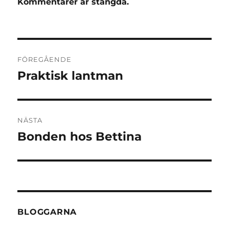
Kommentarer är stängda.
Inläggsnavigering
FÖREGÅENDE
Praktisk lantman
Föregående
inlägg:
NÄSTA
Bonden hos Bettina
Nästa
inlägg:
BLOGGARNA