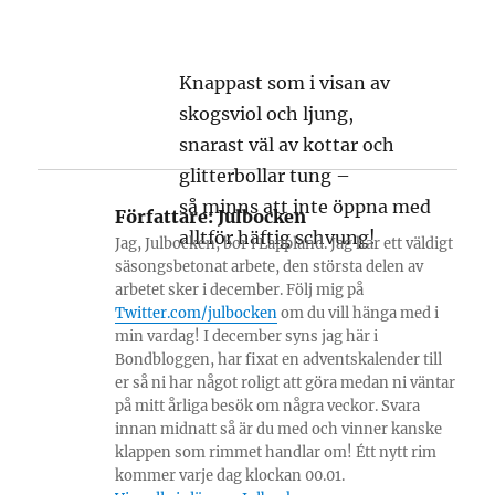
Knappast som i visan av
skogsviol och ljung,
snarast väl av kottar och
glitterbollar tung –
så minns att inte öppna med
Författare:
Julbocken
alltför häftig schvung!
Jag, Julbocken, bor i Lappland. Jag har ett väldigt
säsongsbetonat arbete, den största delen av
arbetet sker i december. Följ mig på
Twitter.com/julbocken
om du vill hänga med i
min vardag! I december syns jag här i
Bondbloggen, har fixat en adventskalender till
er så ni har något roligt att göra medan ni väntar
på mitt årliga besök om några veckor. Svara
innan midnatt så är du med och vinner kanske
klappen som rimmet handlar om! Étt nytt rim
kommer varje dag klockan 00.01.