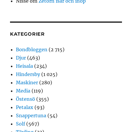
Nisse
om
Zetorn isär och ihop
KATEGORIER
Bondbloggen
(2 715)
Djur
(463)
Heisala
(234)
Hindersby
(1 025)
Maskiner
(280)
Media
(119)
Östensö
(355)
Petalax
(93)
Snappertuna
(54)
Solf
(567)