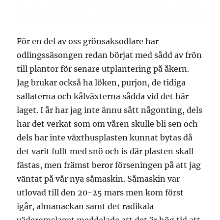
För en del av oss grönsaksodlare har
odlingssäsongen redan börjat med sådd av frön
till plantor för senare utplantering på åkern.
Jag brukar också ha löken, purjon, de tidiga
sallaterna och kålväxterna sådda vid det här
laget. I år har jag inte ännu sått någonting, dels
har det verkat som om våren skulle bli sen och
dels har inte växthusplasten kunnat bytas då
det varit fullt med snö och is där plasten skall
fästas, men främst beror förseningen på att jag
väntat på vår nya såmaskin. Såmaskin var
utlovad till den 20-25 mars men kom först
igår, almanackan samt det radikala
väderomslaget meddelade att det är hög tid att