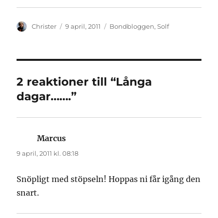
Författare
Publicerat
Kategorier
Christer
9 april, 2011
Bondbloggen
,
Solf
den
2 reaktioner till “Långa
dagar…….”
Marcus
skriver:
9 april, 2011 kl. 08:18
Snöpligt med stöpseln! Hoppas ni får igång den
snart.