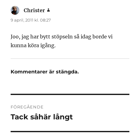
Christer
skriver:
9 april, 2011 kl. 08:27
Joo, jag har bytt stöpseln så idag borde vi
kunna köra igång.
Kommentarer är stängda.
Inläggsnavigering
FÖREGÅENDE
Tack såhär långt
Föregående
inlägg: