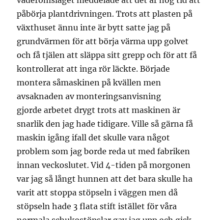
påbörja plantdrivningen. Trots att plasten på
växthuset ännu inte är bytt satte jag på
grundvärmen för att börja värma upp golvet
och få tjälen att släppa sitt grepp och för att få
kontrollerat att inga rör läckte. Började
montera såmaskinen på kvällen men
avsaknaden av monteringsanvisning
gjorde arbetet drygt trots att maskinen är
snarlik den jag hade tidigare. Ville så gärna få
maskin igång ifall det skulle vara något
problem som jag borde reda ut med fabriken
innan veckoslutet. Vid 4-tiden på morgonen
var jag så långt hunnen att det bara skulle ha
varit att stoppa stöpseln i väggen men då
stöpseln hade 3 flata stift istället för våra
normala schukostöpslar gav jag upp och gick