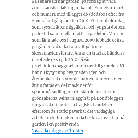
På senare tid har gården, på förslag av våra
amerikanska släktingar, kallats FinneFarm och
och numera med tillägget db (dödsbo) efter fru
Eivors bortgång hösten 2019. Ett familjeföretag
som sysselsätter mig, äldsta och yngsta dottern
på heltid samt mellandottern på deltid. Min son
som lämnade oss i augusti 2009 jobbade också
på gården vid sidan om sitt jobb som
skogsmaskinsförare. Ännu en tragisk händelse
drabbade oss i juli 2010 då vår
produktionsbyggnad brann ner till grunden. Vi
har nu byggt upp byggnaden igen och
återanskaffat en stor del av inventarierna men
ännu fattas en del maskiner för
spannmålsodlingen och skördemaskin för
grönsakerna. Mina inlägg här på Bondbloggen
färgas säkert av dessa tragiska händelser
eftersom de starkt påverkar det vardagliga
arbetet men försöker ändå beskriva livet här på
gården i en positiv anda.
Visa alla inlägg av Christer