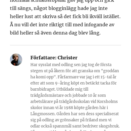
till sängs, något blogginlägg hade jag inte
heller lust att skriva så det fick bli ikväll istället.
Å nu vill det inte riktigt till med infogande av
bild heller så även denna dag blev lång.
Författare:
Christer
Har sysslat med odling sen jag tog de första
stegen ut på åkern för att granska om "groddan
ha komi opp". Fårfarmare var jag i ett 15-tal år
efter att som 9-åring köpt en betäckt tacka för
barnbidraget. Utbildade mig till
trädgårdsmästare och jobbade 10 år som
arbetslärare på trädgårdsskolan vid Korsholms
skolor innan vi år 1988 köpte gården här i
Långmossen. Gården har sen dess specialiserat
sig på odling av grönsaker på friland men vi
odlar också spannmål samt bedriver skogsbruk.