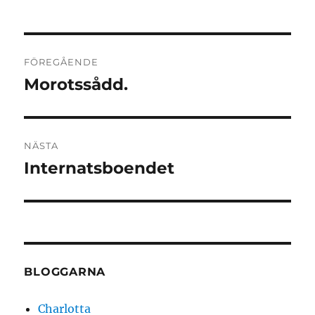
Inläggsnavigering
FÖREGÅENDE
Morotssådd.
Föregående
inlägg:
NÄSTA
Internatsboendet
Nästa
inlägg:
BLOGGARNA
Charlotta