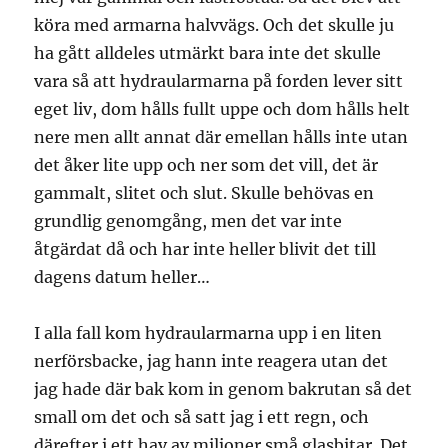
köra med armarna halvvägs. Och det skulle ju
ha gått alldeles utmärkt bara inte det skulle
vara så att hydraularmarna på forden lever sitt
eget liv, dom hålls fullt uppe och dom hålls helt
nere men allt annat där emellan hålls inte utan
det åker lite upp och ner som det vill, det är
gammalt, slitet och slut. Skulle behövas en
grundlig genomgång, men det var inte
åtgärdat då och har inte heller blivit det till
dagens datum heller…
I alla fall kom hydraularmarna upp i en liten
nerförsbacke, jag hann inte reagera utan det
jag hade där bak kom in genom bakrutan så det
small om det och så satt jag i ett regn, och
därefter i ett hav av miljoner små glasbitar. Det