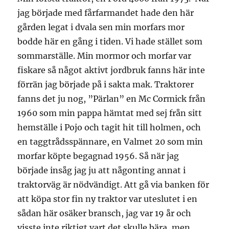
jag började med fårfarmandet hade den här
gården legat i dvala sen min morfars mor
bodde här en gång i tiden. Vi hade stället som
sommarställe. Min mormor och morfar var
fiskare så något aktivt jordbruk fanns här inte
förrän jag började på i sakta mak. Traktorer
fanns det ju nog, ”Pärlan” en Mc Cormick från
1960 som min pappa hämtat med sej från sitt
hemställe i Pojo och tagit hit till holmen, och
en taggtrådsspännare, en Valmet 20 som min
morfar köpte begagnad 1956. Så när jag
började insåg jag ju att någonting annat i
traktorväg är nödvändigt. Att gå via banken för
att köpa stor fin ny traktor var uteslutet i en
sådan här osäker bransch, jag var 19 år och
visste inte riktigt vart det skulle bära, men