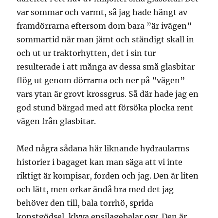
var sommar och varmt, så jag hade hängt av
framdörrarna eftersom dom bara ”är ivägen”
sommartid när man jämt och ständigt skall in
och ut ur traktorhytten, det i sin tur
resulterade i att många av dessa små glasbitar
flög ut genom dörrarna och ner på ”vägen”
vars ytan är grovt krossgrus. Så där hade jag en
god stund bärgad med att försöka plocka rent
vägen från glasbitar.
Med några sådana här liknande hydraularms
historier i bagaget kan man säga att vi inte
riktigt är kompisar, forden och jag. Den är liten
och lätt, men orkar ändå bra med det jag
behöver den till, bala torrhö, sprida
konstgödsel, klyva ensilagebalar osv. Den är