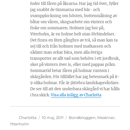
foder till fåren på åkrarna. Har jag tid över, fyller
jag snabbt de timmarna med bär- och
svampplockning om hösten, bottenmålning av
båtar om våren, skogsarbete om vintern och
fiske om sommaren. Holmen jag bor på,
Ytterholm, är en holme helt utan förbindelser.
Det finns en liten gångbro av trä, så man kan ta
sej till och från holmen med matkassen och
sådant man orkar bära, men alla övriga
transporter av allt vad som behövs i ett jordbruk,
sker på vintern över is, eller med pappas pråm.
Sommartid betar fåren på holmar runtom i
skärgården. För tillfället har jag betesmark på 8-
9 olika holmar. Får är jättebra landskapsvårdare.
De ser till att den underbara skärgård vi har hålls
i bra skick.
Visa alla inlägg av Charlotta
Författare
Publicerat
Kategorier
Charlotta
10 maj, 2011
Bondbloggen
,
Maskiner
,
den
Ytterholm