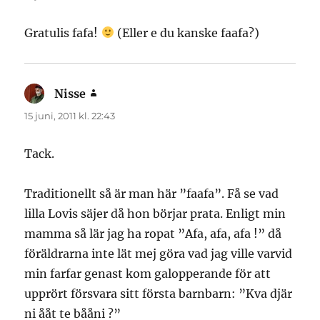
Gratulis fafa!
(Eller e du kanske faafa?)
Nisse
skriver:
15 juni, 2011 kl. 22:43
Tack.
Traditionellt så är man här ”faafa”. Få se vad
lilla Lovis säjer då hon börjar prata. Enligt min
mamma så lär jag ha ropat ”Afa, afa, afa !” då
föräldrarna inte lät mej göra vad jag ville varvid
min farfar genast kom galopperande för att
upprört försvara sitt första barnbarn: ”Kva djär
ni ååt te bååni ?”