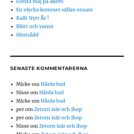
Första maj på åkern
En olycka kommer sällan ensam
Kallt Nytt År !
Blött och varmt
Höstsådd
SENASTE KOMMENTARERNA
Micke
om
Hårda bud
Nisse
om
Hårda bud
Micke
om
Hårda bud
per
om
Zetorn isär och ihop
per
om
Zetorn isär och ihop
Nisse
om
Zetorn isär och ihop