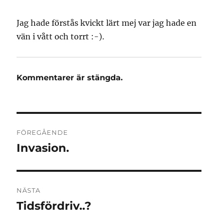
Jag hade förstås kvickt lärt mej var jag hade en
vän i vått och torrt :-).
Kommentarer är stängda.
Inläggsnavigering
FÖREGÅENDE
Invasion.
Föregående
inlägg:
NÄSTA
Tidsfördriv..?
Nästa