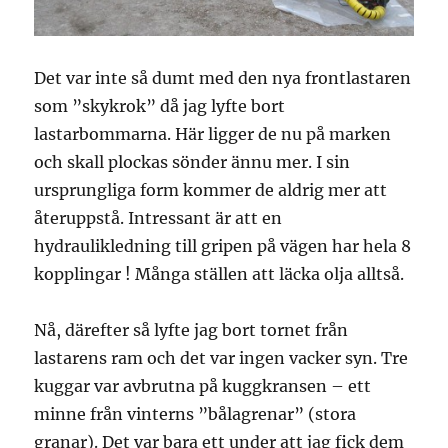
Det var inte så dumt med den nya frontlastaren
som ”skykrok” då jag lyfte bort
lastarbommarna. Här ligger de nu på marken
och skall plockas sönder ännu mer. I sin
ursprungliga form kommer de aldrig mer att
återuppstå. Intressant är att en
hydraulikledning till gripen på vägen har hela 8
kopplingar ! Många ställen att läcka olja alltså.
Nå, därefter så lyfte jag bort tornet från
lastarens ram och det var ingen vacker syn. Tre
kuggar var avbrutna på kuggkransen – ett
minne från vinterns ”bålagrenar” (stora
granar). Det var bara ett under att jag fick dem