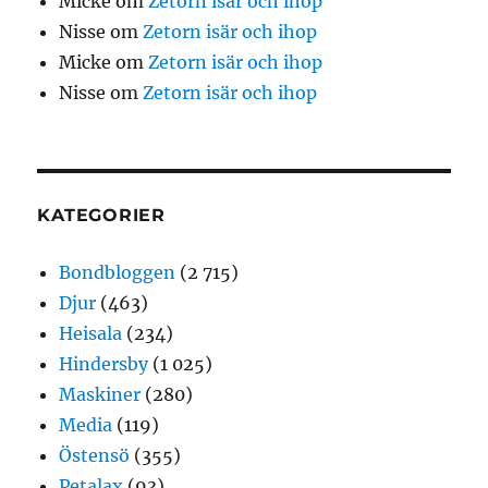
Micke
om
Zetorn isär och ihop
Nisse
om
Zetorn isär och ihop
Micke
om
Zetorn isär och ihop
Nisse
om
Zetorn isär och ihop
KATEGORIER
Bondbloggen
(2 715)
Djur
(463)
Heisala
(234)
Hindersby
(1 025)
Maskiner
(280)
Media
(119)
Östensö
(355)
Petalax
(93)