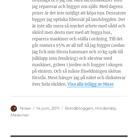
heimlaga och jag har bara skrotmaskiner som
jag reparerar och bygger om själv. Med dagens
priser är det inte möjligt att köpa nya. Dessutom
bygger jag optiska fibernät på landsbygden. Det
är inte alls mera så mycket arbete med sådd och
skörd men desto mer med att bygga hus,
reparera maskiner och ställa i ordning. Till det
går numera 95% av all tid! Så jag bygger (sedan
jag fick min första hammare och 10 kg spik till
julklapp som femåring) och skruvar med
maskiner, gräver i jorden och hugger i skogen
på vintern. Och så måste fliseldningen skötas
förstås. Mest hänger jag på nätet och diskuterar
över hela världen.
Visa alla inlägg av Nisse
Författare
Publicerat
Kategorier
Nisse
14 juni, 2011
Bondbloggen
,
Hindersby
,
den
Maskiner