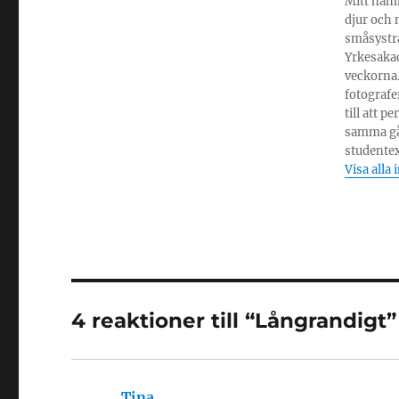
Mitt namn
djur och 
småsystrar
Yrkesakad
veckorna.
fotografe
till att 
samma gå
studente
Visa alla 
4 reaktioner till “Långrandigt”
Tina
skriver: