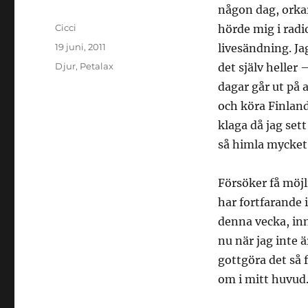
någon dag, orka
Författare
Cicci
hörde mig i radi
Publicerat
19 juni, 2011
livesändning. Jag
den
Kategorier
Djur
,
Petalax
det själv heller 
dagar går ut på 
och köra Finland
klaga då jag se
så himla mycket.
Försöker få möjl
har fortfarande 
denna vecka, inn
nu när jag inte ä
gottgöra det så f
om i mitt huvud