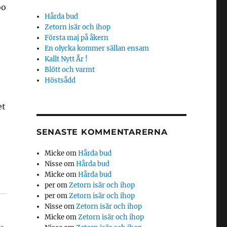
oo
Hårda bud
Zetorn isär och ihop
Första maj på åkern
En olycka kommer sällan ensam
Kallt Nytt År !
Blött och varmt
Höstsådd
et
SENASTE KOMMENTARERNA
Micke
om
Hårda bud
Nisse
om
Hårda bud
Micke
om
Hårda bud
per
om
Zetorn isär och ihop
per
om
Zetorn isär och ihop
Nisse
om
Zetorn isär och ihop
Micke
om
Zetorn isär och ihop