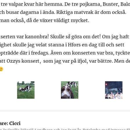
a tre valpar kvar här hemma. De tre pojkarna, Buster, Bal
och busar dagarna i ända. Riktiga matvrak är dom också.
man också, då de växer väldigt mycket.
serten var kanonbra! Skulle
så
göra om det! Om jag haft
het skulle jag velat stanna i Hfors en dag till och sett
pträdde där i fredags. Även om konserten var bra, tyckte
att Ozzys konsert, som jag var på ifjol, var bättre. Men d
are:
Cicci