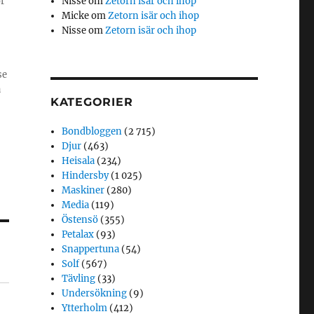
ör
Nisse
om
Zetorn isär och ihop
Micke
om
Zetorn isär och ihop
Nisse
om
Zetorn isär och ihop
se
å
KATEGORIER
Bondbloggen
(2 715)
Djur
(463)
Heisala
(234)
Hindersby
(1 025)
Maskiner
(280)
Media
(119)
Östensö
(355)
Petalax
(93)
Snappertuna
(54)
Solf
(567)
Tävling
(33)
Undersökning
(9)
Ytterholm
(412)