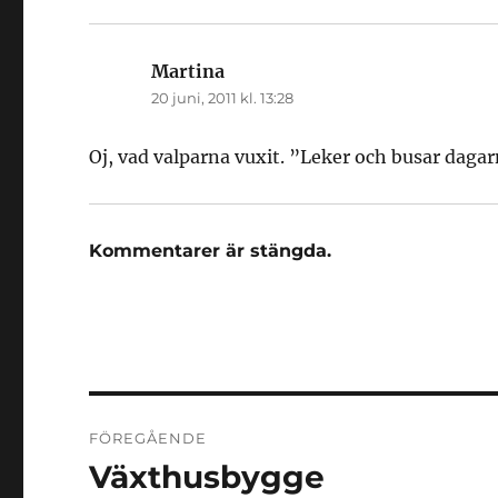
Martina
skriver:
20 juni, 2011 kl. 13:28
Oj, vad valparna vuxit. ”Leker och busar dagarn
Kommentarer är stängda.
Inläggsnavigering
FÖREGÅENDE
Växthusbygge
Föregående