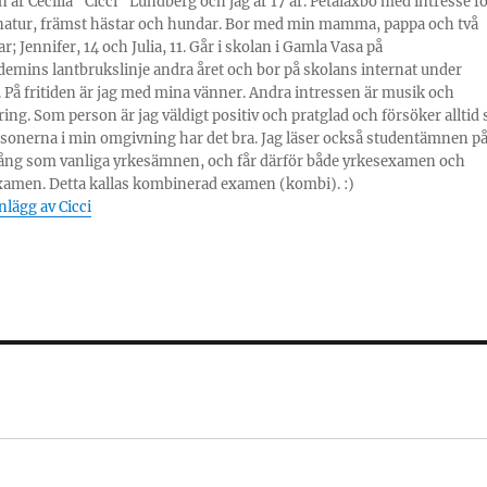
 är Cecilia "Cicci" Lundberg och jag är 17 år. Petalaxbo med intresse f
natur, främst hästar och hundar. Bor med min mamma, pappa och två
; Jennifer, 14 och Julia, 11. Går i skolan i Gamla Vasa på
emins lantbrukslinje andra året och bor på skolans internat under
 På fritiden är jag med mina vänner. Andra intressen är musik och
ring. Som person är jag väldigt positiv och pratglad och försöker alltid 
personerna i min omgivning har det bra. Jag läser också studentämnen p
ng som vanliga yrkesämnen, och får därför både yrkesexamen och
xamen. Detta kallas kombinerad examen (kombi). :)
inlägg av Cicci