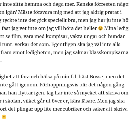
r inte sitta hemma och dega mer. Kanske förresten någ
on igår? Måste försvara mig med att jag aldrig pratat i
 tyckte inte det gick speciellt bra, men jag har ju inte hö
– fast jag vet inte om jag vill höra det heller
Mina ledig
att se film, vara med kompisar, vakta ungar och hundar
 runt, verkar det som. Egentligen ska jag väl inte alls
tt fram emot ledigheten, men jag saknar klasskompisarna
.
ighet att fara och hälsa på min f.d. häst Bosse, men det
inte gått igenom. Förhoppningsvis blir det någon gång
an han flyttar igen. Jag har inte så mycket att skriva om
r i skolan, vilket går ut över er, kära läsare. Men jag ska
ort det plingar upp lite mer rubriker och saker att skriva
.