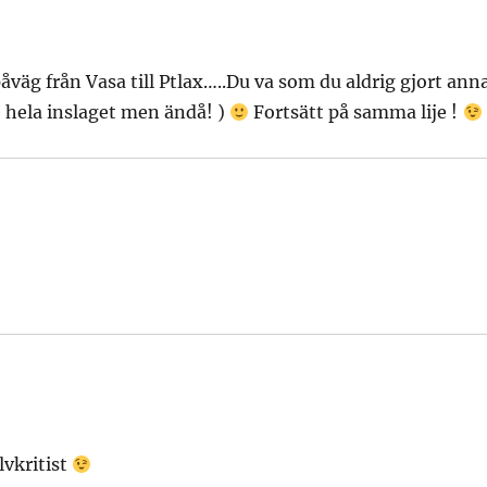
a påväg från Vasa till Ptlax…..Du va som du aldrig gjort ann
e hela inslaget men ändå! )
Fortsätt på samma lije !
lvkritist