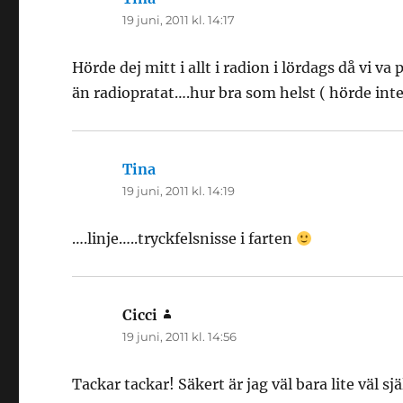
19 juni, 2011 kl. 14:17
Hörde dej mitt i allt i radion i lördags då vi v
än radiopratat….hur bra som helst ( hörde int
Tina
skriver:
19 juni, 2011 kl. 14:19
….linje…..tryckfelsnisse i farten
Cicci
skriver:
19 juni, 2011 kl. 14:56
Tackar tackar! Säkert är jag väl bara lite väl sjä