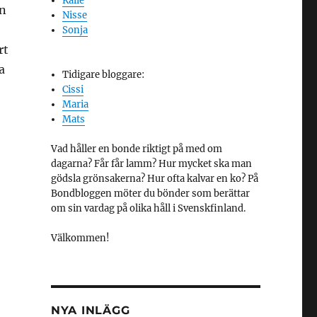
Kalle
on
Nisse
Sonja
rt
a
Tidigare bloggare:
Cissi
Maria
Mats
Vad håller en bonde riktigt på med om
dagarna? Får får lamm? Hur mycket ska man
gödsla grönsakerna? Hur ofta kalvar en ko? På
Bondbloggen möter du bönder som berättar
om sin vardag på olika håll i Svenskfinland.
Välkommen!
NYA INLÄGG