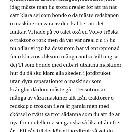
idag måste man ha stora arealer för att på nåt
sätt klara sej som bonde o då måste redskapen
o maskinerna vara av den kaliber att det
funkar. Vi hade på 70 talet oxå en Volvo tröska
o traktor o tork men då var vår areal c:a 17 ha
nu odlar vi 130 ha dessutom har vi entreprenad
för o klara oss liksom många andra. Vill nog se
dej TI som bonde med enbart utslitna maskiner
hur du då sku klara alla skeden i jordbruket
utan dyra reparationer o maskiner som
krånglar då dom måste gå… Dessutom är
många av våra maskiner allt från traktorer o
redskap o tröskan flera år gamla men med
skötsel o tvätt så tror sådanna som du att de är
nya för modellerna ser ganska så lika ut år efter
år… Ett råd till dej köp ett jordbruk så vet du