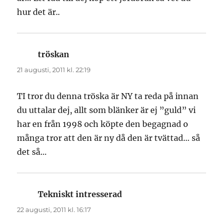
hur det är..
tröskan
skriver:
21 augusti, 2011 kl. 22:19
TI tror du denna tröska är NY ta reda på innan
du uttalar dej, allt som blänker är ej ”guld” vi
har en från 1998 och köpte den begagnad o
många tror att den är ny då den är tvättad… så
det så…
Tekniskt intresserad
skriver:
22 augusti, 2011 kl. 16:17