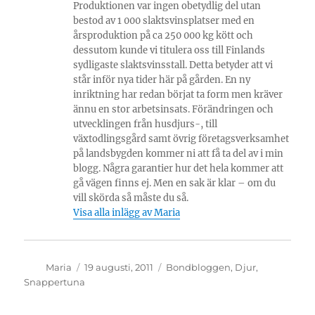
Produktionen var ingen obetydlig del utan
bestod av 1 000 slaktsvinsplatser med en
årsproduktion på ca 250 000 kg kött och
dessutom kunde vi titulera oss till Finlands
sydligaste slaktsvinsstall. Detta betyder att vi
står inför nya tider här på gården. En ny
inriktning har redan börjat ta form men kräver
ännu en stor arbetsinsats. Förändringen och
utvecklingen från husdjurs-, till
växtodlingsgård samt övrig företagsverksamhet
på landsbygden kommer ni att få ta del av i min
blogg. Några garantier hur det hela kommer att
gå vägen finns ej. Men en sak är klar – om du
vill skörda så måste du så.
Visa alla inlägg av Maria
Författare
Publicerat
Kategorier
Maria
19 augusti, 2011
Bondbloggen
,
Djur
,
den
Snappertuna