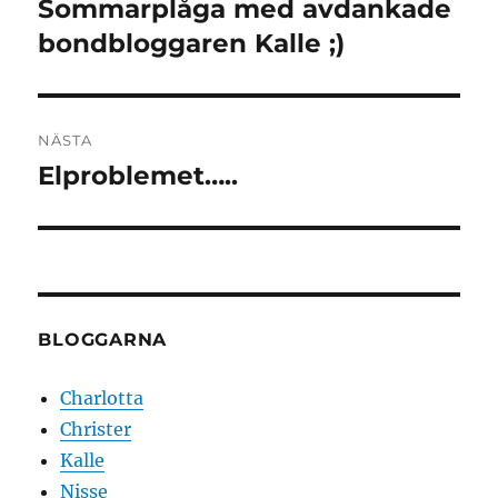
Sommarplåga med avdankade
Föregående
inlägg:
bondbloggaren Kalle ;)
NÄSTA
Elproblemet…..
Nästa
inlägg:
BLOGGARNA
Charlotta
Christer
Kalle
Nisse