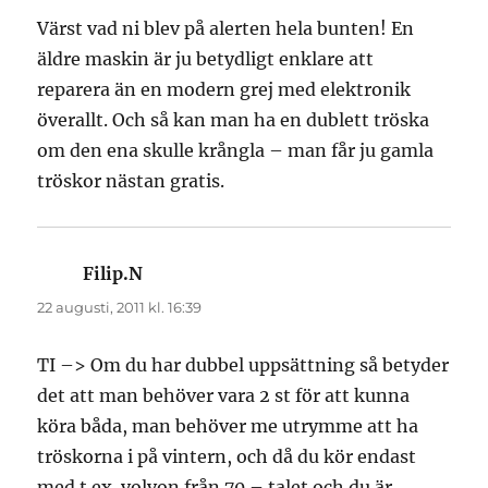
Värst vad ni blev på alerten hela bunten! En
äldre maskin är ju betydligt enklare att
reparera än en modern grej med elektronik
överallt. Och så kan man ha en dublett tröska
om den ena skulle krångla – man får ju gamla
tröskor nästan gratis.
Filip.N
skriver:
22 augusti, 2011 kl. 16:39
TI –> Om du har dubbel uppsättning så betyder
det att man behöver vara 2 st för att kunna
köra båda, man behöver me utrymme att ha
tröskorna i på vintern, och då du kör endast
med t.ex. volvon från 70 – talet och du är