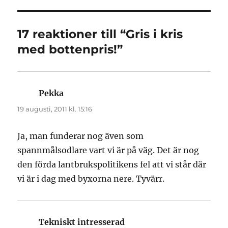
17 reaktioner till “Gris i kris
med bottenpris!”
Pekka
skriver:
19 augusti, 2011 kl. 15:16
Ja, man funderar nog även som
spannmålsodlare vart vi är på väg. Det är nog
den förda lantbrukspolitikens fel att vi står där
vi är i dag med byxorna nere. Tyvärr.
Tekniskt intresserad
skriver: