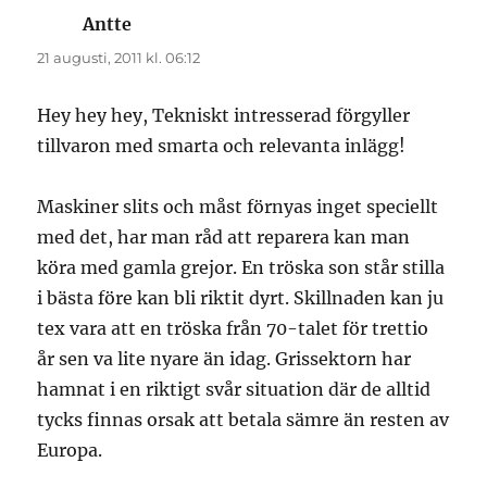
Antte
skriver:
21 augusti, 2011 kl. 06:12
Hey hey hey, Tekniskt intresserad förgyller
tillvaron med smarta och relevanta inlägg!
Maskiner slits och måst förnyas inget speciellt
med det, har man råd att reparera kan man
köra med gamla grejor. En tröska son står stilla
i bästa före kan bli riktit dyrt. Skillnaden kan ju
tex vara att en tröska från 70-talet för trettio
år sen va lite nyare än idag. Grissektorn har
hamnat i en riktigt svår situation där de alltid
tycks finnas orsak att betala sämre än resten av
Europa.