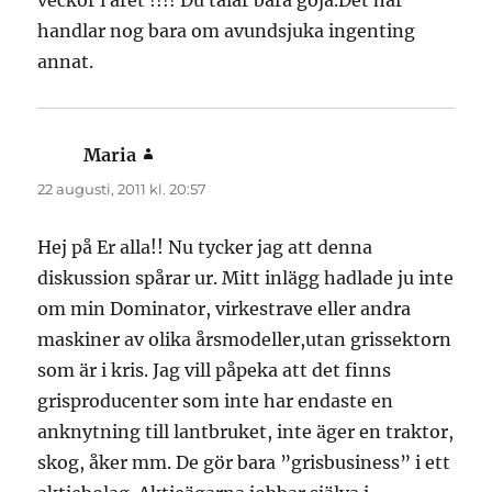
veckor i året !!!! Du talar bara goja.Det här
handlar nog bara om avundsjuka ingenting
annat.
Maria
skriver:
22 augusti, 2011 kl. 20:57
Hej på Er alla!! Nu tycker jag att denna
diskussion spårar ur. Mitt inlägg hadlade ju inte
om min Dominator, virkestrave eller andra
maskiner av olika årsmodeller,utan grissektorn
som är i kris. Jag vill påpeka att det finns
grisproducenter som inte har endaste en
anknytning till lantbruket, inte äger en traktor,
skog, åker mm. De gör bara ”grisbusiness” i ett