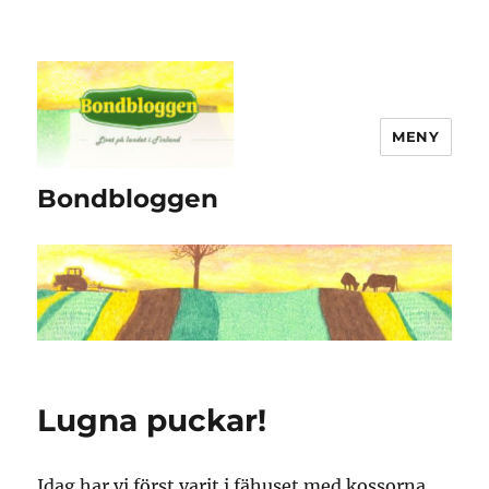
MENY
Bondbloggen
Lugna puckar!
Idag har vi först varit i fähuset med kossorna.