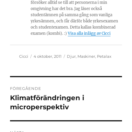
försöker alltid se till att personerna i min
omgivning har det bra. Jag läser också
studentämnen på samma gång som vanliga
yrkesämnen, och får därför både yrkesexamen
och studentexamen. Detta kallas kombinerad
examen (kombi). :)
Visa alla inlägg av Cicci
Författare
Publicerat
Kategorier
Cicci
4 oktober, 2011
Djur
,
Maskiner
,
Petalax
den
Inläggsnavigering
FÖREGÅENDE
Klimatförändringen i
Föregående
inlägg:
microperspektiv