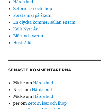
Hårda bud
Zetorn isär och ihop
Första maj på åkern
En olycka kommer sällan ensam
Kallt Nytt År !
Blött och varmt
Höstsådd
SENASTE KOMMENTARERNA
Micke
om
Hårda bud
Nisse
om
Hårda bud
Micke
om
Hårda bud
per
om
Zetorn isär och ihop