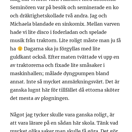
Seminören var på besök och seminerade en ko
och dräktighetskollade två andra. Jag och
Michaela blandade en sinkomix. Mellan varven
hade vi lite disco i foderladan och spelade
musik från traktorn. Lite roligt måste man ju få
ha
Dagarna ska ju förgyllas med lite
guldkant också. Efter maten tvättade vi upp en
av traktorerna och fixade lite småsaker i
maskinhallen; målade dyngpumpen bland
annat. Inte så mycket anmärkningsvärt. Det är
ganska lugnt här för tillfället då ettorna sköter
det mesta av plogningen.
Något jag tycker skulle vara ganska roligt, är
att vara lärare på en sådan här skola. Tänk vad
mycket olika saker man skulle få göra. Det gör