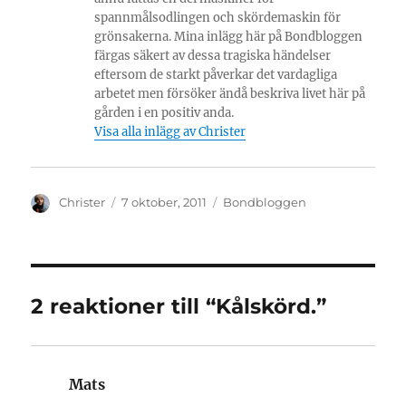
spannmålsodlingen och skördemaskin för
grönsakerna. Mina inlägg här på Bondbloggen
färgas säkert av dessa tragiska händelser
eftersom de starkt påverkar det vardagliga
arbetet men försöker ändå beskriva livet här på
gården i en positiv anda.
Visa alla inlägg av Christer
Författare
Publicerat
Kategorier
Christer
7 oktober, 2011
Bondbloggen
den
2 reaktioner till “Kålskörd.”
Mats
skriver: