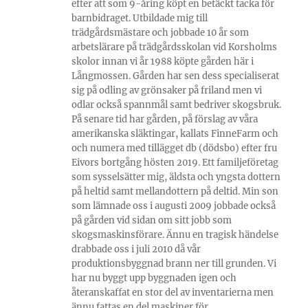
efter att som 9-åring köpt en betäckt tacka för
barnbidraget. Utbildade mig till
trädgårdsmästare och jobbade 10 år som
arbetslärare på trädgårdsskolan vid Korsholms
skolor innan vi år 1988 köpte gården här i
Långmossen. Gården har sen dess specialiserat
sig på odling av grönsaker på friland men vi
odlar också spannmål samt bedriver skogsbruk.
På senare tid har gården, på förslag av våra
amerikanska släktingar, kallats FinneFarm och
och numera med tillägget db (dödsbo) efter fru
Eivors bortgång hösten 2019. Ett familjeföretag
som sysselsätter mig, äldsta och yngsta dottern
på heltid samt mellandottern på deltid. Min son
som lämnade oss i augusti 2009 jobbade också
på gården vid sidan om sitt jobb som
skogsmaskinsförare. Ännu en tragisk händelse
drabbade oss i juli 2010 då vår
produktionsbyggnad brann ner till grunden. Vi
har nu byggt upp byggnaden igen och
återanskaffat en stor del av inventarierna men
ännu fattas en del maskiner för