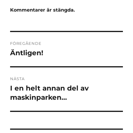
Kommentarer är stängda.
Inläggsnavigering
FÖREGÅENDE
Äntligen!
Föregående
inlägg:
NÄSTA
I en helt annan del av
Nästa
inlägg:
maskinparken…