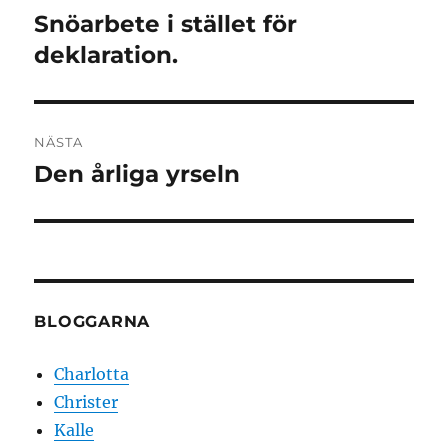
Snöarbete i stället för
Föregående
inlägg:
deklaration.
NÄSTA
Den årliga yrseln
Nästa
inlägg:
BLOGGARNA
Charlotta
Christer
Kalle