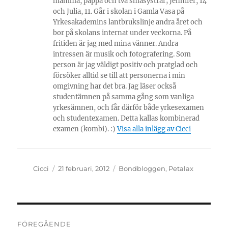
mamma, pappa och två småsystrar; Jennifer, 14
och Julia, 11. Går i skolan i Gamla Vasa på
Yrkesakademins lantbrukslinje andra året och
bor på skolans internat under veckorna. På
fritiden är jag med mina vänner. Andra
intressen är musik och fotografering. Som
person är jag väldigt positiv och pratglad och
försöker alltid se till att personerna i min
omgivning har det bra. Jag läser också
studentämnen på samma gång som vanliga
yrkesämnen, och får därför både yrkesexamen
och studentexamen. Detta kallas kombinerad
examen (kombi). :)
Visa alla inlägg av Cicci
Författare
Publicerat
Kategorier
Cicci
21 februari, 2012
Bondbloggen
,
Petalax
den
Inläggsnavigering
FÖREGÅENDE