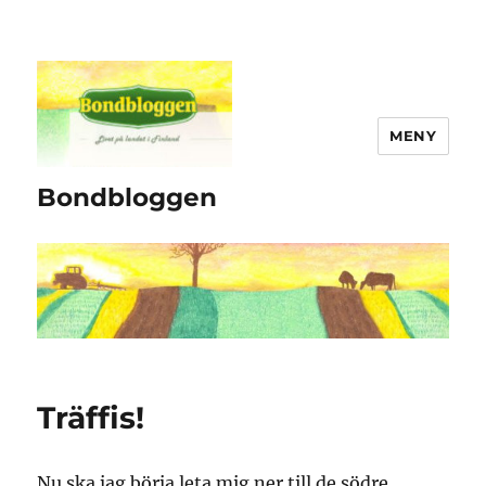
MENY
Bondbloggen
Träffis!
Nu ska jag börja leta mig ner till de södre