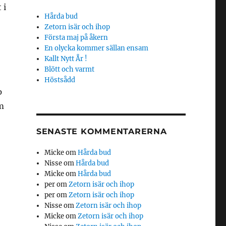
 i
Hårda bud
Zetorn isär och ihop
Första maj på åkern
En olycka kommer sällan ensam
Kallt Nytt År !
Blött och varmt
Höstsådd
p
om
SENASTE KOMMENTARERNA
Micke
om
Hårda bud
Nisse
om
Hårda bud
Micke
om
Hårda bud
per
om
Zetorn isär och ihop
per
om
Zetorn isär och ihop
Nisse
om
Zetorn isär och ihop
Micke
om
Zetorn isär och ihop