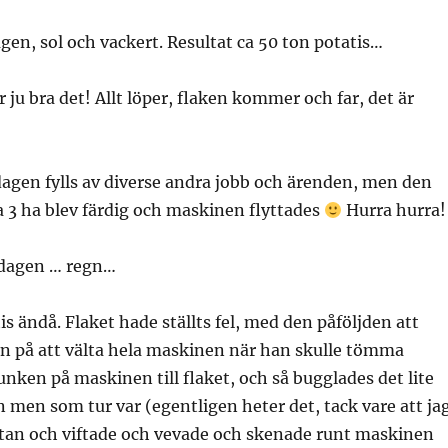
gen, sol och vackert. Resultat ca 50 ton potatis…
 ju bra det! Allt löper, flaken kommer och far, det är
agen fylls av diverse andra jobb och ärenden, men den
a 3 ha blev färdig och maskinen flyttades
Hurra hurra!
 dagen … regn…
is ändå. Flaket hade ställts fel, med den påföljden att
an på att välta hela maskinen när han skulle tömma
unken på maskinen till flaket, och så bugglades det lite
 men som tur var (egentligen heter det, tack vare att ja
utan och viftade och vevade och skenade runt maskinen