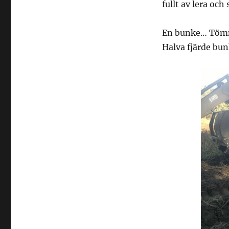
fullt av lera oc
En bunke… Töm
Halva fjärde bu