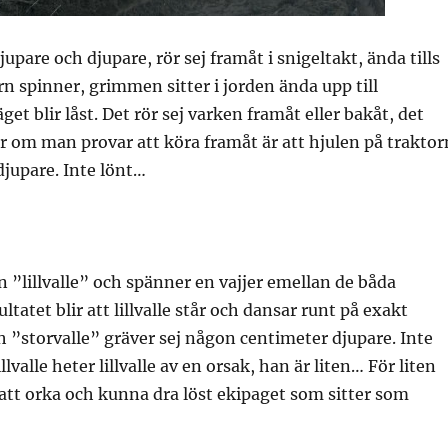
jupare och djupare, rör sej framåt i snigeltakt, ända tills
rn spinner, grimmen sitter i jorden ända upp till
t blir låst. Det rör sej varken framåt eller bakåt, det
 om man provar att köra framåt är att hjulen på traktor
djupare. Inte lönt…
 ”lillvalle” och spänner en vajjer emellan de båda
ltatet blir att lillvalle står och dansar runt på exakt
 ”storvalle” gräver sej någon centimeter djupare. Inte
illvalle heter lillvalle av en orsak, han är liten… För liten
 att orka och kunna dra löst ekipaget som sitter som