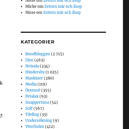
Nisse
om
Zetorn isär och ihop
Micke
om
Zetorn isär och ihop
Nisse
om
Zetorn isär och ihop
KATEGORIER
Bondbloggen
(2 715)
Djur
(463)
Heisala
(234)
Hindersby
(1 025)
Maskiner
(280)
ök
Media
(119)
Östensö
(355)
Petalax
(93)
Snappertuna
(54)
Solf
(567)
Tävling
(33)
gt
Undersökning
(9)
Ytterholm
(412)