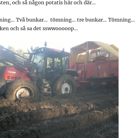
h sten, och så någon potatis här och där…
ning… Två bunkar… tömning… tre bunkar… Tömning…
nken och så sa det sswwooooop…