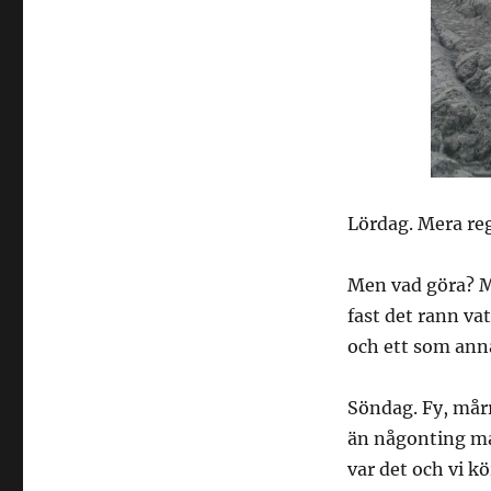
Lördag. Mera r
Men vad göra? Ma
fast det rann va
och ett som anna
Söndag. Fy, mår
än någonting ma
var det och vi k