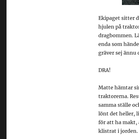
Ekipaget sitter d
hjulen på trakto
dragbommen. Läge
enda som händer
gräver sej ännu 
DRA!
Matte hämtar sin
traktorerna. Resu
samma ställe och
lönt det heller, l
för att ha makt,
klistrat i jorden.