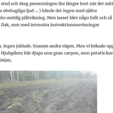
 stod och drog presenningen lite längre bort när det mitt
as obehagliga ljud … ) hände det ingen med själva
ite onödig plåtvikning. Men lasset blev någo fullt och så
 flak, som med intensiva instruktionsanvisningar
n. Ingen jublade. Snarare andra vägen. Men vi bökade up
fall. Hjulspåren blir djupa som gran canyon, men potatis k
örjan.