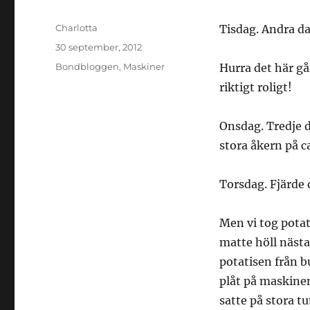
Författare
Charlotta
Tisdag. Andra da
Publicerat
30 september, 2012
den
Kategorier
Bondbloggen
,
Maskiner
Hurra det här går
riktigt roligt!
Onsdag. Tredje d
stora åkern på c
Torsdag. Fjärde
Men vi tog potat
matte höll näst
potatisen från b
plåt på maskinen
satte på stora t