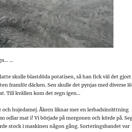
egn… …
tte skulle blastdöda potatisen, så han fick väl det gjort
tten framför däcken. Sen skulle det pynjas med diverse l
t. Till kvällen kom det regn igen…
r och hujedamej. Åkern liknar mer en lerbadsinrättning
n odlar mat i! Vi började på morgonen och körde på. Se
örde stock i maskinen någon gång. Sorteringsbandet var