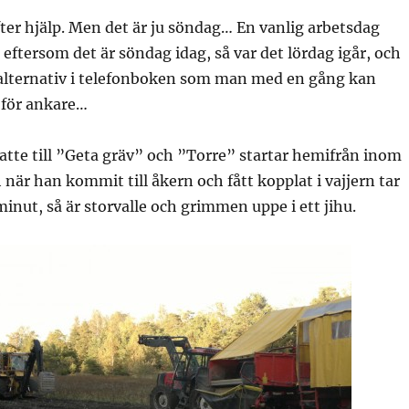
fter hjälp. Men det är ju söndag… En vanlig arbetsdag
 eftersom det är söndag idag, så var det lördag igår, och
 alternativ i telefonboken som man med en gång kan
r för ankare…
tte till ”Geta gräv” och ”Torre” startar hemifrån inom
när han kommit till åkern och fått kopplat i vajjern tar
inut, så är storvalle och grimmen uppe i ett jihu.