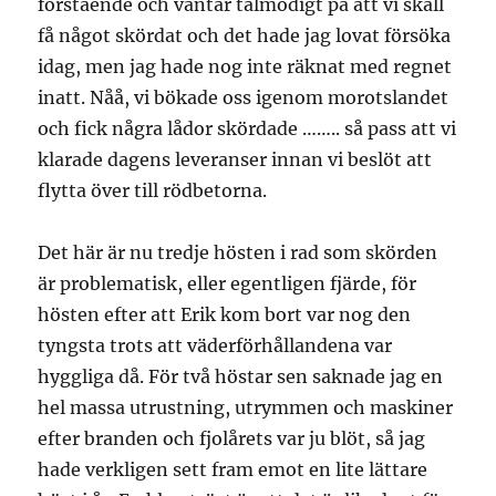
förstående och väntar tålmodigt på att vi skall
få något skördat och det hade jag lovat försöka
idag, men jag hade nog inte räknat med regnet
inatt. Nåå, vi bökade oss igenom morotslandet
och fick några lådor skördade …….. så pass att vi
klarade dagens leveranser innan vi beslöt att
flytta över till rödbetorna.
Det här är nu tredje hösten i rad som skörden
är problematisk, eller egentligen fjärde, för
hösten efter att Erik kom bort var nog den
tyngsta trots att väderförhållandena var
hyggliga då. För två höstar sen saknade jag en
hel massa utrustning, utrymmen och maskiner
efter branden och fjolårets var ju blöt, så jag
hade verkligen sett fram emot en lite lättare