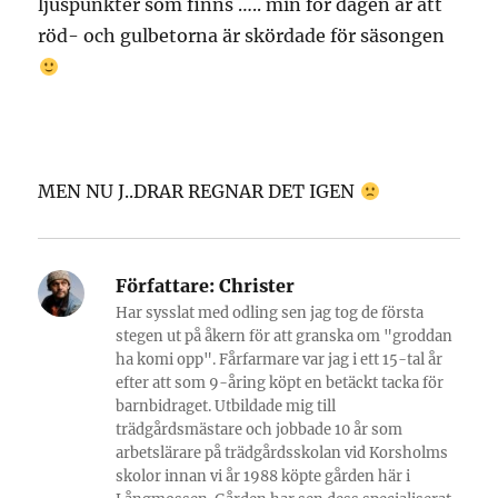
ljuspunkter som finns ….. min för dagen är att
röd- och gulbetorna är skördade för säsongen
MEN NU J..DRAR REGNAR DET IGEN
Författare:
Christer
Har sysslat med odling sen jag tog de första
stegen ut på åkern för att granska om "groddan
ha komi opp". Fårfarmare var jag i ett 15-tal år
efter att som 9-åring köpt en betäckt tacka för
barnbidraget. Utbildade mig till
trädgårdsmästare och jobbade 10 år som
arbetslärare på trädgårdsskolan vid Korsholms
skolor innan vi år 1988 köpte gården här i