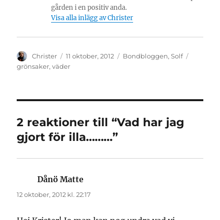
gården i en positiv anda.
Visa alla inlägg av Christer
Författare
Publicerat
Kategorier
Etiketter
Christer
11 oktober, 2012
Bondbloggen
,
Solf
den
grönsaker
,
väder
2 reaktioner till “Vad har jag
gjort för illa………”
Dånö Matte
skriver:
12 oktober, 2012 kl. 22:17