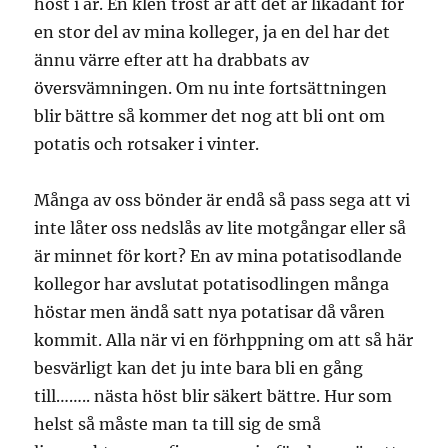
höst i år. En klen tröst är att det är likadant för
en stor del av mina kolleger, ja en del har det
ännu värre efter att ha drabbats av
översvämningen. Om nu inte fortsättningen
blir bättre så kommer det nog att bli ont om
potatis och rotsaker i vinter.
Många av oss bönder är endå så pass sega att vi
inte låter oss nedslås av lite motgångar eller så
är minnet för kort? En av mina potatisodlande
kollegor har avslutat potatisodlingen många
höstar men ändå satt nya potatisar då våren
kommit. Alla när vi en förhppning om att så här
besvärligt kan det ju inte bara bli en gång
till…….. nästa höst blir säkert bättre. Hur som
helst så måste man ta till sig de små