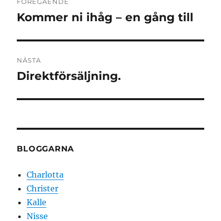
FÖREGÅENDE
Kommer ni ihåg – en gång till
Föregående
inlägg:
NÄSTA
Direktförsäljning.
Nästa
inlägg:
BLOGGARNA
Charlotta
Christer
Kalle
Nisse