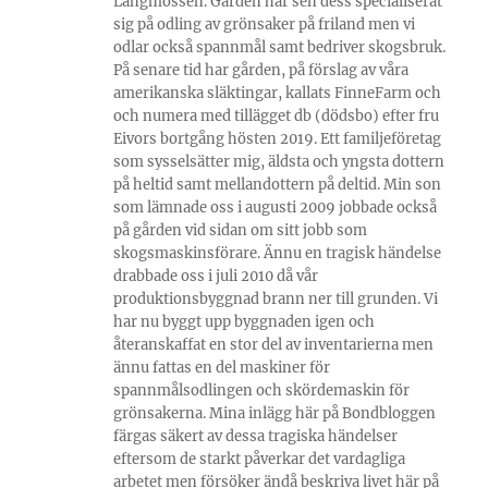
Långmossen. Gården har sen dess specialiserat
sig på odling av grönsaker på friland men vi
odlar också spannmål samt bedriver skogsbruk.
På senare tid har gården, på förslag av våra
amerikanska släktingar, kallats FinneFarm och
och numera med tillägget db (dödsbo) efter fru
Eivors bortgång hösten 2019. Ett familjeföretag
som sysselsätter mig, äldsta och yngsta dottern
på heltid samt mellandottern på deltid. Min son
som lämnade oss i augusti 2009 jobbade också
på gården vid sidan om sitt jobb som
skogsmaskinsförare. Ännu en tragisk händelse
drabbade oss i juli 2010 då vår
produktionsbyggnad brann ner till grunden. Vi
har nu byggt upp byggnaden igen och
återanskaffat en stor del av inventarierna men
ännu fattas en del maskiner för
spannmålsodlingen och skördemaskin för
grönsakerna. Mina inlägg här på Bondbloggen
färgas säkert av dessa tragiska händelser
eftersom de starkt påverkar det vardagliga
arbetet men försöker ändå beskriva livet här på