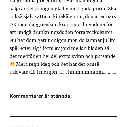
någorlunda priser också. Har man inget att
sälja är det ju ingen glädje med goda priser. Ska
också själv sätta in kinakålen nu, den är annars
OK men daggmasken kröp upp i huvudena för
att undgå drunkningsdöden förra veckolsutet.
Nu har dom gått ner igen men de lämnar ju lite
spår efter sig i form av jord mellan bladen så
det medför en hel del extra svinn och putsande
Mera regn idag och det har det också
utlovats till i morgon…….. hmmmmmmm………..
Kommentarer är stängda.
Inläggsnavigering