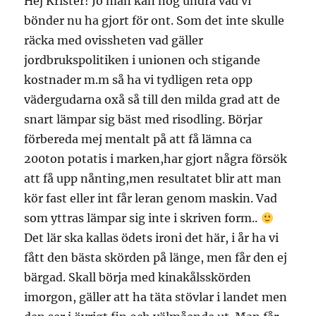
Hej Krister! Jo man kan nog undra vad vi
bönder nu ha gjort för ont. Som det inte skulle
räcka med ovissheten vad gäller
jordbrukspolitiken i unionen och stigande
kostnader m.m så ha vi tydligen reta opp
vädergudarna oxå så till den milda grad att de
snart lämpar sig bäst med risodling. Börjar
förbereda mej mentalt på att få lämna ca
200ton potatis i marken,har gjort några försök
att få upp nånting,men resultatet blir att man
kör fast eller int får leran genom maskin. Vad
som yttras lämpar sig inte i skriven form..
Det lär ska kallas ödets ironi det här, i år ha vi
fått den bästa skörden på länge, men får den ej
bärgad. Skall börja med kinakålsskörden
imorgon, gäller att ha täta stövlar i landet men