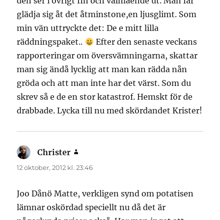
den ser i övrigt fin och välmående ut. Man får
glädja sig åt det åtminstone,en ljusglimt. Som
min vän uttryckte det: De e mitt lilla
räddningspaket..
Efter den senaste veckans
rapporteringar om översvämningarna, skattar
man sig ändå lycklig att man kan rädda nån
gröda och att man inte har det värst. Som du
skrev så e de en stor katastrof. Hemskt för de
drabbade. Lycka till nu med skördandet Krister!
Christer
skriver:
12 oktober, 2012 kl. 23:46
Joo Dånö Matte, verkligen synd om potatisen
lämnar oskördad speciellt nu då det är