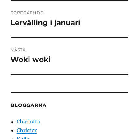
Inläggsnavigering
FÖREGÅENDE
Lervälling i januari
Föregående
inlägg:
NÄSTA
Woki woki
Nästa
inlägg:
BLOGGARNA
Charlotta
Christer