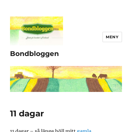
MENY
Bondbloggen
11 dagar
11 dagar – så länge höll mitt
gamla