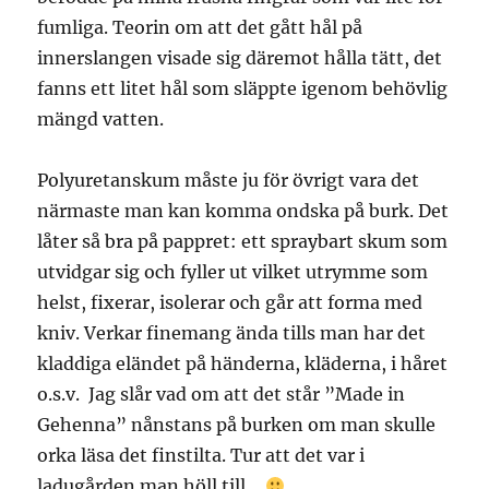
fumliga. Teorin om att det gått hål på
innerslangen visade sig däremot hålla tätt, det
fanns ett litet hål som släppte igenom behövlig
mängd vatten.
Polyuretanskum måste ju för övrigt vara det
närmaste man kan komma ondska på burk. Det
låter så bra på pappret: ett spraybart skum som
utvidgar sig och fyller ut vilket utrymme som
helst, fixerar, isolerar och går att forma med
kniv. Verkar finemang ända tills man har det
kladdiga eländet på händerna, kläderna, i håret
o.s.v. Jag slår vad om att det står ”Made in
Gehenna” nånstans på burken om man skulle
orka läsa det finstilta. Tur att det var i
ladugården man höll till…