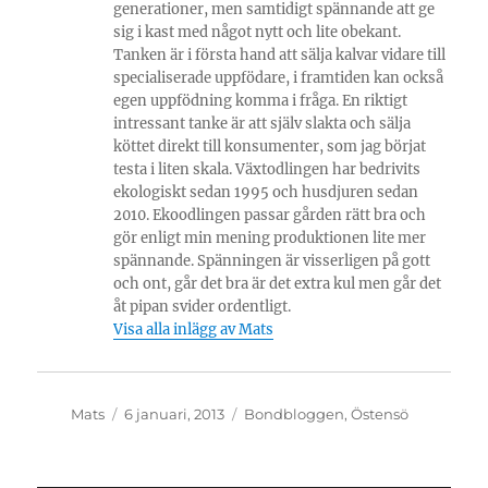
generationer, men samtidigt spännande att ge
sig i kast med något nytt och lite obekant.
Tanken är i första hand att sälja kalvar vidare till
specialiserade uppfödare, i framtiden kan också
egen uppfödning komma i fråga. En riktigt
intressant tanke är att själv slakta och sälja
köttet direkt till konsumenter, som jag börjat
testa i liten skala. Växtodlingen har bedrivits
ekologiskt sedan 1995 och husdjuren sedan
2010. Ekoodlingen passar gården rätt bra och
gör enligt min mening produktionen lite mer
spännande. Spänningen är visserligen på gott
och ont, går det bra är det extra kul men går det
åt pipan svider ordentligt.
Visa alla inlägg av Mats
Författare
Publicerat
Kategorier
Mats
6 januari, 2013
Bondbloggen
,
Östensö
den